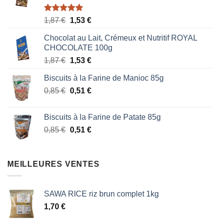
Note
5.00
Le
Le
1,87
€
1,53
€
sur 5
prix
prix
Chocolat au Lait, Crémeux et Nutritif ROYAL
initial
actuel
CHOCOLATE 100g
était :
est :
Le
Le
1,87
€
1,53
€
1,87 €.
1,53 €.
prix
prix
Biscuits à la Farine de Manioc 85g
initial
actuel
Le
Le
0,85
€
était :
0,51
€
est :
prix
prix
1,87 €.
1,53 €.
initial
actuel
Biscuits à la Farine de Patate 85g
était :
est :
Le
Le
0,85
€
0,51
€
0,85 €.
0,51 €.
prix
prix
initial
actuel
était :
est :
MEILLEURES VENTES
0,85 €.
0,51 €.
SAWA RICE riz brun complet 1kg
1,70
€