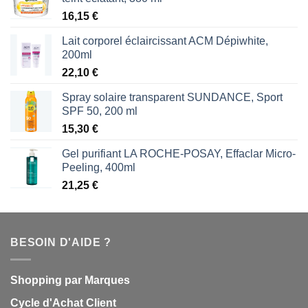
16,15
€
Lait corporel éclaircissant ACM Dépiwhite,
200ml
22,10
€
Spray solaire transparent SUNDANCE, Sport
SPF 50, 200 ml
15,30
€
Gel purifiant LA ROCHE-POSAY, Effaclar Micro-
Peeling, 400ml
21,25
€
BESOIN D'AIDE ?
Shopping par Marques
Cycle d'Achat Client