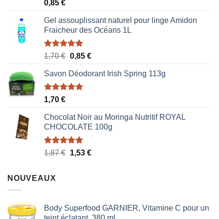
Note
5.00
0,85
€
sur 5
Gel assouplissant naturel pour linge Amidon
Fraicheur des Océans 1L
Note
5.00
Le
Le
1,70
€
0,85
€
sur 5
prix
prix
Savon Déodorant Irish Spring 113g
initial
actuel
était :
est :
1,70 €.
0,85 €.
Note
5.00
1,70
€
sur 5
Chocolat Noir au Moringa Nutritif ROYAL
CHOCOLATE 100g
Note
5.00
Le
Le
1,87
€
1,53
€
sur 5
prix
prix
initial
actuel
NOUVEAUX
était :
est :
1,87 €.
1,53 €.
Body Superfood GARNIER, Vitamine C pour un
teint éclatant, 380 ml