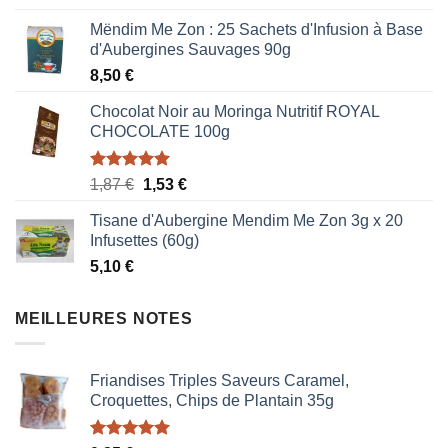
Mëndim Me Zon : 25 Sachets d'Infusion à Base
d'Aubergines Sauvages 90g
8,50
€
Chocolat Noir au Moringa Nutritif ROYAL
CHOCOLATE 100g
Note
5.00
Le
Le
1,87
€
1,53
€
sur 5
prix
prix
Tisane d'Aubergine Mendim Me Zon 3g x 20
initial
actuel
Infusettes (60g)
était :
est :
5,10
€
1,87 €.
1,53 €.
MEILLEURES NOTES
Friandises Triples Saveurs Caramel,
Croquettes, Chips de Plantain 35g