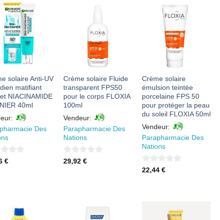
AJOUTER
AJOUTER
AJOUTER
À MES
À MES
À MES
FAVORIS
FAVORIS
FAVORIS
e solaire Anti-UV
Crème solaire Fluide
Crème solaire
dien matifiant
transparent FPS50
émulsion teintée
et NIACINAMIDE
pour le corps FLOXIA
porcelaine FPS 50
NIER 40ml
100ml
pour protéger la peau
du soleil FLOXIA 50ml
eur:
Vendeur:
Vendeur:
pharmacie Des
Parapharmacie Des
ons
Nations
Parapharmacie Des
Nations
0
86
€
29,92
€
0
22,44
€
sur
sur
5
5