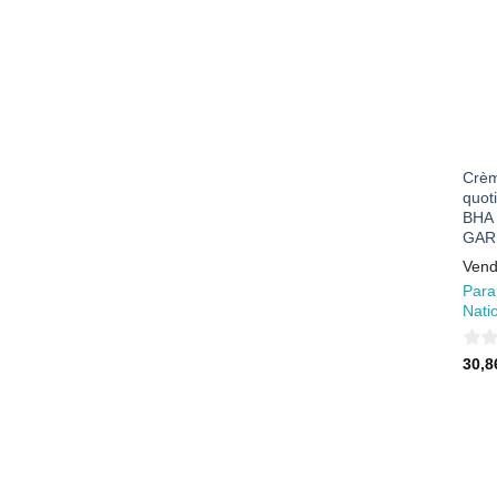
Crèm
quoti
BHA 
GAR
Vend
Para
Nati
0
30,
sur
5