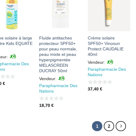
AJOUTER
AJOUTER
AJOUTER
À MES
À MES
À MES
FAVORIS
FAVORIS
FAVORIS
e solaire à large
Fluide antitaches
Crème solaire
tre Kids EQUATE
protecteur SPF50+
SPF50+ Vinosun
g
pour peau normale,
Protect CAUDALIE
peau mixte et peau
40ml
eur:
hyperpigmentée
Vendeur:
pharmacie Des
MELASCREEN
ons
Parapharmacie Des
DUCRAY 50ml
Nations
Vendeur:
40
€
Parapharmacie Des
0
37,40
€
Nations
sur
5
0
18,70
€
sur
5
1
2