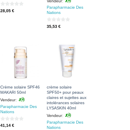
Vendeur:
Parapharmacie Des
0
28,05
€
Nations
sur
5
0
35,53
€
sur
5
AJOUTER
AJOUTER
À MES
À MES
FAVORIS
FAVORIS
Crème solaire SPF46
crème solaire
MAKARI 50ml
SPF50+ pour peaux
claires et sujettes aux
Vendeur:
intolérances solaires
Parapharmacie Des
LYSASKIN 40ml
Nations
Vendeur:
Parapharmacie Des
0
41,14
€
Nations