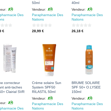
50ml
40ml
eur:
Vendeur:
Vendeur:
pharmacie Des
Parapharmacie Des
Parapharmacie Des
ons
Nations
Nations
0
0
99
€
28,99
€
26,18
€
sur
sur
5
5
AJOUTER
AJOUTER
AJOUTER
À MES
À MES
À MES
FAVORIS
FAVORIS
FAVORIS
e correcteur
Crème solaire Sun
BRUME SOLAIRE
ant anti-taches
System SPF50
SPF 50+ O.LYSEE
0+ Clairial SVR
RILASTIL 50ml
150ml
Vendeur:
Vendeur:
eur:
Parapharmacie Des
Parapharmacie Des
pharmacie Des
Nations
Nations