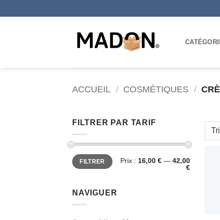
Passer
au
contenu
CATÉGORI
ACCUEIL
/
COSMÉTIQUES
/
CRÈ
FILTRER PAR TARIF
Prix
Prix
Prix :
16,00 €
—
42,00
FILTRER
min
max
€
NAVIGUER