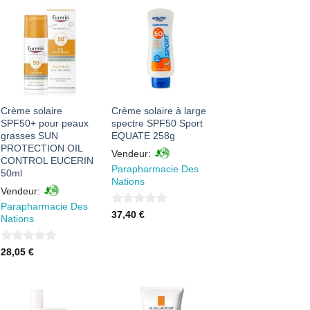
AJOUTER
AJOUTER
À MES
À MES
FAVORIS
FAVORIS
Crème solaire
Crème solaire à large
SPF50+ pour peaux
spectre SPF50 Sport
grasses SUN
EQUATE 258g
PROTECTION OIL
Vendeur:
CONTROL EUCERIN
Parapharmacie Des
50ml
Nations
Vendeur:
Parapharmacie Des
0
37,40
€
Nations
sur
5
0
28,05
€
sur
5