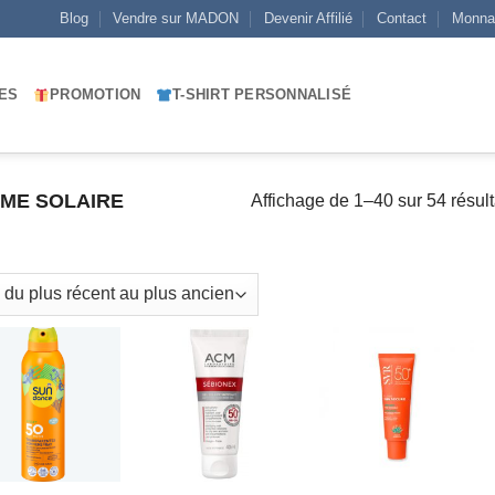
Blog
Vendre sur MADON
Devenir Affilié
Contact
Monna
ES
PROMOTION
T-SHIRT PERSONNALISÉ
ME SOLAIRE
Affichage de 1–40 sur 54 résult
AJOUTER
AJOUTER
AJOUTER
À MES
À MES
À MES
FAVORIS
FAVORIS
FAVORIS