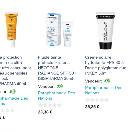
sur
5
AJOUTER
AJOUTER
AJOUTER
À MES
À MES
À MES
FAVORIS
FAVORIS
FAVORIS
e protection
Fluide teinté
Crème solaire
er sec ultra-
protecteur intensif
hydratante FPS 30 à
e très conçu pour
NEOTONE
l’acide polyglutamique
peaux sensibles
RADIANCE SPF 50+
INKEY 50ml
lock
ISISPHARMA 30ml
Vendeur:
SPHARMA 40ml
Vendeur:
Parapharmacie Des
eur:
Parapharmacie Des
Nations
pharmacie Des
Nations
ons
0
25,25
€
0
23,38
€
sur
38
€
sur
5
5