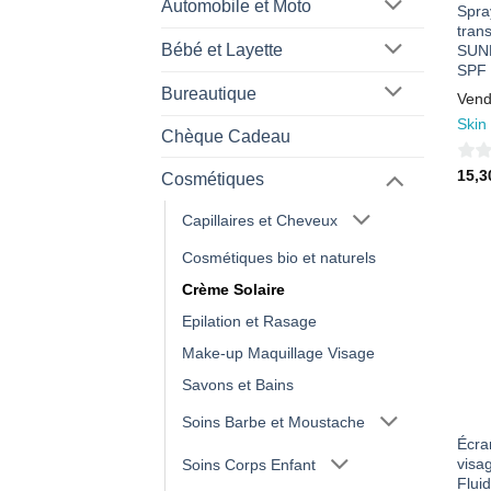
Automobile et Moto
Spra
tran
Bébé et Layette
SUN
SPF 
Bureautique
Vend
Skin
Chèque Cadeau
0
15,
Cosmétiques
sur
Capillaires et Cheveux
5
Cosmétiques bio et naturels
Crème Solaire
Epilation et Rasage
Make-up Maquillage Visage
Savons et Bains
Soins Barbe et Moustache
Écran
visa
Soins Corps Enfant
Flui