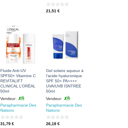
sur
5
0
21,51
€
sur
5
AJOUTER
AJOUTER
À MES
À MES
FAVORIS
FAVORIS
Fluide Anti-UV
Gel solaire aqueux à
SPF50+ Vitamine C
l’acide hyaluronique
REVITALIFT
SPF 50+ PA++++
CLINICAL L’ORÉAL
UVA/UVB ISNTREE
50ml
50ml
Vendeur:
Vendeur:
Parapharmacie Des
Parapharmacie Des
Nations
Nations
0
0
31,79
€
26,18
€