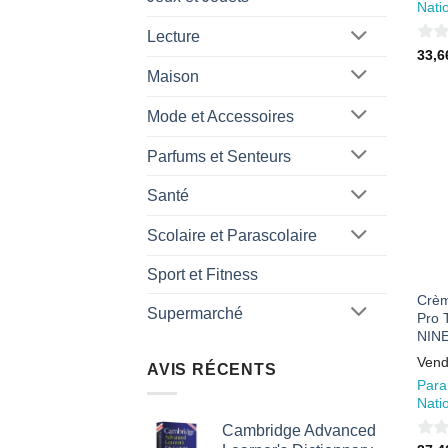
Nati
Lecture
0
33,
sur
Maison
5
Mode et Accessoires
Parfums et Senteurs
Santé
Scolaire et Parascolaire
Sport et Fitness
Crèm
Supermarché
Pro 
NIN
Vend
AVIS RÉCENTS
Para
Nati
Cambridge Advanced
0