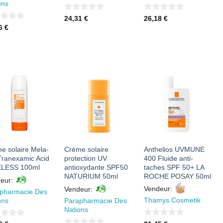
ons
0
0
24,31
€
26,18
€
66
€
sur
sur
5
5
AJOUTER
AJOUTER
AJOUTER
À MES
À MES
À MES
FAVORIS
FAVORIS
FAVORIS
e solaire Mela-
Crème solaire
Anthelios UVMUNE
Tranexamic Acid
protection UV
400 Fluide anti-
ELESS 100ml
antioxydante SPF50
taches SPF 50+ LA
NATURIUM 50ml
ROCHE POSAY 50ml
eur:
Vendeur:
Vendeur:
pharmacie Des
Thamys Cosmetik
ons
Parapharmacie Des
Nations
0