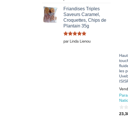
5
5
Friandises Triples
Saveurs Caramel,
Croquettes, Chips de
Plantain 35g
Note
5
sur
par Linda Lienou
5
Haut
touch
fluid
les 
Uveb
ISI
Vend
Para
Nati
0
23,
sur
5