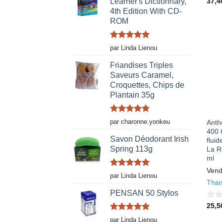
37,
Learner's Dictionnary,
4th Edition With CD-
sur
ROM
5
Note
5
sur
par Linda Lienou
5
Friandises Triples
Saveurs Caramel,
Croquettes, Chips de
Plantain 35g
Note
5
sur
par charonne.yonkeu
Anth
5
400 
Savon Déodorant Irish
fluid
Spring 113g
La R
ml
Vend
Note
5
sur
par Linda Lienou
5
Tham
PENSAN 50 Stylos
0
25,
sur
Note
5
sur
par Linda Lienou