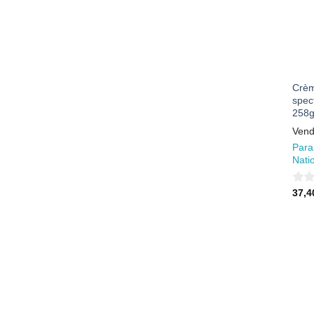
Crèm
spec
258
Vend
Para
Nati
0
37,
sur
5