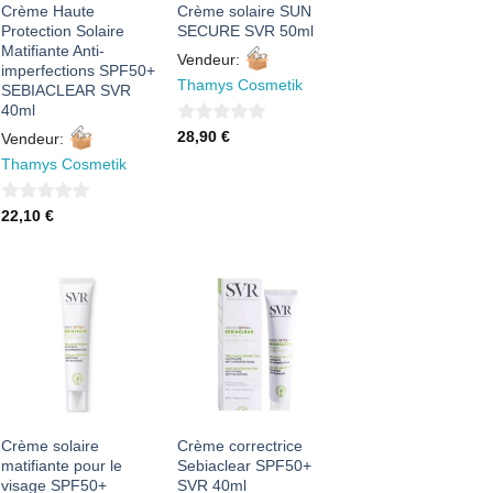
Crème Haute
Crème solaire SUN
Protection Solaire
SECURE SVR 50ml
Matifiante Anti-
Vendeur:
imperfections SPF50+
Thamys Cosmetik
SEBIACLEAR SVR
40ml
0
28,90
€
Vendeur:
sur
Thamys Cosmetik
5
0
22,10
€
sur
5
AJOUTER
AJOUTER
À MES
À MES
FAVORIS
FAVORIS
Crème solaire
Crème correctrice
matifiante pour le
Sebiaclear SPF50+
visage SPF50+
SVR 40ml