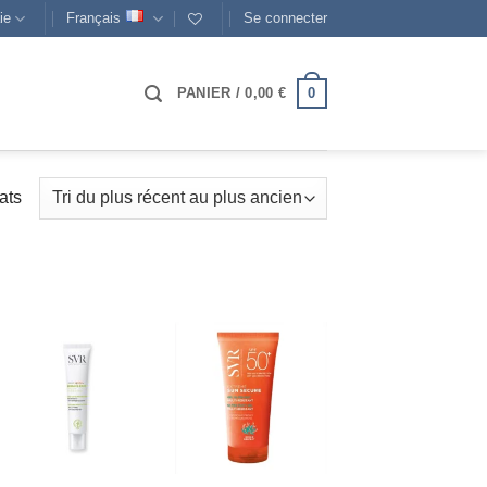
ie
Français
Se connecter
0
PANIER /
0,00
€
Trié
ats
du
plus
récent
au
plus
ancien
AJOUTER
AJOUTER
À MES
À MES
FAVORIS
FAVORIS