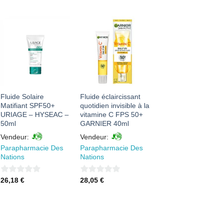
sur
sur
5
5
AJOUTER
AJOUTER
À MES
À MES
FAVORIS
FAVORIS
Fluide Solaire
Fluide éclaircissant
Matifiant SPF50+
quotidien invisible à la
URIAGE – HYSEAC –
vitamine C FPS 50+
50ml
GARNIER 40ml
Vendeur:
Vendeur:
Parapharmacie Des
Parapharmacie Des
Nations
Nations
0
0
26,18
€
28,05
€
sur
sur
5
5