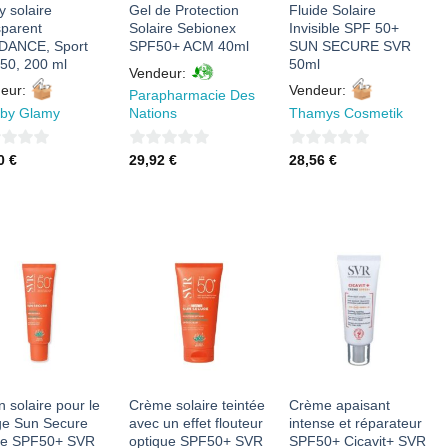
y solaire
Gel de Protection
Fluide Solaire
sparent
Solaire Sebionex
Invisible SPF 50+
DANCE, Sport
SPF50+ ACM 40ml
SUN SECURE SVR
50, 200 ml
50ml
Vendeur:
eur:
Vendeur:
Parapharmacie Des
 by Glamy
Thamys Cosmetik
Nations
0
0
30
€
28,56
€
29,92
€
sur
sur
5
5
AJOUTER
AJOUTER
AJOUTER
À MES
À MES
À MES
FAVORIS
FAVORIS
FAVORIS
 solaire pour le
Crème solaire teintée
Crème apaisant
ge Sun Secure
avec un effet flouteur
intense et réparateur
de SPF50+ SVR
optique SPF50+ SVR
SPF50+ Cicavit+ SVR