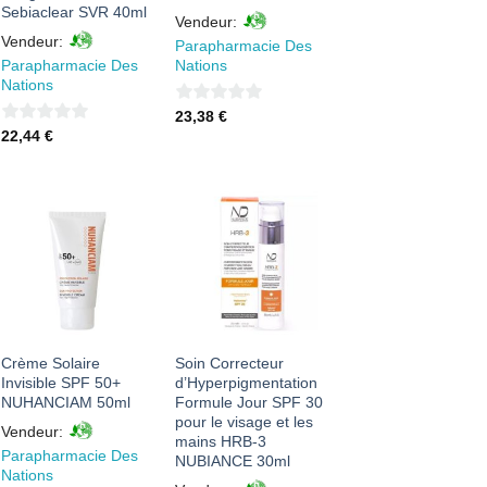
Sebiaclear SVR 40ml
Vendeur:
Vendeur:
Parapharmacie Des
Parapharmacie Des
Nations
Nations
0
23,38
€
0
22,44
€
sur
sur
5
5
AJOUTER
AJOUTER
À MES
À MES
FAVORIS
FAVORIS
Crème Solaire
Soin Correcteur
Invisible SPF 50+
d’Hyperpigmentation
NUHANCIAM 50ml
Formule Jour SPF 30
pour le visage et les
Vendeur:
mains HRB-3
Parapharmacie Des
NUBIANCE 30ml
Nations