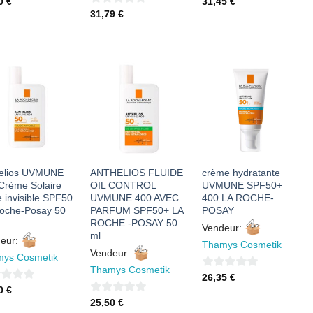
31,45
€
40
€
0
31,79
€
sur
sur
5
5
AJOUTER
AJOUTER
AJOUTER
À MES
À MES
À MES
FAVORIS
FAVORIS
FAVORIS
elios UVMUNE
ANTHELIOS FLUIDE
crème hydratante
Crème Solaire
OIL CONTROL
UVMUNE SPF50+
e invisible SPF50
UVMUNE 400 AVEC
400 LA ROCHE-
oche-Posay 50
PARFUM SPF50+ LA
POSAY
ROCHE -POSAY 50
Vendeur:
ml
eur:
Thamys Cosmetik
Vendeur:
ys Cosmetik
Thamys Cosmetik
0
26,35
€
50
€
sur
0
25,50
€
5