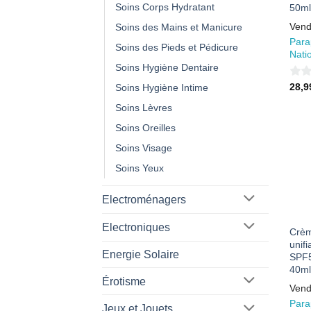
Soins Corps Hydratant
50ml
Vend
Soins des Mains et Manicure
Para
Soins des Pieds et Pédicure
Nati
Soins Hygiène Dentaire
0
28,
Soins Hygiène Intime
sur
Soins Lèvres
5
Soins Oreilles
Soins Visage
Soins Yeux
Electroménagers
Electroniques
Crèm
unifi
Energie Solaire
SPF5
40ml
Érotisme
Vend
Para
Jeux et Jouets