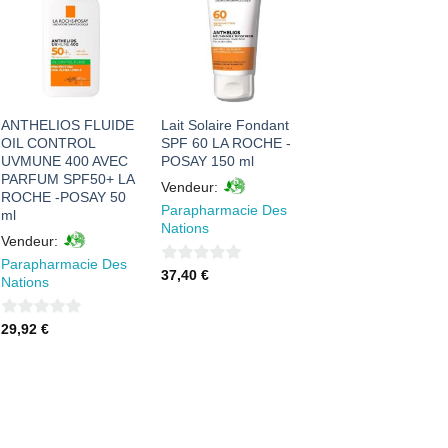
AJOUTER
AJOUTER
À MES
À MES
FAVORIS
FAVORIS
ANTHELIOS FLUIDE
Lait Solaire Fondant
OIL CONTROL
SPF 60 LA ROCHE -
UVMUNE 400 AVEC
POSAY 150 ml
PARFUM SPF50+ LA
Vendeur:
ROCHE -POSAY 50
Parapharmacie Des
ml
Nations
Vendeur:
Parapharmacie Des
0
37,40
€
Nations
sur
5
0
29,92
€
sur
5