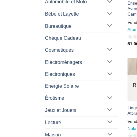
Automobile et Moto
Ense
Avec
Bébé et Layette
Came
Vend
Bureautique
Afam
Chèque Cadeau
0
51,
Cosmétiques
sur
5
Electroménagers
Electroniques
R
Energie Solaire
Érotisme
Ling
Jeux et Jouets
Attir
Vend
Lecture
Nola
Maison