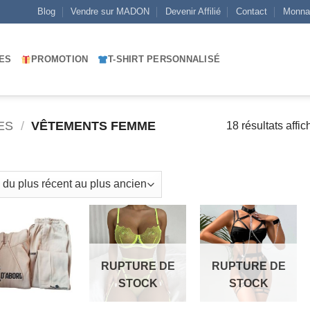
Blog
Vendre sur MADON
Devenir Affilié
Contact
Monna
ES
PROMOTION
T-SHIRT PERSONNALISÉ
ES
/
VÊTEMENTS FEMME
18 résultats affic
AJOUTER
AJOUTER
AJOUTER
À MES
À MES
À MES
RUPTURE DE
RUPTURE DE
FAVORIS
FAVORIS
FAVORIS
STOCK
STOCK