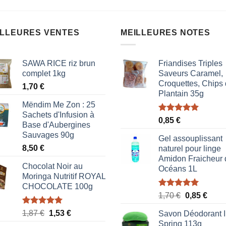
ILLEURES VENTES
MEILLEURES NOTES
SAWA RICE riz brun
Friandises Triples
complet 1kg
Saveurs Caramel,
Croquettes, Chips
1,70
€
Plantain 35g
Mëndim Me Zon : 25
Sachets d'Infusion à
Note
5.00
0,85
€
Base d'Aubergines
sur 5
Sauvages 90g
Gel assouplissant
8,50
€
naturel pour linge
Amidon Fraicheur 
Chocolat Noir au
Océans 1L
Moringa Nutritif ROYAL
CHOCOLATE 100g
Note
5.00
Le
Le
1,70
€
0,85
€
sur 5
prix
prix
Note
5.00
Le
Le
1,87
€
1,53
€
Savon Déodorant I
initial
actue
sur 5
prix
prix
Spring 113g