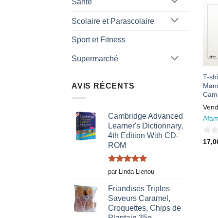
Santé
Scolaire et Parascolaire
Sport et Fitness
Supermarché
T-sh
Manc
AVIS RÉCENTS
Came
Vend
Cambridge Advanced
Afam
Learner's Dictionnary,
4th Edition With CD-
0
17,
ROM
sur
5
Note
5
sur
par Linda Lienou
5
Friandises Triples
Saveurs Caramel,
Croquettes, Chips de
Plantain 35g