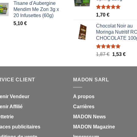
était :
est :
Tisane d'Aubergine
initial
actuel
1,70 €.
0,85 
Mendim Me Zon 3g x
était :
est :
Note
5.00
1,70
€
20 Infusettes (60g)
1,87 €.
1,53 €.
sur 5
5,10
€
Chocolat Noir au
Moringa Nutritif 
CHOCOLATE 100
Note
5.00
Le
Le
1,87
€
1,53
€
sur 5
prix
prix
initial
actue
était :
est :
RVICE CLIENT
MADON SARL
1,87 €.
1,53 
enir Vendeur
A propos
nir Affilié
Carrières
ettetrie
MADON News
aces publicitaires
MADON Magazine
ditions de vente
Impressum