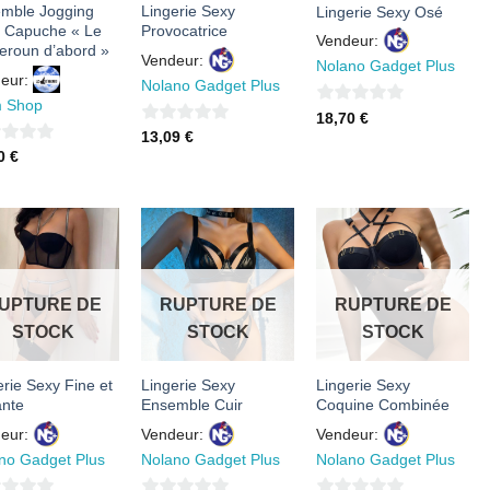
mble Jogging
Lingerie Sexy
Lingerie Sexy Osé
 Capuche « Le
Provocatrice
Vendeur:
roun d’abord »
Vendeur:
Nolano Gadget Plus
eur:
Nolano Gadget Plus
 Shop
0
18,70
€
0
13,09
€
sur
00
€
sur
5
5
AJOUTER
AJOUTER
AJOUTER
À MES
À MES
À MES
UPTURE DE
RUPTURE DE
RUPTURE DE
FAVORIS
FAVORIS
FAVORIS
STOCK
STOCK
STOCK
erie Sexy Fine et
Lingerie Sexy
Lingerie Sexy
ante
Ensemble Cuir
Coquine Combinée
eur:
Vendeur:
Vendeur:
no Gadget Plus
Nolano Gadget Plus
Nolano Gadget Plus