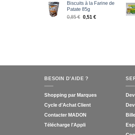
Biscuits à la Farine de
initial
actuel
Patate 85g
était :
est :
Le
Le
0,85
€
0,51
€
0,85 €.
0,51 €.
prix
prix
initial
actuel
était :
est :
0,85 €.
0,51 €.
BESOIN D'AIDE ?
SE
Shopping par Marques
Dev
Cycle d'Achat Client
Deve
Contacter MADON
Bill
Télécharge l'Appli
Esp
Con