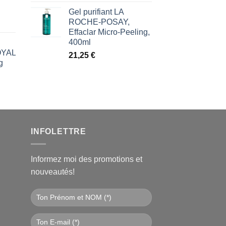
€.
Gel purifiant LA
ROCHE-POSAY,
Effaclar Micro-Peeling,
400ml
ROYAL
21,25
€
g
l
€.
INFOLETTRE
Informez moi des promotions et
nouveautés!