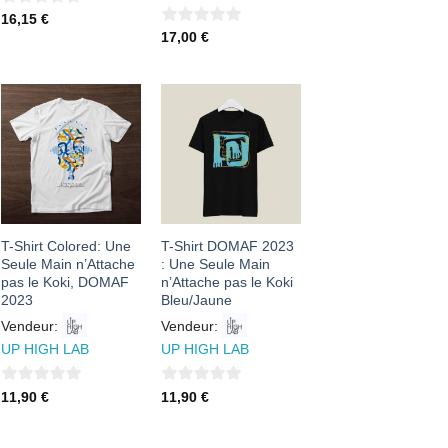
0
16,15
€
0
17,00
€
sur
sur
5
5
AJOUTER
AJOUTER
À MES
À MES
FAVORIS
FAVORIS
T-Shirt Colored: Une
T-Shirt DOMAF 2023
Seule Main n’Attache
: Une Seule Main
pas le Koki, DOMAF
n’Attache pas le Koki
2023
Bleu/Jaune
Vendeur:
Vendeur:
UP HIGH LAB
UP HIGH LAB
0
0
11,90
€
11,90
€
sur
sur
5
5