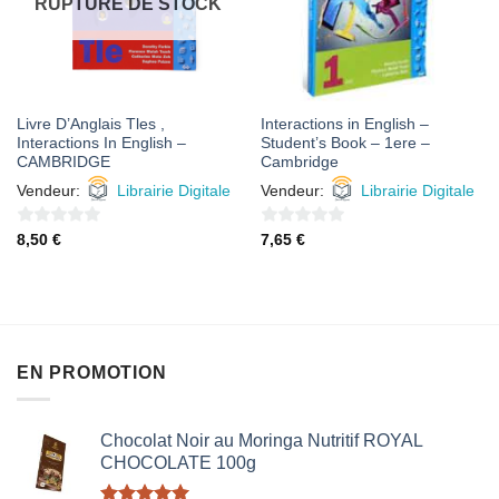
RUPTURE DE STOCK
Livre D’Anglais Tles ,
Interactions in English –
Interactions In English –
Student’s Book – 1ere –
CAMBRIDGE
Cambridge
Vendeur:
Librairie Digitale
Vendeur:
Librairie Digitale
0
0
8,50
€
7,65
€
sur
sur
5
5
EN PROMOTION
Chocolat Noir au Moringa Nutritif ROYAL
CHOCOLATE 100g