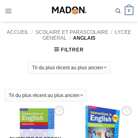
Passer
0
au
contenu
ACCUEIL
/
SCOLAIRE ET PARASCOLAIRE
/
LYCÉE
GÉNÉRAL
/
ANGLAIS
FILTRER
AJOUTER
AJOUTER
À MES
À MES
FAVORIS
FAVORIS