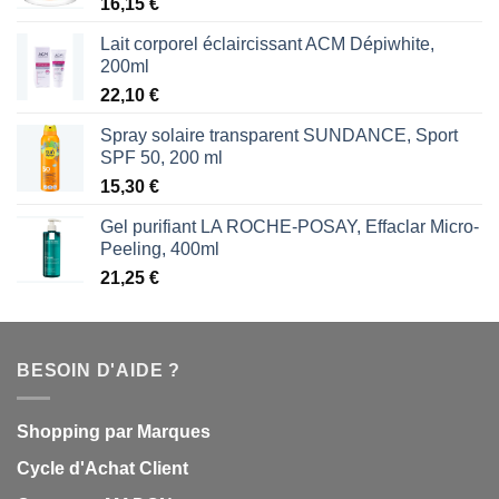
16,15
€
Lait corporel éclaircissant ACM Dépiwhite,
200ml
22,10
€
Spray solaire transparent SUNDANCE, Sport
SPF 50, 200 ml
15,30
€
Gel purifiant LA ROCHE-POSAY, Effaclar Micro-
Peeling, 400ml
21,25
€
BESOIN D'AIDE ?
Shopping par Marques
Cycle d'Achat Client