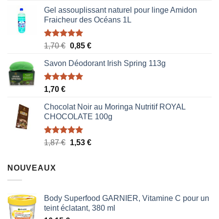
Gel assouplissant naturel pour linge Amidon
Fraicheur des Océans 1L
Note
5.00
Le
Le
1,70
€
0,85
€
sur 5
prix
prix
Savon Déodorant Irish Spring 113g
initial
actuel
était :
est :
1,70 €.
0,85 €.
Note
5.00
1,70
€
sur 5
Chocolat Noir au Moringa Nutritif ROYAL
CHOCOLATE 100g
Note
5.00
Le
Le
1,87
€
1,53
€
sur 5
prix
prix
initial
actuel
NOUVEAUX
était :
est :
1,87 €.
1,53 €.
Body Superfood GARNIER, Vitamine C pour un
teint éclatant, 380 ml