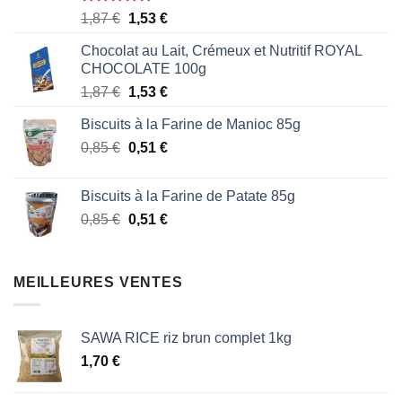
Note
5.00
Le
Le
1,87
€
1,53
€
sur 5
prix
prix
Chocolat au Lait, Crémeux et Nutritif ROYAL
initial
actuel
CHOCOLATE 100g
était :
est :
Le
Le
1,87
€
1,53
€
1,87 €.
1,53 €.
prix
prix
Biscuits à la Farine de Manioc 85g
initial
actuel
Le
Le
0,85
€
était :
0,51
€
est :
prix
prix
1,87 €.
1,53 €.
initial
actuel
Biscuits à la Farine de Patate 85g
était :
est :
Le
Le
0,85
€
0,51
€
0,85 €.
0,51 €.
prix
prix
initial
actuel
était :
est :
MEILLEURES VENTES
0,85 €.
0,51 €.
SAWA RICE riz brun complet 1kg
1,70
€