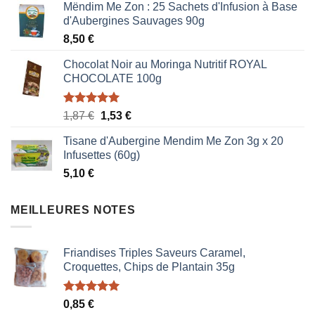
Mëndim Me Zon : 25 Sachets d'Infusion à Base
d'Aubergines Sauvages 90g
8,50
€
Chocolat Noir au Moringa Nutritif ROYAL
CHOCOLATE 100g
Note
5.00
Le
Le
1,87
€
1,53
€
sur 5
prix
prix
Tisane d'Aubergine Mendim Me Zon 3g x 20
initial
actuel
Infusettes (60g)
était :
est :
5,10
€
1,87 €.
1,53 €.
MEILLEURES NOTES
Friandises Triples Saveurs Caramel,
Croquettes, Chips de Plantain 35g
Note
5.00
0,85
€
sur 5