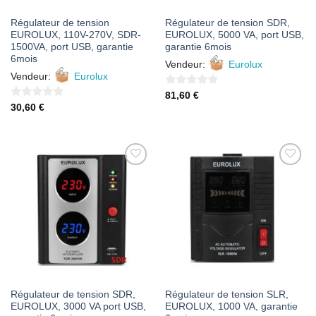
Régulateur de tension
Régulateur de tension SDR,
EUROLUX, 110V-270V, SDR-
EUROLUX, 5000 VA, port USB,
1500VA, port USB, garantie
garantie 6mois
6mois
Vendeur:
Eurolux
Vendeur:
Eurolux
0
81,60
€
0
30,60
€
sur
sur
5
5
AJOUTER
AJOUTER
À MES
À MES
FAVORIS
FAVORIS
Régulateur de tension SDR,
Régulateur de tension SLR,
EUROLUX, 3000 VA port USB,
EUROLUX, 1000 VA, garantie