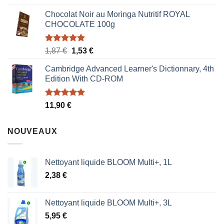
sur 5
Chocolat Noir au Moringa Nutritif ROYAL
CHOCOLATE 100g
Note
5.00
Le
Le
1,87
€
1,53
€
sur 5
prix
prix
Cambridge Advanced Learner's Dictionnary, 4th
initial
actuel
Edition With CD-ROM
était :
est :
1,87 €.
1,53 €.
Note
5.00
11,90
€
sur 5
NOUVEAUX
Nettoyant liquide BLOOM Multi+, 1L
2,38
€
Nettoyant liquide BLOOM Multi+, 3L
5,95
€