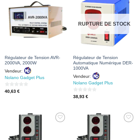
AJOUTER
AJOUTER
À MES
À MES
FAVORIS
FAVORIS
RUPTURE DE STOCK
Régulateur de Tension AVR-
Régulateur de Tension
2000VA, 2000W
Automatique Numérique DER-
1000VA
Vendeur:
Vendeur:
Nolano Gadget Plus
Nolano Gadget Plus
0
40,63
€
0
38,93
€
sur
sur
5
5
AJOUTER
AJOUTER
À MES
À MES
FAVORIS
FAVORIS