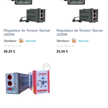
Régulateur de Tension Starsat
Régulateur de Tension Starsat
2000W
1000W
Vendeur:
starsat
Vendeur:
starsat
0
0
38,25
€
25,50
€
sur
sur
5
5
AJOUTER
À MES
FAVORIS