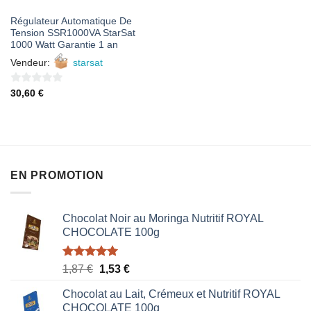
Régulateur Automatique De
Tension SSR1000VA StarSat
1000 Watt Garantie 1 an
Vendeur:
starsat
0
30,60
€
sur
5
EN PROMOTION
Chocolat Noir au Moringa Nutritif ROYAL
CHOCOLATE 100g
Note
5.00
Le
Le
1,87
€
1,53
€
sur 5
prix
prix
Chocolat au Lait, Crémeux et Nutritif ROYAL
initial
actuel
CHOCOLATE 100g