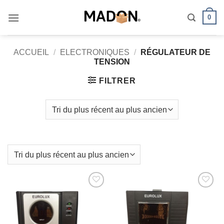
Passer
0
au
contenu
ACCUEIL
/
ELECTRONIQUES
/
RÉGULATEUR DE
TENSION
FILTRER
AJOUTER
AJOUTER
À MES
À MES
FAVORIS
FAVORIS