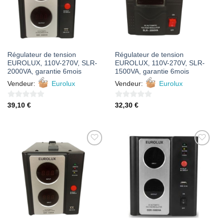
Régulateur de tension
Régulateur de tension
EUROLUX, 110V-270V, SLR-
EUROLUX, 110V-270V, SLR-
2000VA, garantie 6mois
1500VA, garantie 6mois
Vendeur:
Eurolux
Vendeur:
Eurolux
0
0
39,10
€
32,30
€
sur
sur
5
5
AJOUTER
AJOUTER
À MES
À MES
FAVORIS
FAVORIS