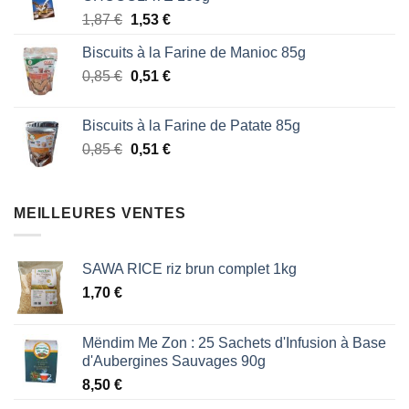
était :
est :
Le
Le
1,87
€
1,53
€
1,87 €.
1,53 €.
prix
prix
Biscuits à la Farine de Manioc 85g
initial
actuel
Le
Le
0,85
€
était :
0,51
€
est :
prix
prix
1,87 €.
1,53 €.
initial
actuel
Biscuits à la Farine de Patate 85g
était :
est :
Le
Le
0,85
€
0,51
€
0,85 €.
0,51 €.
prix
prix
initial
actuel
était :
est :
MEILLEURES VENTES
0,85 €.
0,51 €.
SAWA RICE riz brun complet 1kg
1,70
€
Mëndim Me Zon : 25 Sachets d'Infusion à Base
d'Aubergines Sauvages 90g
8,50
€