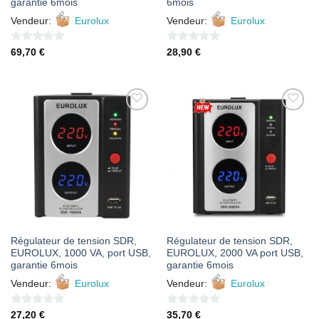
garantie 6mois
6mois
Vendeur:
Eurolux
Vendeur:
Eurolux
0
0
69,70
€
28,90
€
sur
sur
5
5
AJOUTER
AJOUTER
À MES
À MES
FAVORIS
FAVORIS
Régulateur de tension SDR,
Régulateur de tension SDR,
EUROLUX, 1000 VA, port USB,
EUROLUX, 2000 VA port USB,
garantie 6mois
garantie 6mois
Vendeur:
Eurolux
Vendeur:
Eurolux
0
0
27,20
€
35,70
€