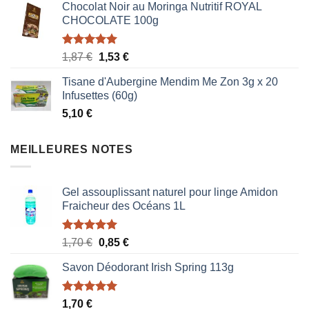
Chocolat Noir au Moringa Nutritif ROYAL
CHOCOLATE 100g
Note
5.00
Le
Le
1,87
€
1,53
€
sur 5
prix
prix
Tisane d'Aubergine Mendim Me Zon 3g x 20
initial
actuel
Infusettes (60g)
était :
est :
5,10
€
1,87 €.
1,53 €.
MEILLEURES NOTES
Gel assouplissant naturel pour linge Amidon
Fraicheur des Océans 1L
Note
5.00
Le
Le
1,70
€
0,85
€
sur 5
prix
prix
Savon Déodorant Irish Spring 113g
initial
actuel
était :
est :
1,70 €.
0,85 €.
Note
5.00
1,70
€