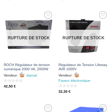
sur
sur
5
5
AJOUTER
AJOUTER
À MES
À MES
FAVORIS
FAVORIS
RUPTURE DE STOCK
RUPTURE DE STOCK
ROCH Régulateur de tension
Régulateur de Tension Lifeway
numérique 2000 VA, 2000W
AVR 1000V
Vendeur:
starsat
Vendeur:
Faveur électronique
0
42,50
€
sur
0
32,30
€
5
sur
5