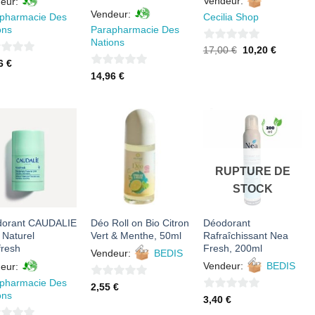
Vendeur:
eur:
Vendeur:
Cecilia Shop
pharmacie Des
ons
Parapharmacie Des
Nations
0
Le
Le
17,00
€
10,20
€
prix
prix
16
€
sur
initial
actuel
0
14,96
€
était :
est :
5
17,00 €.
10,20 €.
sur
5
AJOUTER
AJOUTER
AJOUTER
À MES
À MES
À MES
RUPTURE DE
FAVORIS
FAVORIS
FAVORIS
STOCK
orant CAUDALIE
Déo Roll on Bio Citron
Déodorant
 Naturel
Vert & Menthe, 50ml
Rafraîchissant Nea
fresh
Fresh, 200ml
Vendeur:
BEDIS
Vendeur:
BEDIS
eur:
pharmacie Des
0
2,55
€
ons
0
3,40
€
sur
sur