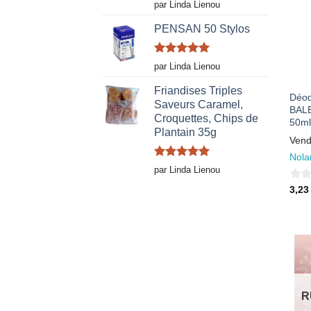
Note
5
sur
par Linda Lienou
5
PENSAN 50 Stylos
Note
5
sur
par Linda Lienou
5
Friandises Triples
Déod
Saveurs Caramel,
BALE
Croquettes, Chips de
50ml
Plantain 35g
Vend
Nola
Note
5
sur
par Linda Lienou
5
0
3,2
sur
5
R