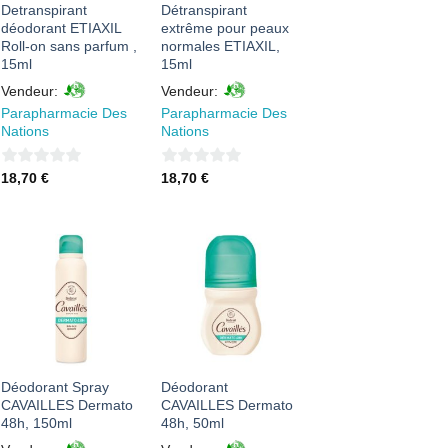
Detranspirant
Détranspirant
déodorant ETIAXIL
extrême pour peaux
Roll-on sans parfum ,
normales ETIAXIL,
15ml
15ml
Vendeur:
Vendeur:
Parapharmacie Des
Parapharmacie Des
Nations
Nations
0
0
18,70
€
18,70
€
sur
sur
5
5
AJOUTER
AJOUTER
À MES
À MES
FAVORIS
FAVORIS
Déodorant Spray
Déodorant
CAVAILLES Dermato
CAVAILLES Dermato
48h, 150ml
48h, 50ml