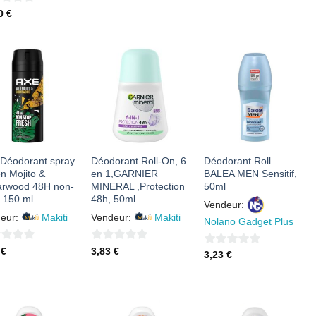
5
70
€
5
AJOUTER
AJOUTER
AJOUTER
À MES
À MES
À MES
FAVORIS
FAVORIS
FAVORIS
Déodorant spray
Déodorant Roll-On, 6
Déodorant Roll
n Mojito &
en 1,GARNIER
BALEA MEN Sensitif,
rwood 48H non-
MINERAL ,Protection
50ml
, 150 ml
48h, 50ml
Vendeur:
eur:
Makiti
Vendeur:
Makiti
Nolano Gadget Plus
0
5
€
3,83
€
0
3,23
€
sur
sur
5
5