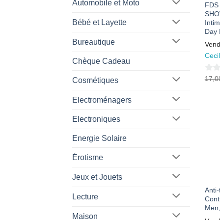
Automobile et Moto
FDS 
SHO
Bébé et Layette
Intim
Day 
Bureautique
Vend
Ceci
Chèque Cadeau
0
17,
Cosmétiques
sur
Electroménagers
5
Electroniques
Energie Solaire
Érotisme
Jeux et Jouets
Anti-
Lecture
Cont
Men,
Maison