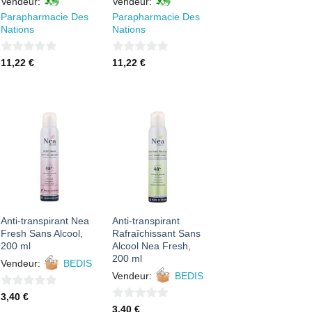
Vendeur:
Vendeur:
Parapharmacie Des
Parapharmacie Des
Nations
Nations
0
0
11,22
€
11,22
€
sur
sur
5
5
AJOUTER
AJOUTER
À MES
À MES
FAVORIS
FAVORIS
Anti-transpirant Nea
Anti-transpirant
Fresh Sans Alcool,
Rafraîchissant Sans
200 ml
Alcool Nea Fresh,
200 ml
Vendeur:
BEDIS
Vendeur:
BEDIS
0
3,40
€
0
3,40
€
sur