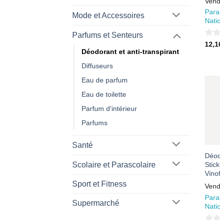
Vend
Para
Mode et Accessoires
Nati
Parfums et Senteurs
0
12,
Déodorant et anti-transpirant
sur
5
Diffuseurs
Eau de parfum
Eau de toilette
Parfum d'intérieur
Parfums
Santé
Déod
Scolaire et Parascolaire
Stick
Vino
Sport et Fitness
Vend
Para
Supermarché
Nati