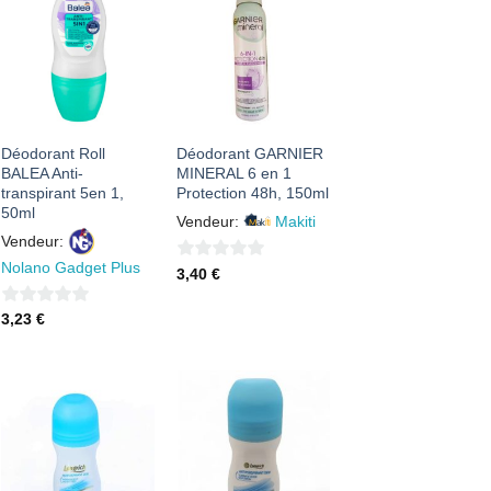
AJOUTER
AJOUTER
À MES
À MES
FAVORIS
FAVORIS
Déodorant Roll
Déodorant GARNIER
BALEA Anti-
MINERAL 6 en 1
transpirant 5en 1,
Protection 48h, 150ml
50ml
Vendeur:
Makiti
Vendeur:
Nolano Gadget Plus
0
3,40
€
sur
0
3,23
€
5
sur
5
AJOUTER
AJOUTER
À MES
À MES
FAVORIS
FAVORIS