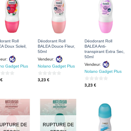
AJOUTER
AJOUTER
AJOUTER
À MES
À MES
À MES
FAVORIS
FAVORIS
FAVORIS
orant Roll
Déodorant Roll
Déodorant Roll
A Doux Soleil,
BALEA Douce Fleur,
BALEA Anti-
50ml
transpirant Extra Sec,
50ml
eur:
Vendeur:
Vendeur:
no Gadget Plus
Nolano Gadget Plus
Nolano Gadget Plus
0
3
€
3,23
€
0
3,23
€
sur
sur
5
5
AJOUTER
AJOUTER
AJOUTER
À MES
À MES
À MES
UPTURE DE
RUPTURE DE
FAVORIS
FAVORIS
FAVORIS