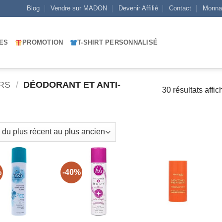
Blog
Vendre sur MADON
Devenir Affilié
Contact
Monna
ES
PROMOTION
T-SHIRT PERSONNALISÉ
RS
/
DÉODORANT ET ANTI-
30 résultats affic
%
-40%
AJOUTER
AJOUTER
AJOUTER
À MES
À MES
À MES
FAVORIS
FAVORIS
FAVORIS