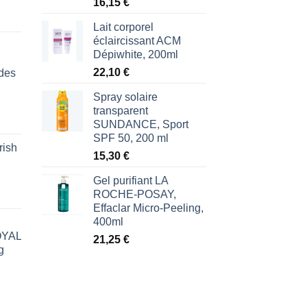
16,15
€
Lait corporel
éclaircissant ACM
Dépiwhite, 200ml
22,10
€
des
Spray solaire
transparent
SUNDANCE, Sport
SPF 50, 200 ml
rish
l
15,30
€
€.
Gel purifiant LA
ROCHE-POSAY,
Effaclar Micro-Peeling,
400ml
ROYAL
21,25
€
g