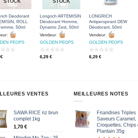
STOCK
STOCK
rich Deodorant
Longrich ARTEMISIN
LONGRICH
EMISIN, ROLL
Déodorant Homme,
Antiperspirant DEW
Femme, 50ml
Dynamic Zest, 50ml
Déodorant, 50ml
eur:
Vendeur:
Vendeur:
DEN PEOPS
GOLDEN PEOPS
GOLDEN PEOPS
0
0
9
€
6,29
€
6,29
€
sur
sur
5
5
ILLEURES VENTES
MEILLEURES NOTES
SAWA RICE riz brun
Friandises Triples
complet 1kg
Saveurs Caramel,
Croquettes, Chips
1,70
€
Plantain 35g
Mëndim Me Zon : 25