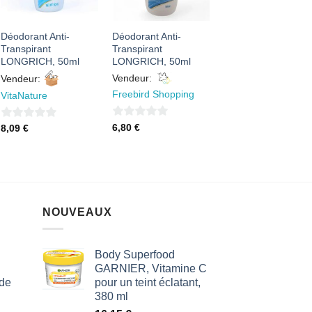
Déodorant Anti-
Déodorant Anti-
Transpirant
Transpirant
LONGRICH, 50ml
LONGRICH, 50ml
Vendeur:
Vendeur:
Freebird Shopping
VitaNature
0
0
6,80
€
8,09
€
sur
sur
5
5
NOUVEAUX
Body Superfood
GARNIER, Vitamine C
 de
pour un teint éclatant,
380 ml