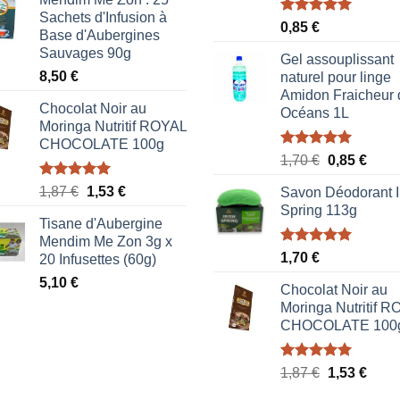
Sachets d'Infusion à
Note
5.00
0,85
€
Base d'Aubergines
sur 5
Sauvages 90g
Gel assouplissant
8,50
€
naturel pour linge
Amidon Fraicheur 
Chocolat Noir au
Océans 1L
Moringa Nutritif ROYAL
CHOCOLATE 100g
Note
5.00
Le
Le
1,70
€
0,85
€
sur 5
prix
prix
Note
5.00
Le
Le
1,87
€
1,53
€
Savon Déodorant I
initial
actue
sur 5
prix
prix
Spring 113g
était :
est :
Tisane d'Aubergine
initial
actuel
1,70 €.
0,85 
Mendim Me Zon 3g x
était :
est :
Note
5.00
1,70
€
20 Infusettes (60g)
1,87 €.
1,53 €.
sur 5
5,10
€
Chocolat Noir au
Moringa Nutritif 
CHOCOLATE 100
Note
5.00
Le
Le
1,87
€
1,53
€
sur 5
prix
prix