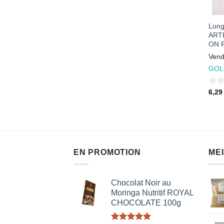
Long
ART
ON 
Vend
GOL
0
6,2
sur
5
EN PROMOTION
ME
Chocolat Noir au
Moringa Nutritif ROYAL
CHOCOLATE 100g