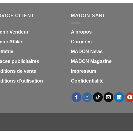
initial
actue
était :
est :
RVICE CLIENT
MADON SARL
1,87 €.
1,53 
enir Vendeur
A propos
nir Affilié
Carrières
ettetrie
MADON News
aces publicitaires
MADON Magazine
ditions de vente
Impressum
itions d'utilisation
Confidentialité