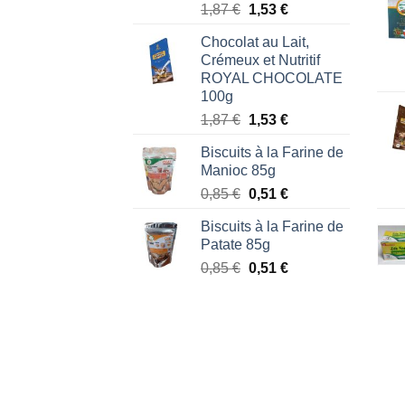
Note
5.00
Le
Le
1,87
€
1,53
€
sur 5
prix
prix
Chocolat au Lait,
initial
actuel
Crémeux et Nutritif
était :
est :
ROYAL CHOCOLATE
1,87 €.
1,53 €.
100g
Le
Le
1,87
€
1,53
€
prix
prix
Biscuits à la Farine de
initial
actuel
Manioc 85g
était :
est :
Le
Le
0,85
€
0,51
€
1,87 €.
1,53 €.
prix
prix
Biscuits à la Farine de
initial
actuel
Patate 85g
était :
est :
Le
Le
0,85
€
0,51
€
0,85 €.
0,51 €.
prix
prix
initial
actuel
était :
est :
0,85 €.
0,51 €.