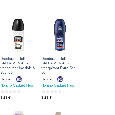
sur
5
5
AJOUTER
AJOUTER
À MES
À MES
FAVORIS
FAVORIS
Déodorant Roll
Déodorant Roll
BALEA MEN Anti-
BALEA MEN Anti-
transpirant Invisible à
tranqpirant Extra Sec,
Sec, 50ml
50ml
Vendeur:
Vendeur:
Nolano Gadget Plus
Nolano Gadget Plus
0
0
3,23
€
3,23
€
sur
sur
5
5