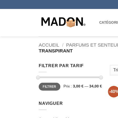
Passer
au
contenu
CATÉGORI
ACCUEIL
/
PARFUMS ET SENTEU
TRANSPIRANT
FILTRER PAR TARIF
Prix
Prix
Prix :
3,00 €
—
34,00 €
FILTRER
min
max
-40
NAVIGUER