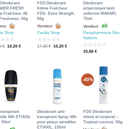
Déodorant
FDS Déodorant
Déodorant
WER FRESH
Intime Fraîcheur
éclaircissant teint
e Fraîcheur, All
FDS- Extra Strength,
uniforme MAKARI,
Freshness, 56g
56g
75ml
eur:
Vendeur:
Vendeur:
lia Shop
Cecilia Shop
Parapharmacie Des
Nations
0
Le
Le
Le
Le
00
€
10,20
€
17,00
€
10,20
€
prix
prix
prix
prix
0
33,66
€
sur
initial
actuel
initial
actuel
sur
était :
est :
était :
est :
5
17,00 €.
10,20 €.
17,00 €.
10,20 €.
5
-40%
AJOUTER
AJOUTER
AJOUTER
À MES
À MES
À MES
FAVORIS
FAVORIS
FAVORIS
transpirant
Déodorant anti-
FDS Déodorant
rôle 48h ETIAXIL
transpirant Spray 48h
intime et corporel –
 50ml
pour peaux sensibles
Tropical coconut, 56g
ETIAXIL, 150ml