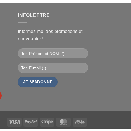
l
€.
INFOLETTRE
Informez moi des promotions et
nouveautés!
Visa
PayPal
Stripe
MasterCard
Cash
On