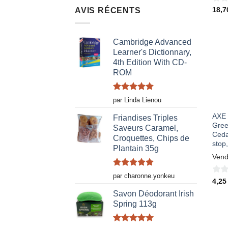
0
18,
AVIS RÉCENTS
sur
5
Cambridge Advanced
Learner's Dictionnary,
4th Edition With CD-
ROM
Note
5
sur
par Linda Lienou
5
AXE 
Friandises Triples
Gree
Saveurs Caramel,
Ceda
Croquettes, Chips de
stop
Plantain 35g
Vend
Note
5
sur
par charonne.yonkeu
0
4,2
5
sur
Savon Déodorant Irish
Spring 113g
5