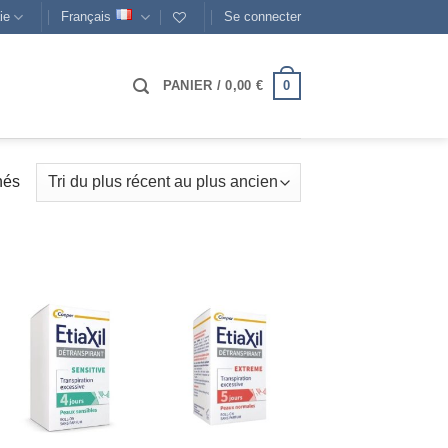
ie
Français
Se connecter
0
PANIER /
0,00
€
Trié
hés
du
plus
récent
au
plus
ancien
AJOUTER
AJOUTER
À MES
À MES
FAVORIS
FAVORIS