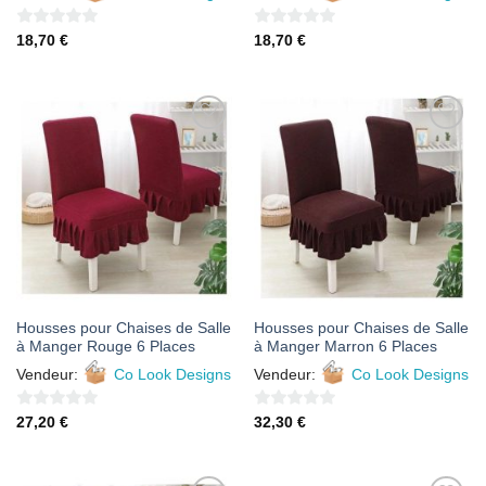
0
0
18,70
€
18,70
€
sur
sur
5
5
AJOUTER
AJOUTER
À MES
À MES
FAVORIS
FAVORIS
Housses pour Chaises de Salle
Housses pour Chaises de Salle
à Manger Rouge 6 Places
à Manger Marron 6 Places
Vendeur:
Co Look Designs
Vendeur:
Co Look Designs
0
0
27,20
€
32,30
€
sur
sur
5
5