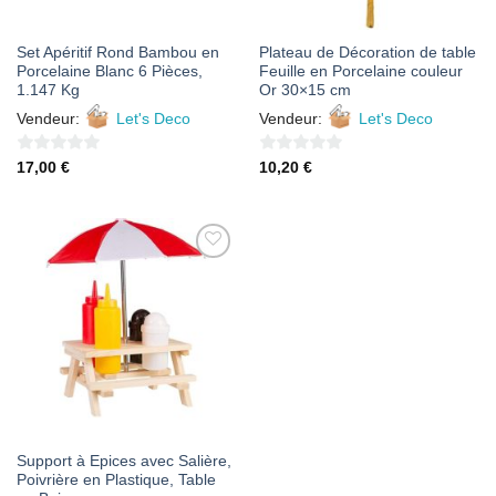
Set Apéritif Rond Bambou en
Plateau de Décoration de table
Porcelaine Blanc 6 Pièces,
Feuille en Porcelaine couleur
1.147 Kg
Or 30×15 cm
Vendeur:
Let's Deco
Vendeur:
Let's Deco
0
0
17,00
€
10,20
€
sur
sur
5
5
AJOUTER
À MES
FAVORIS
Support à Epices avec Salière,
Poivrière en Plastique, Table