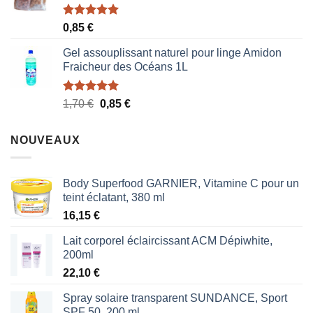
Note
5.00
0,85
€
sur 5
Gel assouplissant naturel pour linge Amidon
Fraicheur des Océans 1L
Note
5.00
Le
Le
1,70
€
0,85
€
sur 5
prix
prix
initial
actuel
NOUVEAUX
était :
est :
1,70 €.
0,85 €.
Body Superfood GARNIER, Vitamine C pour un
teint éclatant, 380 ml
16,15
€
Lait corporel éclaircissant ACM Dépiwhite,
200ml
22,10
€
Spray solaire transparent SUNDANCE, Sport
SPF 50, 200 ml