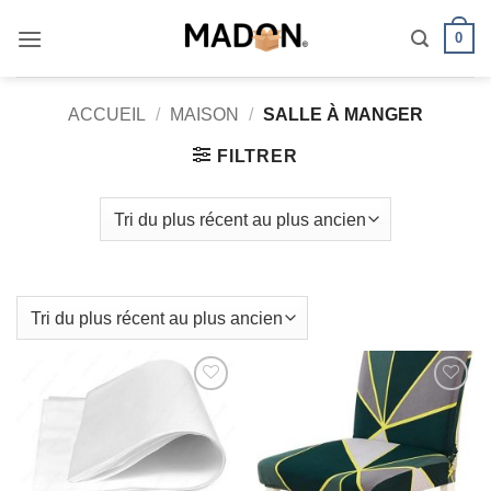
Passer
0
au
contenu
ACCUEIL
/
MAISON
/
SALLE À MANGER
FILTRER
AJOUTER
AJOUTER
À MES
À MES
FAVORIS
FAVORIS