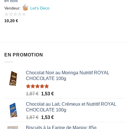
en Bois
Vendeur:
Let's Deco
0
10,20
€
sur
5
EN PROMOTION
Chocolat Noir au Moringa Nutritif ROYAL
CHOCOLATE 100g
Note
5.00
Le
Le
1,87
€
1,53
€
sur 5
prix
prix
Chocolat au Lait, Crémeux et Nutritif ROYAL
initial
actuel
CHOCOLATE 100g
était :
est :
Le
Le
1,87
€
1,53
€
1,87 €.
1,53 €.
prix
prix
Biscuits à la Farine de Manioc 85g