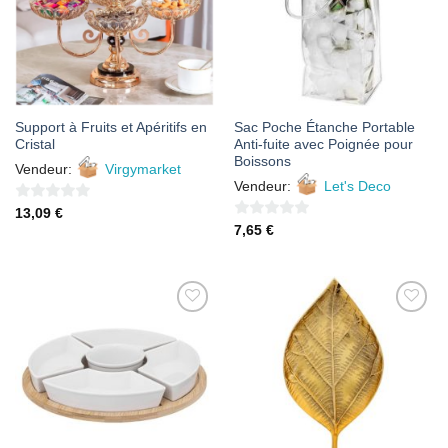
Support à Fruits et Apéritifs en
Sac Poche Étanche Portable
Cristal
Anti-fuite avec Poignée pour
Boissons
Vendeur:
Virgymarket
Vendeur:
Let's Deco
0
13,09
€
0
7,65
€
sur
sur
5
5
AJOUTER
AJOUTER
À MES
À MES
FAVORIS
FAVORIS