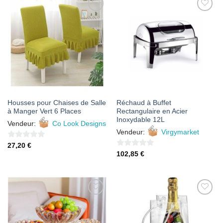
AJOUTER
AJOUTER
À MES
À MES
FAVORIS
FAVORIS
Housses pour Chaises de Salle
Réchaud à Buffet
à Manger Vert 6 Places
Rectangulaire en Acier
Inoxydable 12L
Vendeur:
Co Look Designs
Vendeur:
Virgymarket
0
27,20
€
0
102,85
€
sur
sur
5
5
AJOUTER
AJOUTER
À MES
À MES
FAVORIS
FAVORIS