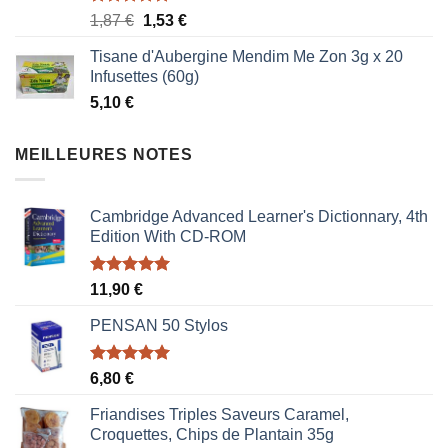
Note
5.00
Le
Le
1,87
€
1,53
€
sur 5
prix
prix
Tisane d'Aubergine Mendim Me Zon 3g x 20
initial
actuel
Infusettes (60g)
était :
est :
5,10
€
1,87 €.
1,53 €.
MEILLEURES NOTES
Cambridge Advanced Learner's Dictionnary, 4th
Edition With CD-ROM
Note
5.00
11,90
€
sur 5
PENSAN 50 Stylos
Note
5.00
6,80
€
sur 5
Friandises Triples Saveurs Caramel,
Croquettes, Chips de Plantain 35g