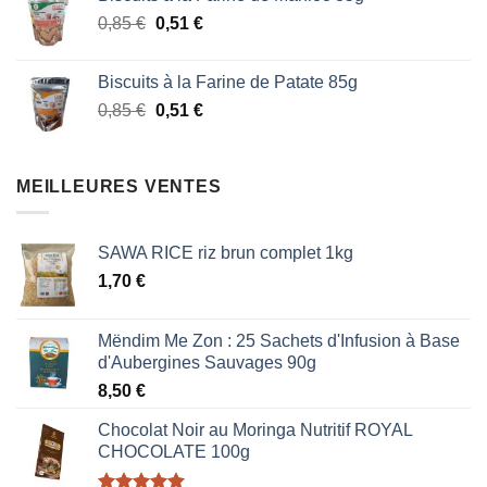
initial
actuel
Le
Le
0,85
€
était :
0,51
€
est :
prix
prix
1,87 €.
1,53 €.
initial
actuel
Biscuits à la Farine de Patate 85g
était :
est :
Le
Le
0,85
€
0,51
€
0,85 €.
0,51 €.
prix
prix
initial
actuel
était :
est :
MEILLEURES VENTES
0,85 €.
0,51 €.
SAWA RICE riz brun complet 1kg
1,70
€
Mëndim Me Zon : 25 Sachets d'Infusion à Base
d'Aubergines Sauvages 90g
8,50
€
Chocolat Noir au Moringa Nutritif ROYAL
CHOCOLATE 100g