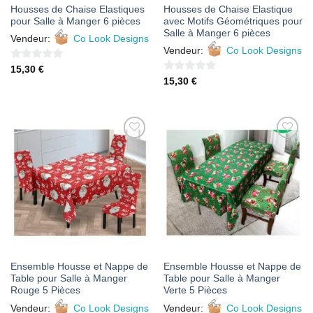
Housses de Chaise Elastiques
Housses de Chaise Elastique
pour Salle à Manger 6 pièces
avec Motifs Géométriques pour
Salle à Manger 6 pièces
Vendeur:
Co Look Designs
Vendeur:
Co Look Designs
0
15,30
€
0
15,30
€
sur
sur
5
5
AJOUTER
AJOUTER
À MES
À MES
FAVORIS
FAVORIS
Ensemble Housse et Nappe de
Ensemble Housse et Nappe de
Table pour Salle à Manger
Table pour Salle à Manger
Rouge 5 Pièces
Verte 5 Pièces
Vendeur:
Co Look Designs
Vendeur:
Co Look Designs