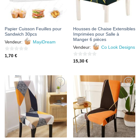
Papier Cuisson Feuilles pour
Housses de Chaise Extensibles
Sandwich 30pcs
Imprimées pour Salle à
Manger 6 pièces
Vendeur:
MayiDream
Vendeur:
Co Look Designs
0
1,70
€
0
15,30
€
sur
sur
5
5
AJOUTER
AJOUTER
À MES
À MES
FAVORIS
FAVORIS