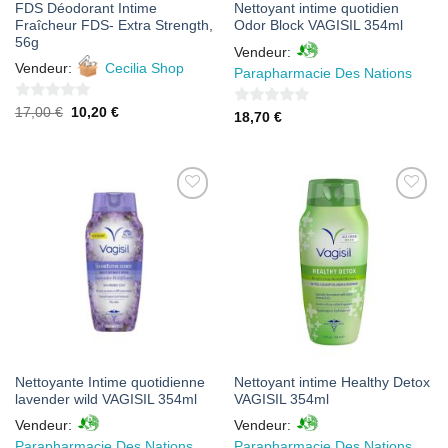
FDS Déodorant Intime
Nettoyant intime quotidien
Fraîcheur FDS- Extra Strength,
Odor Block VAGISIL 354ml
56g
Vendeur:
Vendeur:
Cecilia Shop
Parapharmacie Des Nations
0
Le
Le
17,00
€
10,20
€
0
18,70
€
prix
prix
sur
sur
initial
actuel
était :
est :
5
5
17,00 €.
10,20 €.
AJOUTER
AJOUTER
À MES
À MES
FAVORIS
FAVORIS
Nettoyante Intime quotidienne
Nettoyant intime Healthy Detox
lavender wild VAGISIL 354ml
VAGISIL 354ml
Vendeur:
Vendeur:
Parapharmacie Des Nations
Parapharmacie Des Nations