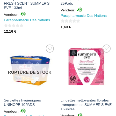
FRESH SCENT SUMMER’S
25Pads
EVE 133ml
Vendeur:
Vendeur:
Parapharmacie Des Nations
Parapharmacie Des Nations
0
1,40
€
0
12,16
€
sur
sur
5
5
AJOUTER
AJOUTER
À MES
À MES
FAVORIS
FAVORIS
RUPTURE DE STOCK
Serviettes hygiéniques
Lingettes nettoyantes florales
UNIHOPE 10PADS
transparentes SUMMER’S EVE
16unités
Vendeur:
Vendeur: