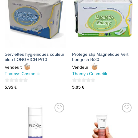
AJOUTER
AJOUTER
À MES
À MES
FAVORIS
FAVORIS
Serviettes hygiéniques couleur
Protège slip Magnétique Vert
bleu LONGRICH P/10
Longrich B/30
Vendeur:
Vendeur:
Thamys Cosmetik
Thamys Cosmetik
0
0
5,95
€
5,95
€
sur
sur
5
5
AJOUTER
AJOUTER
À MES
À MES
FAVORIS
FAVORIS