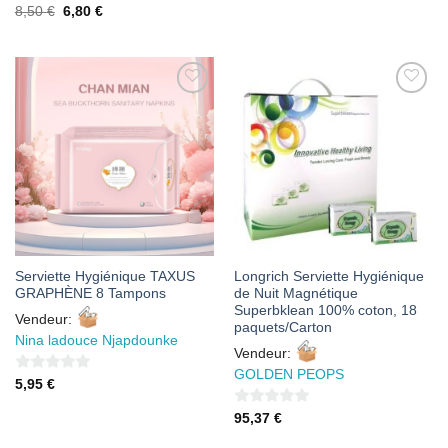
0
sur
Le
Le
8,50
€
6,80
€
prix
prix
sur
5
initial
actuel
était :
est :
5
8,50 €.
6,80 €.
AJOUTER
AJOUTER
À MES
À MES
FAVORIS
FAVORIS
Serviette Hygiénique TAXUS
Longrich Serviette Hygiénique
GRAPHÈNE 8 Tampons
de Nuit Magnétique
Superbklean 100% coton, 18
Vendeur:
paquets/Carton
Nina ladouce Njapdounke
Vendeur:
GOLDEN PEOPS
0
5,95
€
sur
0
95,37
€
5
sur