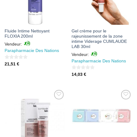
Fluide Intime Nettoyant
Gel crème pour le
FLOXIA 200ml
rajeunissement de la zone
intime Viderage CUMLAUDE
Vendeur:
LAB 30ml
Parapharmacie Des Nations
Vendeur:
Parapharmacie Des Nations
0
21,51
€
sur
0
14,03
€
5
sur
5
AJOUTER
AJOUTER
À MES
À MES
FAVORIS
FAVORIS