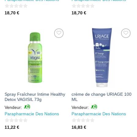
0
0
18,70
€
18,70
€
sur
sur
5
5
AJOUTER
AJOUTER
À MES
À MES
FAVORIS
FAVORIS
Spray Fraîcheur Intime Healthy
crème de change URIAGE 100
Detox VAGISIL 73g
ML
Vendeur:
Vendeur:
Parapharmacie Des Nations
Parapharmacie Des Nations
0
0
11,22
€
16,83
€
sur
sur