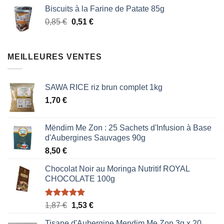
initial
actuel
Biscuits à la Farine de Patate 85g
était :
est :
Le
Le
0,85
€
0,51
€
0,85 €.
0,51 €.
prix
prix
initial
actuel
était :
est :
MEILLEURES VENTES
0,85 €.
0,51 €.
SAWA RICE riz brun complet 1kg
1,70
€
Mëndim Me Zon : 25 Sachets d'Infusion à Base
d'Aubergines Sauvages 90g
8,50
€
Chocolat Noir au Moringa Nutritif ROYAL
CHOCOLATE 100g
Note
5.00
Le
Le
1,87
€
1,53
€
sur 5
prix
prix
Tisane d'Aubergine Mendim Me Zon 3g x 20