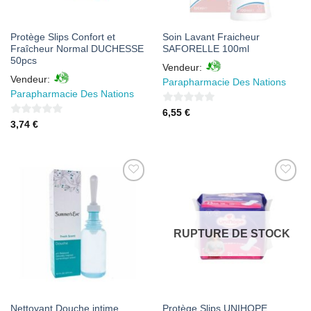
Protège Slips Confort et
Soin Lavant Fraicheur
Fraîcheur Normal DUCHESSE
SAFORELLE 100ml
50pcs
Vendeur:
Vendeur:
Parapharmacie Des Nations
Parapharmacie Des Nations
0
6,55
€
0
3,74
€
sur
sur
5
5
AJOUTER
AJOUTER
À MES
À MES
FAVORIS
FAVORIS
RUPTURE DE STOCK
Nettoyant Douche intime
Protège Slips UNIHOPE