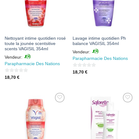
Nettoyant intime quotidien rosé
Lavage intime quotidien Ph
toute la jounée scentsitive
balance VAGISIL 354ml
scents VAGISIL 354ml
Vendeur:
Vendeur:
Parapharmacie Des Nations
Parapharmacie Des Nations
0
18,70
€
0
18,70
€
sur
sur
5
5
AJOUTER
AJOUTER
À MES
À MES
FAVORIS
FAVORIS