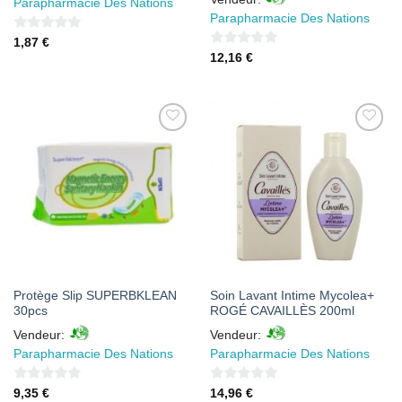
Parapharmacie Des Nations
Parapharmacie Des Nations
0
1,87
€
0
12,16
€
sur
sur
5
5
AJOUTER
AJOUTER
À MES
À MES
FAVORIS
FAVORIS
Protège Slip SUPERBKLEAN
Soin Lavant Intime Mycolea+
30pcs
ROGÉ CAVAILLÈS 200ml
Vendeur:
Vendeur:
Parapharmacie Des Nations
Parapharmacie Des Nations
0
0
9,35
€
14,96
€