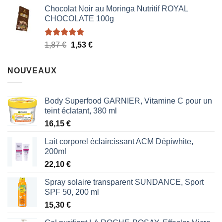
Chocolat Noir au Moringa Nutritif ROYAL
CHOCOLATE 100g
Note
5.00
Le
Le
1,87
€
1,53
€
sur 5
prix
prix
initial
actuel
NOUVEAUX
était :
est :
1,87 €.
1,53 €.
Body Superfood GARNIER, Vitamine C pour un
teint éclatant, 380 ml
16,15
€
Lait corporel éclaircissant ACM Dépiwhite,
200ml
22,10
€
Spray solaire transparent SUNDANCE, Sport
SPF 50, 200 ml
15,30
€