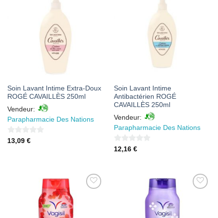
AJOUTER
AJOUTER
À MES
À MES
FAVORIS
FAVORIS
Soin Lavant Intime Extra-Doux
Soin Lavant Intime
ROGÉ CAVAILLÈS 250ml
Antibactérien ROGÉ
CAVAILLÈS 250ml
Vendeur:
Vendeur:
Parapharmacie Des Nations
Parapharmacie Des Nations
0
13,09
€
0
12,16
€
sur
sur
5
5
AJOUTER
AJOUTER
À MES
À MES
FAVORIS
FAVORIS