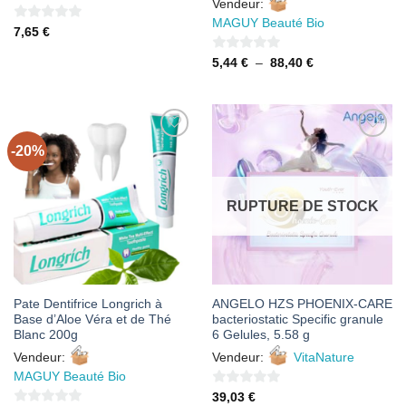
Vendeur:
MAGUY Beauté Bio
0
7,65
€
sur
0
Plage
5,44
€
–
88,40
€
5
de
sur
prix :
5,44 €
5
à
88,40 €
-20%
AJOUTER
AJOUTER
À MES
À MES
FAVORIS
FAVORIS
RUPTURE DE STOCK
Pate Dentifrice Longrich à
ANGELO HZS PHOENIX-CARE
Base d’Aloe Véra et de Thé
bacteriostatic Specific granule
Blanc 200g
6 Gelules, 5.58 g
Vendeur:
Vendeur:
VitaNature
MAGUY Beauté Bio
0
39,03
€