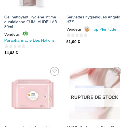
Gel nettoyant Hygiène intime
Serviettes hygiéniques Angelo
quotidienne CUMLAUDE LAB
HZS
30ml
Vendeur:
Top Plénitude
Vendeur:
Parapharmacie Des Nations
0
51,00
€
sur
0
14,03
€
5
sur
5
AJOUTER
AJOUTER
À MES
À MES
FAVORIS
FAVORIS
RUPTURE DE STOCK