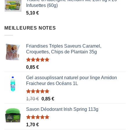
initial
actuel
Infusettes (60g)
était :
est :
5,10
€
1,87 €.
1,53 €.
MEILLEURES NOTES
Friandises Triples Saveurs Caramel,
Croquettes, Chips de Plantain 35g
Note
5.00
0,85
€
sur 5
Gel assouplissant naturel pour linge Amidon
Fraicheur des Océans 1L
Note
5.00
Le
Le
1,70
€
0,85
€
sur 5
prix
prix
Savon Déodorant Irish Spring 113g
initial
actuel
était :
est :
1,70 €.
0,85 €.
Note
5.00
1,70
€
sur 5