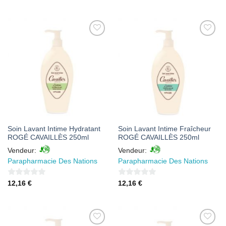
sur
sur
5
5
AJOUTER
AJOUTER
À MES
À MES
FAVORIS
FAVORIS
Soin Lavant Intime Hydratant
Soin Lavant Intime Fraîcheur
ROGÉ CAVAILLÈS 250ml
ROGÉ CAVAILLÈS 250ml
Vendeur:
Vendeur:
Parapharmacie Des Nations
Parapharmacie Des Nations
0
0
12,16
€
12,16
€
sur
sur
5
5