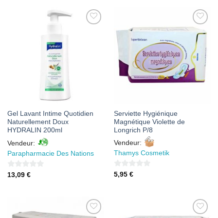
5
5
AJOUTER
AJOUTER
À MES
À MES
FAVORIS
FAVORIS
Gel Lavant Intime Quotidien
Serviette Hygiénique
Naturellement Doux
Magnétique Violette de
HYDRALIN 200ml
Longrich P/8
Vendeur:
Vendeur:
Thamys Cosmetik
Parapharmacie Des Nations
0
0
5,95
€
13,09
€
sur
sur
5
5