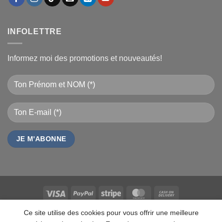
INFOLETTRE
Informez moi des promotions et nouveautés!
Visa
PayPal
Stripe
MasterCard
Cash
On
QUI SOMMES NOUS
CONTACT
FAQ
CAREERS
MARQUES
Ce site utilise des cookies pour vous offrir une meilleure
Delivery
LES MARQUES
TESTZ
EN PROMO
DOCUMENTS
VENDEURS