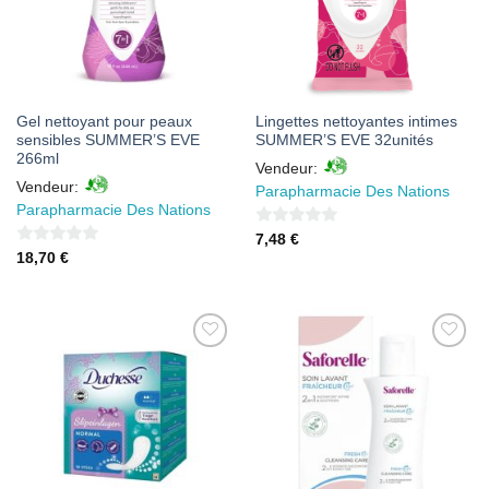
Gel nettoyant pour peaux
Lingettes nettoyantes intimes
sensibles SUMMER’S EVE
SUMMER’S EVE 32unités
266ml
Vendeur:
Vendeur:
Parapharmacie Des Nations
Parapharmacie Des Nations
0
7,48
€
0
18,70
€
sur
sur
5
5
AJOUTER
AJOUTER
À MES
À MES
FAVORIS
FAVORIS