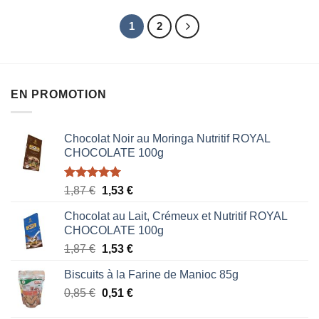
5
1
2
EN PROMOTION
Chocolat Noir au Moringa Nutritif ROYAL
CHOCOLATE 100g
Note
5.00
Le
Le
1,87
€
1,53
€
sur 5
prix
prix
Chocolat au Lait, Crémeux et Nutritif ROYAL
initial
actuel
CHOCOLATE 100g
était :
est :
Le
Le
1,87
€
1,53
€
1,87 €.
1,53 €.
prix
prix
Biscuits à la Farine de Manioc 85g
initial
actuel
Le
Le
0,85
€
était :
0,51
€
est :
prix
prix
1,87 €.
1,53 €.