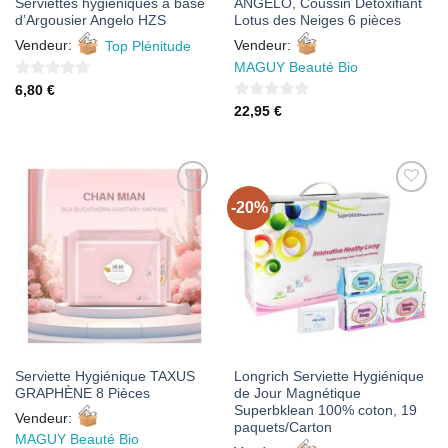
Serviettes hygiéniques à base
ANGELO, Coussin Détoxifiant
d’Argousier Angelo HZS
Lotus des Neiges 6 pièces
Vendeur:
Top Plénitude
Vendeur:
MAGUY Beauté Bio
0
6,80
€
sur
0
22,95
€
5
sur
5
-20%
AJOUTER
AJOUTER
À MES
À MES
FAVORIS
FAVORIS
Serviette Hygiénique TAXUS
Longrich Serviette Hygiénique
GRAPHÈNE 8 Pièces
de Jour Magnétique
Superbklean 100% coton, 19
Vendeur:
paquets/Carton
MAGUY Beauté Bio