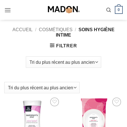
Passer
0
au
contenu
ACCUEIL
/
COSMÉTIQUES
/
SOINS HYGIÈNE
INTIME
FILTRER
AJOUTER
AJOUTER
À MES
À MES
FAVORIS
FAVORIS