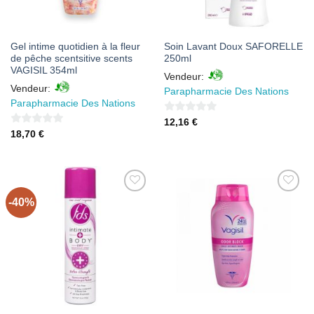
Gel intime quotidien à la fleur
Soin Lavant Doux SAFORELLE
de pêche scentsitive scents
250ml
VAGISIL 354ml
Vendeur:
Vendeur:
Parapharmacie Des Nations
Parapharmacie Des Nations
0
12,16
€
0
18,70
€
sur
sur
5
5
-40%
AJOUTER
AJOUTER
À MES
À MES
FAVORIS
FAVORIS