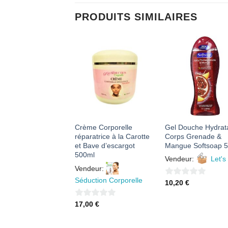
PRODUITS SIMILAIRES
AJOUTER
AJOUTER
AJOUTE
À MES
À MES
À MES
FAVORIS
FAVORIS
FAVORI
e Naturelle de
Crème Corporelle
Gel Douche Hydrat
or Noire de
réparatrice à la Carotte
Corps Grenade &
ïque 118ml
et Bave d’escargot
Mangue Softsoap 
500ml
eur:
Vendeur:
Let's
Vendeur:
lia Shop
Séduction Corporelle
0
10,20
€
sur
50
€
0
17,00
€
5
sur
5