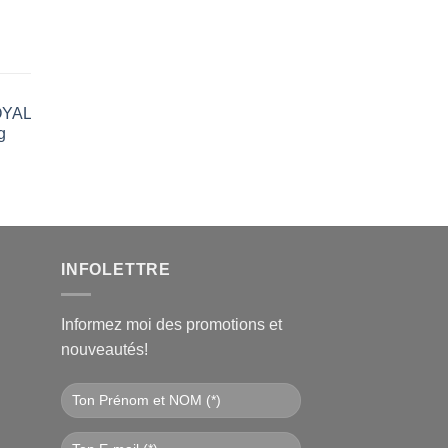
€.
ROYAL
g
l
€.
INFOLETTRE
Informez moi des promotions et
nouveautés!