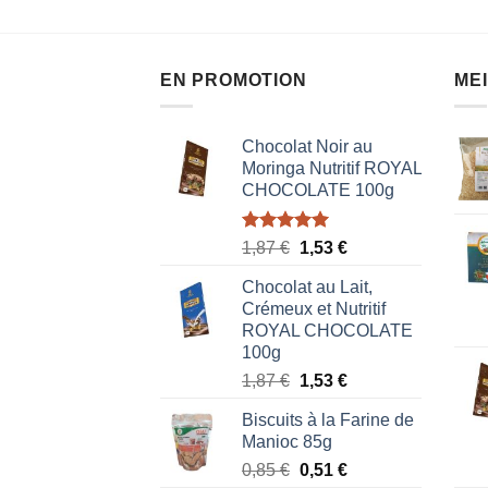
EN PROMOTION
ME
Chocolat Noir au
Moringa Nutritif ROYAL
CHOCOLATE 100g
Note
5.00
Le
Le
1,87
€
1,53
€
sur 5
prix
prix
Chocolat au Lait,
initial
actuel
Crémeux et Nutritif
était :
est :
ROYAL CHOCOLATE
1,87 €.
1,53 €.
100g
Le
Le
1,87
€
1,53
€
prix
prix
Biscuits à la Farine de
initial
actuel
Manioc 85g
était :
est :
Le
Le
0,85
€
0,51
€
1,87 €.
1,53 €.