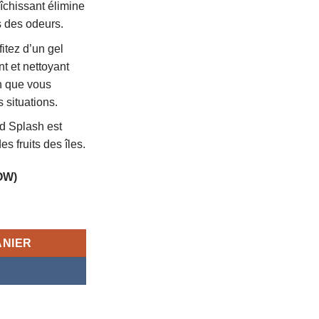
îchissant élimine
s des odeurs.
itez d’un gel
t et nettoyant
in que vous
s situations.
d Splash est
es fruits des îles.
OW)
ur peaux sensibles SUMMER'S EVE 266ml
ANIER