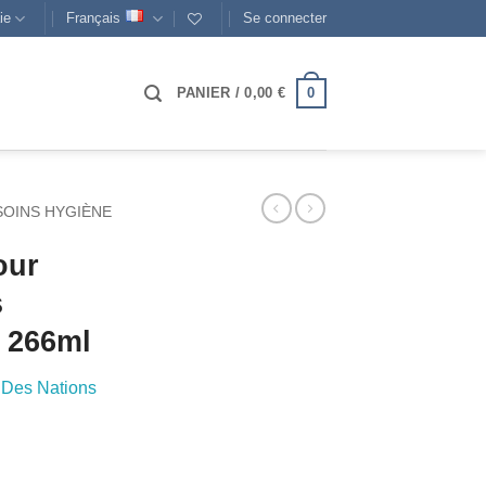
ie
Français
Se connecter
0
PANIER /
0,00
€
SOINS HYGIÈNE
our
s
 266ml
 Des Nations