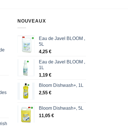
NOUVEAUX
Eau de Javel BLOOM ,
5L
 de
4,25
€
Eau de Javel BLOOM ,
1L
1,19
€
Bloom Dishwash+, 1L
des
2,55
€
Bloom Dishwash+, 5L
11,05
€
rish
l