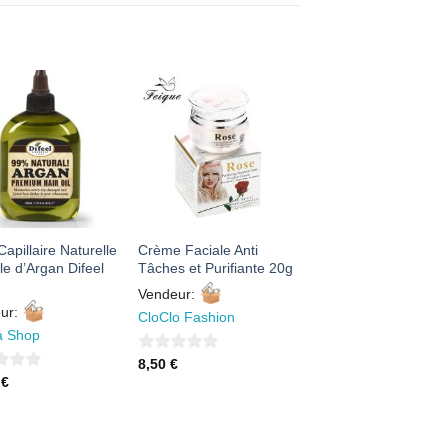
AJOUTER
AJOUTER
À MES
À MES
FAVORIS
FAVORIS
Capillaire Naturelle
Crème Faciale Anti
ile d’Argan Difeel
Tâches et Purifiante 20g
Vendeur:
ur:
CloClo Fashion
ia Shop
0
8,50
€
0
€
sur
5