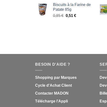
prix
prix
Biscuits à la Farine de
initial
actuel
Patate 85g
était :
est :
Le
Le
0,85
€
0,51
€
0,85 €.
0,51 €.
prix
prix
initial
actuel
était :
est :
0,85 €.
0,51 €.
BESOIN D'AIDE ?
SE
Shopping par Marques
Dev
Cycle d'Achat Client
Deve
Contacter MADON
Bill
Télécharge l'Appli
Esp