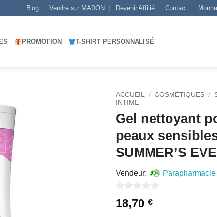
Blog
Vendre sur MADON
Devenir Affilié
Contact
Monna
ES
PROMOTION
T-SHIRT PERSONNALISÉ
ACCUEIL
/
COSMÉTIQUES
/
INTIME
Gel nettoyant p
AJOUTER
À MES
peaux sensible
FAVORIS
SUMMER’S EVE
Vendeur:
Parapharmacie
0
18,70
€
sur