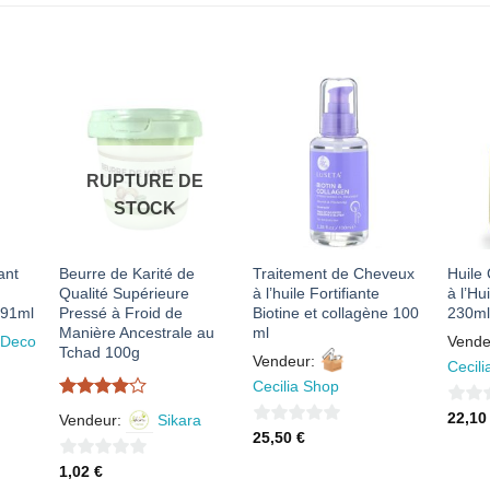
R
AJOUTER
AJOUTER
À MES
À MES
S
FAVORIS
FAVORIS
RUPTURE DE
STOCK
ant
Beurre de Karité de
Traitement de Cheveux
Huile 
Qualité Supérieure
à l’huile Fortifiante
à l’Hu
591ml
Pressé à Froid de
Biotine et collagène 100
230ml
Manière Ancestrale au
ml
 Deco
Vende
Tchad 100g
Vendeur:
Cecil
Cecilia Shop
Note
4
0
22,1
Vendeur:
Sikara
sur 5
0
25,50
€
sur
sur
5
0
1,02
€
5