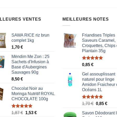
sur
5
ILLEURES VENTES
MEILLEURES NOTES
SAWA RICE riz brun
Friandises Triples
complet 1kg
Saveurs Caramel,
Croquettes, Chips
1,70
€
Plantain 35g
Mëndim Me Zon : 25
Sachets d'Infusion à
Note
5.00
0,85
€
Base d'Aubergines
sur 5
Sauvages 90g
Gel assouplissant
8,50
€
naturel pour linge
Amidon Fraicheur 
Chocolat Noir au
Océans 1L
Moringa Nutritif ROYAL
CHOCOLATE 100g
Note
5.00
Le
Le
1,70
€
0,85
€
sur 5
prix
prix
Note
5.00
Le
Le
1,87
€
1,53
€
Savon Déodorant I
initial
actue
sur 5