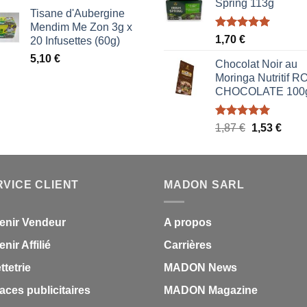
prix
prix
Spring 113g
était :
est :
Tisane d'Aubergine
initial
actuel
1,70 €.
0,85 
Mendim Me Zon 3g x
était :
est :
Note
5.00
1,70
€
20 Infusettes (60g)
1,87 €.
1,53 €.
sur 5
5,10
€
Chocolat Noir au
Moringa Nutritif 
CHOCOLATE 100
Note
5.00
Le
Le
1,87
€
1,53
€
sur 5
prix
prix
initial
actue
était :
est :
RVICE CLIENT
MADON SARL
1,87 €.
1,53 
enir Vendeur
A propos
nir Affilié
Carrières
ettetrie
MADON News
aces publicitaires
MADON Magazine