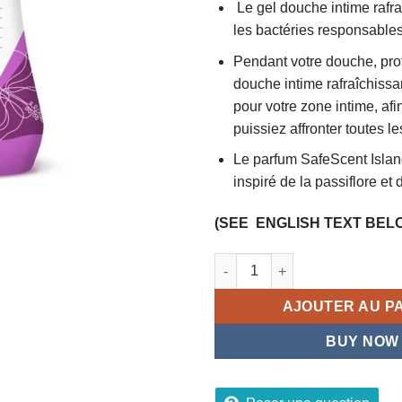
Le gel douche intime rafra
5
les bactéries responsable
Pendant votre douche, prof
douche intime rafraîchissan
pour votre zone intime, af
puissiez affronter toutes le
Le parfum SafeScent Islan
inspiré de la passiflore et d
(SEE ENGLISH TEXT BEL
quantité de Gel nettoyant po
AJOUTER AU P
BUY NOW