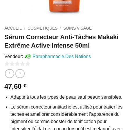
ACCUEIL
/
COSMÉTIQUES
/
SOINS VISAGE
Sérum Correcteur Anti-Tâches Makaki
Extrême Active Intense 50ml
Vendeur:
Parapharmacie Des Nations
0
sur
47,60
€
5
Adapté à tous les types de peau sauf peaux sensibles.
Le sérum correcteur antitache est utilisé pour traiter les
taches et améliorer considérablement l’apparence du
pigment ou comme booster de tonification pour
intensifier l’éclat de la peau lorsqu’il est mélangé avec