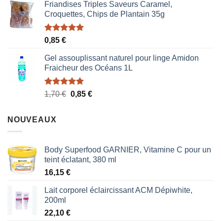
Friandises Triples Saveurs Caramel,
Croquettes, Chips de Plantain 35g
Note
5.00
0,85
€
sur 5
Gel assouplissant naturel pour linge Amidon
Fraicheur des Océans 1L
Note
5.00
Le
Le
1,70
€
0,85
€
sur 5
prix
prix
initial
actuel
NOUVEAUX
était :
est :
1,70 €.
0,85 €.
Body Superfood GARNIER, Vitamine C pour un
teint éclatant, 380 ml
16,15
€
Lait corporel éclaircissant ACM Dépiwhite,
200ml
22,10
€