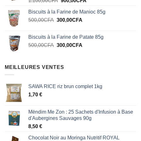
Le
Le
1.100,00
CFA
900,00
CFA
1.100,00CFA.
900,00CFA.
prix
prix
Biscuits à la Farine de Manioc 85g
initial
actuel
Le
Le
500,00
CFA
300,00
était :
CFA
est :
prix
prix
1.100,00CFA.
900,00CFA.
initial
actuel
Biscuits à la Farine de Patate 85g
était :
est :
Le
Le
500,00
CFA
300,00
CFA
500,00CFA.
300,00CFA.
prix
prix
initial
actuel
était :
est :
MEILLEURES VENTES
500,00CFA.
300,00CFA.
SAWA RICE riz brun complet 1kg
1,70
€
Mëndim Me Zon : 25 Sachets d'Infusion à Base
d'Aubergines Sauvages 90g
8,50
€
Chocolat Noir au Moringa Nutritif ROYAL