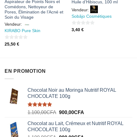
Aspirateur de Points Noirs et
Huile d’Hibiscus, 100 ml
Comédons, Nettoyeur de
Vendeur:
Pores, Élimination de l’Acné et
Sobâjo Cosmétiques
Soin du Visage
Vendeur:
0
3,40
€
KIRABO Pure Skin
sur
5
0
25,50
€
sur
5
EN PROMOTION
Chocolat Noir au Moringa Nutritif ROYAL
CHOCOLATE 100g
Note
5.00
Le
Le
1.100,00
CFA
900,00
CFA
sur 5
prix
prix
Chocolat au Lait, Crémeux et Nutritif ROYAL
initial
actuel
CHOCOLATE 100g
était :
est :