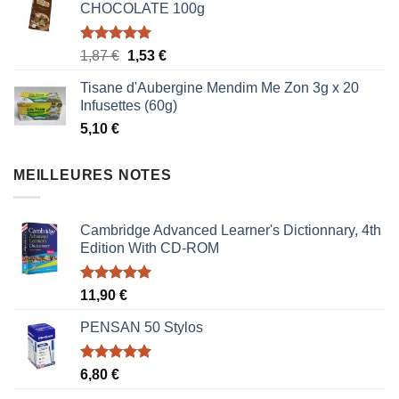
CHOCOLATE 100g
Note
5.00
Le
Le
1,87
€
1,53
€
sur 5
prix
prix
Tisane d'Aubergine Mendim Me Zon 3g x 20
initial
actuel
Infusettes (60g)
était :
est :
5,10
€
1,87 €.
1,53 €.
MEILLEURES NOTES
Cambridge Advanced Learner's Dictionnary, 4th
Edition With CD-ROM
Note
5.00
11,90
€
sur 5
PENSAN 50 Stylos
Note
5.00
6,80
€
sur 5