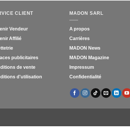
initial
actue
était :
est :
RVICE CLIENT
MADON SARL
1,87 €.
1,53 
enir Vendeur
A propos
nir Affilié
Carrières
ettetrie
MADON News
aces publicitaires
MADON Magazine
ditions de vente
Impressum
itions d'utilisation
Confidentialité
S
MARQUES
LES MARQUES
TESTZ
EN PROMO
DOCUMENTS
VEN