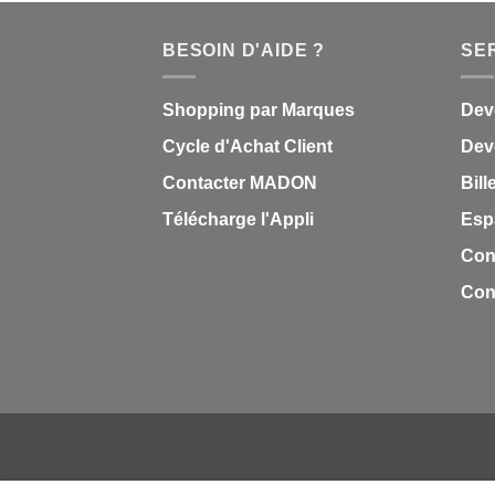
BESOIN D'AIDE ?
SE
Shopping par Marques
Dev
Cycle d'Achat Client
Deve
Contacter MADON
Bill
Télécharge l'Appli
Esp
Con
Cond
QUI SOMMES NOUS
CONTACT
FAQ
CAREER