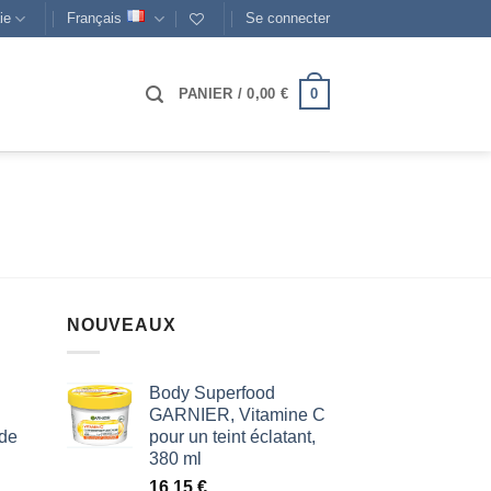
ie
Français
Se connecter
0
PANIER /
0,00
€
NOUVEAUX
Body Superfood
GARNIER, Vitamine C
 de
pour un teint éclatant,
380 ml
16,15
€