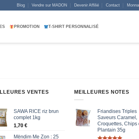
Blog
Vendre sur MADON
Devenir Affilié
Contact
Monna
ES
PROMOTION
T-SHIRT PERSONNALISÉ
ILLEURES VENTES
MEILLEURES NOTES
SAWA RICE riz brun
Friandises Triples
complet 1kg
Saveurs Caramel,
Croquettes, Chips
1,70
€
Plantain 35g
Mëndim Me Zon : 25