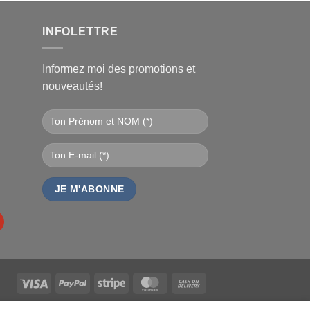
l
€.
INFOLETTRE
Informez moi des promotions et
nouveautés!
Visa
PayPal
Stripe
MasterCard
Cash
On
DEURS
ANALYTICS
MDN-SUITE-VENDEURS