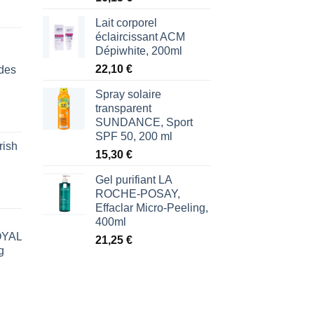
Lait corporel
éclaircissant ACM
Dépiwhite, 200ml
22,10
€
des
Spray solaire
transparent
SUNDANCE, Sport
SPF 50, 200 ml
rish
l
15,30
€
€.
Gel purifiant LA
ROCHE-POSAY,
Effaclar Micro-Peeling,
400ml
ROYAL
21,25
€
g