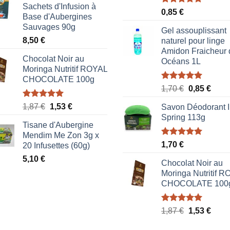
Sachets d'Infusion à
Note
5.00
0,85
€
Base d'Aubergines
sur 5
Sauvages 90g
Gel assouplissant
8,50
€
naturel pour linge
Amidon Fraicheur 
Chocolat Noir au
Océans 1L
Moringa Nutritif ROYAL
CHOCOLATE 100g
Note
5.00
Le
Le
1,70
€
0,85
€
sur 5
prix
prix
Note
5.00
Le
Le
1,87
€
1,53
€
Savon Déodorant I
initial
actue
sur 5
prix
prix
Spring 113g
était :
est :
Tisane d'Aubergine
initial
actuel
1,70 €.
0,85 
Mendim Me Zon 3g x
était :
est :
Note
5.00
1,70
€
20 Infusettes (60g)
1,87 €.
1,53 €.
sur 5
5,10
€
Chocolat Noir au
Moringa Nutritif 
CHOCOLATE 100
Note
5.00
Le
Le
1,87
€
1,53
€
sur 5
prix
prix