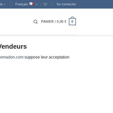
ie
Français
Se connecter
0
PANIER /
0,00
€
 Vendeurs
hemadon.com
suppose leur acceptation