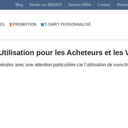
Blog
Vendre sur MADON
Devenir Affilié
Contact
Monna
ES
PROMOTION
T-SHIRT PERSONNALISÉ
tilisation pour les Acheteurs et les
érales avec une attention particulière car l’
utilisation de
www.t