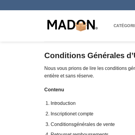
Passer
au
contenu
CATÉGORI
Conditions Générales d’U
Nous vous prions de lire les conditions gén
entière et sans réserve.
Contenu
Introduction
Inscriptionet compte
Conditionsgénérales de vente
Retourset remboursements