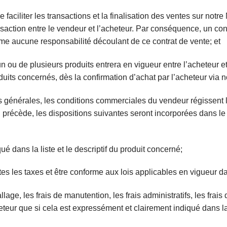
e faciliter les transactions et la finalisation des ventes sur not
nsaction entre le vendeur et l’acheteur. Par conséquence, un co
me aucune responsabilité découlant de ce
contrat de vente; et
’un ou de plusieurs produits entrera en vigueur entre
l’achet
eur e
uits concernés, dès la confirmation d’achat par l’acheteur via n
 générales, les conditions commerciales du vendeur régissent le
 précède, les dispositions suivantes seront incorporées dans le 
iqué dans la liste et le descriptif du produit concerné;
toutes les taxes et être conforme aux lois applicables en vigueur d
allage, les frais de manutention, les frais administratifs, les frai
teur que si cela est expressément et clairement indiqué dans la l