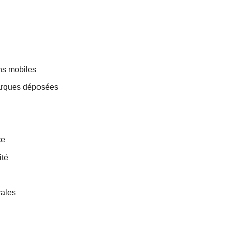
ons mobiles
marques déposées
ce
ité
rales