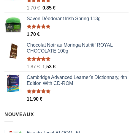
Note
5.00
Le
Le
1,70
€
0,85
€
sur 5
prix
prix
Savon Déodorant Irish Spring 113g
initial
actuel
était :
est :
1,70 €.
0,85 €.
Note
5.00
1,70
€
sur 5
Chocolat Noir au Moringa Nutritif ROYAL
CHOCOLATE 100g
Note
5.00
Le
Le
1,87
€
1,53
€
sur 5
prix
prix
Cambridge Advanced Learner's Dictionnary, 4th
initial
actuel
Edition With CD-ROM
était :
est :
1,87 €.
1,53 €.
Note
5.00
11,90
€
sur 5
NOUVEAUX
Eau de Javel BLOOM , 5L