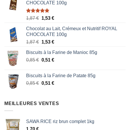
CHOCOLATE 100g
Note
5.00
Le
Le
1,87
€
1,53
€
sur 5
prix
prix
Chocolat au Lait, Crémeux et Nutritif ROYAL
initial
actuel
CHOCOLATE 100g
était :
est :
Le
Le
1,87
€
1,53
€
1,87 €.
1,53 €.
prix
prix
Biscuits à la Farine de Manioc 85g
initial
actuel
Le
Le
0,85
€
était :
0,51
€
est :
prix
prix
1,87 €.
1,53 €.
initial
actuel
Biscuits à la Farine de Patate 85g
était :
est :
Le
Le
0,85
€
0,51
€
0,85 €.
0,51 €.
prix
prix
initial
actuel
était :
est :
MEILLEURES VENTES
0,85 €.
0,51 €.
SAWA RICE riz brun complet 1kg
1,70
€