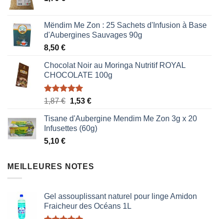
Mëndim Me Zon : 25 Sachets d'Infusion à Base
d'Aubergines Sauvages 90g
8,50
€
Chocolat Noir au Moringa Nutritif ROYAL
CHOCOLATE 100g
Note
5.00
Le
Le
1,87
€
1,53
€
sur 5
prix
prix
Tisane d'Aubergine Mendim Me Zon 3g x 20
initial
actuel
Infusettes (60g)
était :
est :
5,10
€
1,87 €.
1,53 €.
MEILLEURES NOTES
Gel assouplissant naturel pour linge Amidon
Fraicheur des Océans 1L