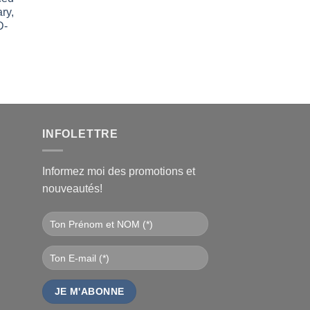
l
ry,
D-
€.
INFOLETTRE
Informez moi des promotions et
nouveautés!