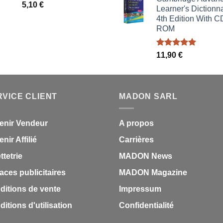
initial
actue
5,10
€
Learner's Dictionna
était :
est :
4th Edition With C
1,87 €.
1,53 
ROM
Note
5.00
11,90
€
sur 5
RVICE CLIENT
MADON SARL
enir Vendeur
A propos
nir Affilié
Carrières
ettetrie
MADON News
aces publicitaires
MADON Magazine
ditions de vente
Impressum
itions d'utilisation
Confidentialité