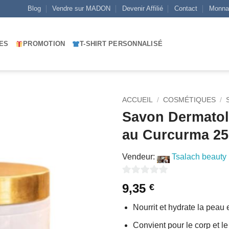
Blog
Vendre sur MADON
Devenir Affilié
Contact
Monna
ES
PROMOTION
T-SHIRT PERSONNALISÉ
ACCUEIL
/
COSMÉTIQUES
/
Savon Dermato
AJOUTER
au Curcurma 2
À MES
FAVORIS
Vendeur:
Tsalach beauty
0
9,35
€
sur
Nourrit et hydrate la peau
5
Convient pour le corp et l