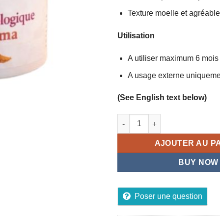
Texture moelle et agréable
Utilisation
A utiliser maximum 6 mois
A usage externe uniqueme
(See English text below)
quantité de Savon Dermatolog
AJOUTER AU P
BUY NOW
Poser une question