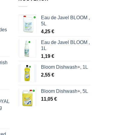
Eau de Javel BLOOM ,
5L
des
4,25
€
Eau de Javel BLOOM ,
1L
1,19
€
rish
l
Bloom Dishwash+, 1L
2,55
€
€.
Bloom Dishwash+, 5L
11,05
€
ROYAL
g
ced