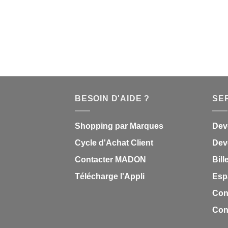
prix
prix
initial
actuel
était :
est :
$0,95.
$0,57.
BESOIN D'AIDE ?
SE
Shopping par Marques
Dev
Cycle d'Achat Client
Deve
Contacter MADON
Bill
Télécharge l'Appli
Esp
Con
Cond