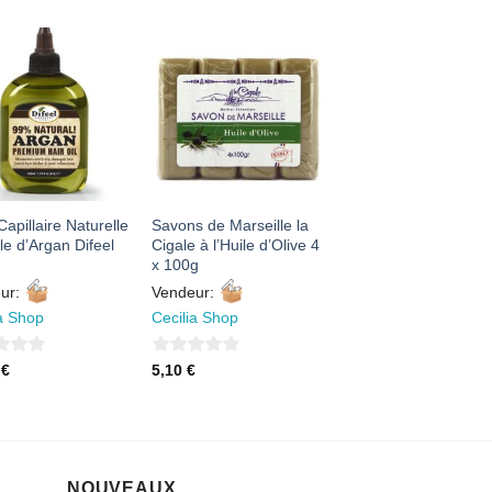
AJOUTER
AJOUTER
À MES
À MES
FAVORIS
FAVORIS
Capillaire Naturelle
Savons de Marseille la
ile d’Argan Difeel
Cigale à l’Huile d’Olive 4
x 100g
ur:
Vendeur:
ia Shop
Cecilia Shop
0
0
€
5,10
€
sur
5
NOUVEAUX