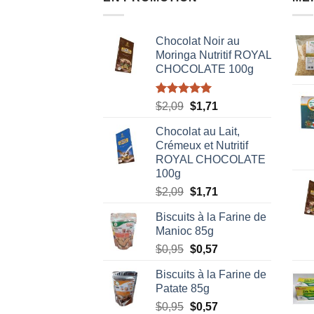
Chocolat Noir au
Moringa Nutritif ROYAL
CHOCOLATE 100g
Note
5.00
Le
Le
$
2,09
$
1,71
sur 5
prix
prix
Chocolat au Lait,
initial
actuel
Crémeux et Nutritif
était :
est :
ROYAL CHOCOLATE
$2,09.
$1,71.
100g
Le
Le
$
2,09
$
1,71
prix
prix
Biscuits à la Farine de
initial
actuel
Manioc 85g
était :
est :
Le
Le
$
0,95
$
0,57
$2,09.
$1,71.
prix
prix
Biscuits à la Farine de
initial
actuel
Patate 85g
était :
est :
Le
Le
$
0,95
$
0,57
$0,95.
$0,57.