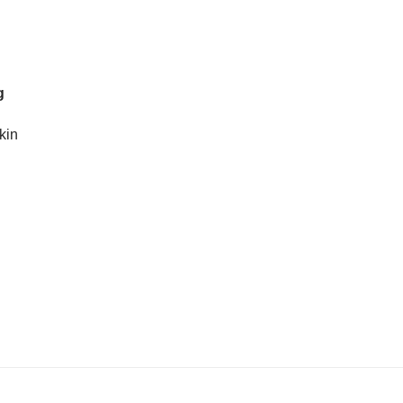
g
kin