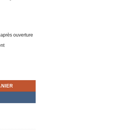
 après ouverture
nt
ique au Curcurma 250g
ANIER