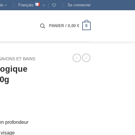
ie
Français
Se connecter
0
PANIER /
0,00
€
SAVONS ET BAINS
logique
50g
 en profondeur
e visage