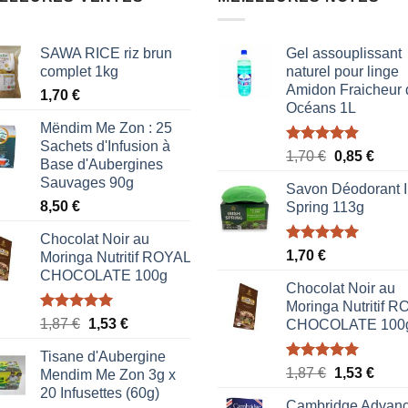
SAWA RICE riz brun
Gel assouplissant
complet 1kg
naturel pour linge
Amidon Fraicheur 
1,70
€
Océans 1L
Mëndim Me Zon : 25
Sachets d'Infusion à
Note
5.00
Le
Le
1,70
€
0,85
€
Base d'Aubergines
sur 5
prix
prix
Sauvages 90g
Savon Déodorant I
initial
actue
8,50
€
Spring 113g
était :
est :
1,70 €.
0,85 
Chocolat Noir au
Note
5.00
1,70
€
Moringa Nutritif ROYAL
sur 5
CHOCOLATE 100g
Chocolat Noir au
Moringa Nutritif 
Note
5.00
Le
Le
1,87
€
1,53
€
CHOCOLATE 100
sur 5
prix
prix
Tisane d'Aubergine
initial
actuel
Note
5.00
Le
Le
1,87
€
1,53
€
Mendim Me Zon 3g x
était :
est :
sur 5
prix
prix
20 Infusettes (60g)
1,87 €.
1,53 €.
Cambridge Advan