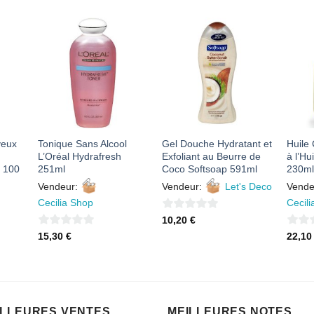
R
AJOUTER
AJOUTER
À MES
À MES
S
FAVORIS
FAVORIS
veux
Tonique Sans Alcool
Gel Douche Hydratant et
Huile 
L’Oréal Hydrafresh
Exfoliant au Beurre de
à l’Hu
e 100
251ml
Coco Softsoap 591ml
230ml
Vendeur:
Vendeur:
Let's Deco
Vende
Cecilia Shop
Cecil
0
10,20
€
0
sur
0
15,30
€
22,1
sur
5
sur
5
5
ILLEURES VENTES
MEILLEURES NOTES