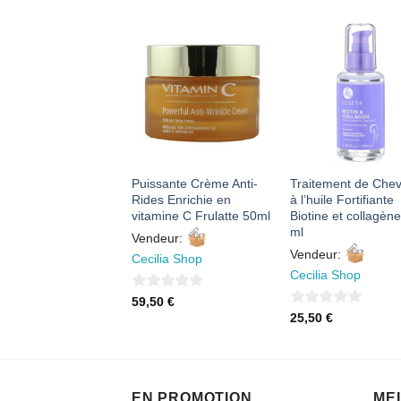
AJOUTER
AJOUTER
AJOUTE
À MES
À MES
À MES
FAVORIS
FAVORIS
FAVORI
oyant intime
Puissante Crème Anti-
Traitement de Che
nsing Wash
Rides Enrichie en
à l’huile Fortifiante
MER’S EVE 444ml
vitamine C Frulatte 50ml
Biotine et collagèn
ml
eur:
Vendeur:
Vendeur:
lia Shop
Cecilia Shop
Cecilia Shop
0
40
€
59,50
€
0
25,50
€
sur
sur
5
5
EN PROMOTION
ME