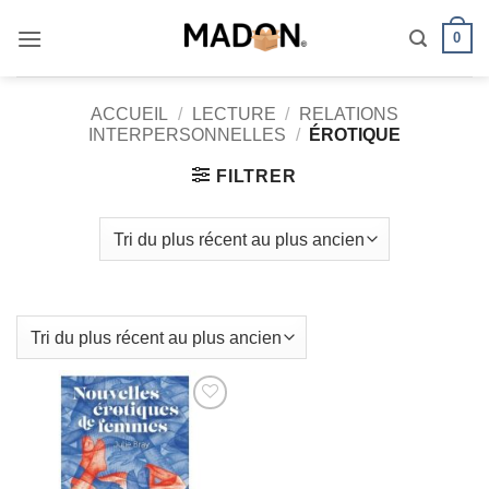
Passer
0
au
contenu
ACCUEIL
/
LECTURE
/
RELATIONS
INTERPERSONNELLES
/
ÉROTIQUE
FILTRER
AJOUTER
À MES
FAVORIS