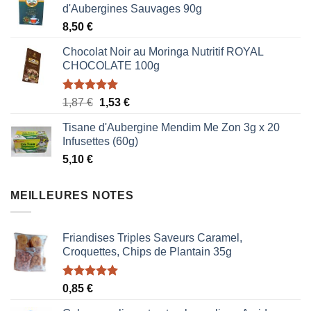
d'Aubergines Sauvages 90g
8,50
€
Chocolat Noir au Moringa Nutritif ROYAL
CHOCOLATE 100g
Note
5.00
Le
Le
1,87
€
1,53
€
sur 5
prix
prix
Tisane d'Aubergine Mendim Me Zon 3g x 20
initial
actuel
Infusettes (60g)
était :
est :
5,10
€
1,87 €.
1,53 €.
MEILLEURES NOTES
Friandises Triples Saveurs Caramel,
Croquettes, Chips de Plantain 35g
Note
5.00
0,85
€
sur 5