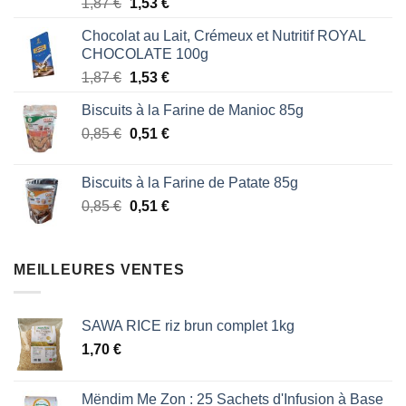
Note
5.00
Le
Le
1,87
€
1,53
€
sur 5
prix
prix
Chocolat au Lait, Crémeux et Nutritif ROYAL
initial
actuel
CHOCOLATE 100g
était :
est :
Le
Le
1,87
€
1,53
€
1,87 €.
1,53 €.
prix
prix
Biscuits à la Farine de Manioc 85g
initial
actuel
Le
Le
0,85
€
était :
0,51
€
est :
prix
prix
1,87 €.
1,53 €.
initial
actuel
Biscuits à la Farine de Patate 85g
était :
est :
Le
Le
0,85
€
0,51
€
0,85 €.
0,51 €.
prix
prix
initial
actuel
était :
est :
MEILLEURES VENTES
0,85 €.
0,51 €.
SAWA RICE riz brun complet 1kg
1,70
€
Mëndim Me Zon : 25 Sachets d'Infusion à Base