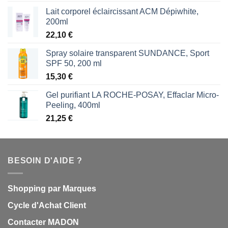
Lait corporel éclaircissant ACM Dépiwhite,
200ml
22,10
€
Spray solaire transparent SUNDANCE, Sport
SPF 50, 200 ml
15,30
€
Gel purifiant LA ROCHE-POSAY, Effaclar Micro-
Peeling, 400ml
21,25
€
BESOIN D'AIDE ?
Shopping par Marques
Cycle d'Achat Client
Contacter MADON