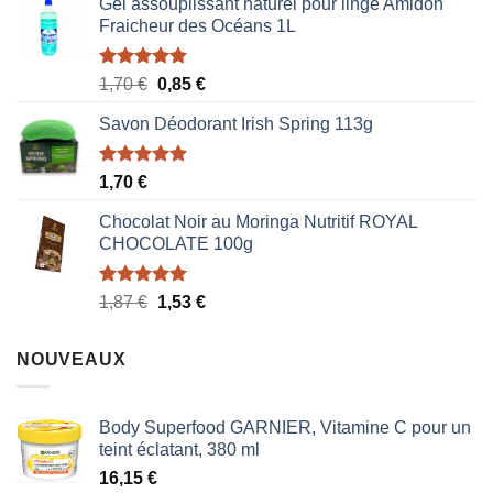
Gel assouplissant naturel pour linge Amidon
Fraicheur des Océans 1L
Note
5.00
Le
Le
1,70
€
0,85
€
sur 5
prix
prix
Savon Déodorant Irish Spring 113g
initial
actuel
était :
est :
1,70 €.
0,85 €.
Note
5.00
1,70
€
sur 5
Chocolat Noir au Moringa Nutritif ROYAL
CHOCOLATE 100g
Note
5.00
Le
Le
1,87
€
1,53
€
sur 5
prix
prix
initial
actuel
NOUVEAUX
était :
est :
1,87 €.
1,53 €.
Body Superfood GARNIER, Vitamine C pour un
teint éclatant, 380 ml
16,15
€