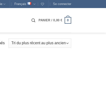
ie
Français
Se connecter
0
PANIER /
0,00
€
Trié
hés
du
plus
récent
au
plus
ancien