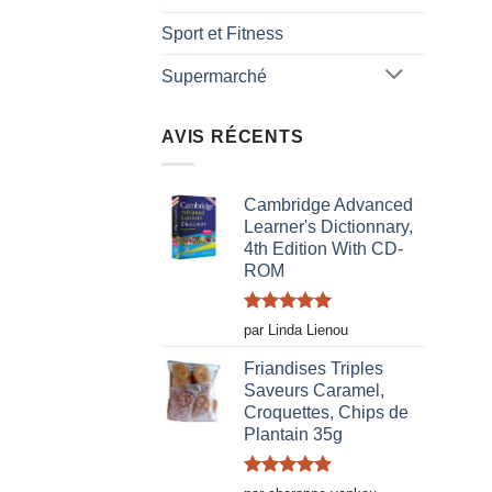
Sport et Fitness
Supermarché
AVIS RÉCENTS
Cambridge Advanced
Learner's Dictionnary,
4th Edition With CD-
ROM
Note
5
sur
par Linda Lienou
5
Friandises Triples
Saveurs Caramel,
Croquettes, Chips de
Plantain 35g
Note
5
sur