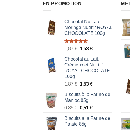
EN PROMOTION
ME
Chocolat Noir au
Moringa Nutritif ROYAL
CHOCOLATE 100g
Note
5.00
Le
Le
1,87
€
1,53
€
sur 5
prix
prix
Chocolat au Lait,
initial
actuel
Crémeux et Nutritif
était :
est :
ROYAL CHOCOLATE
1,87 €.
1,53 €.
100g
Le
Le
1,87
€
1,53
€
prix
prix
Biscuits à la Farine de
initial
actuel
Manioc 85g
était :
est :
Le
Le
0,85
€
0,51
€
1,87 €.
1,53 €.
prix
prix
Biscuits à la Farine de
initial
actuel
Patate 85g
était :
est :