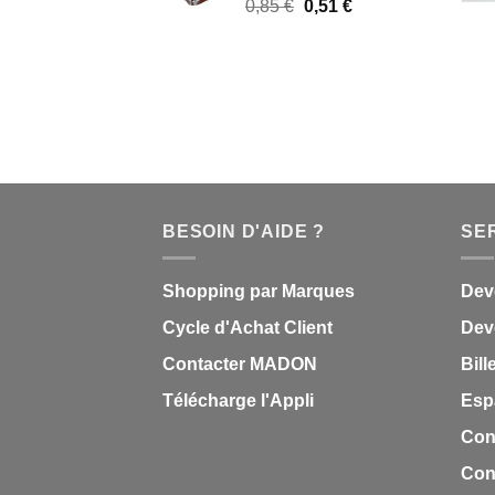
Le
Le
0,85
€
0,51
€
0,85 €.
0,51 €.
prix
prix
initial
actuel
était :
est :
0,85 €.
0,51 €.
BESOIN D'AIDE ?
SE
Shopping par Marques
Dev
Cycle d'Achat Client
Deve
Contacter MADON
Bill
Télécharge l'Appli
Esp
Con
Cond