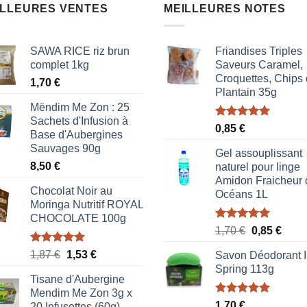
ILLEURES VENTES
MEILLEURES NOTES
SAWA RICE riz brun
Friandises Triples
complet 1kg
Saveurs Caramel,
Croquettes, Chips
1,70
€
Plantain 35g
Mëndim Me Zon : 25
Sachets d'Infusion à
Note
5.00
0,85
€
Base d'Aubergines
sur 5
Sauvages 90g
Gel assouplissant
8,50
€
naturel pour linge
Amidon Fraicheur 
Chocolat Noir au
Océans 1L
Moringa Nutritif ROYAL
CHOCOLATE 100g
Note
5.00
Le
Le
1,70
€
0,85
€
sur 5
prix
prix
Note
5.00
Le
Le
1,87
€
1,53
€
Savon Déodorant I
initial
actue
sur 5
prix
prix
Spring 113g
était :
est :
Tisane d'Aubergine
initial
actuel
1,70 €.
0,85 
Mendim Me Zon 3g x
était :
est :
Note
5.00
1,70
€
20 Infusettes (60g)