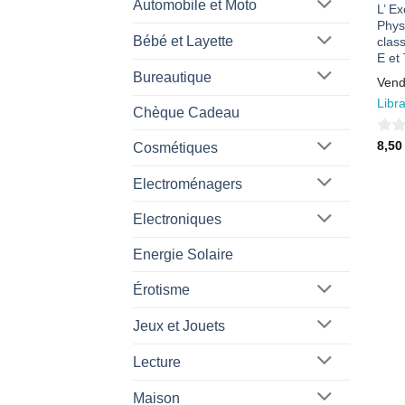
Automobile et Moto
L’ E
Phys
Bébé et Layette
clas
E et 
Bureautique
Vend
Libra
Chèque Cadeau
0
8,5
Cosmétiques
sur
Electroménagers
5
Electroniques
Energie Solaire
Érotisme
Jeux et Jouets
Lecture
Maison