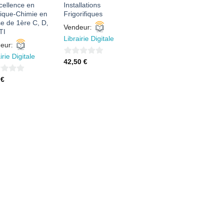
xcellence en
Installations
ique-Chimie en
Frigorifiques
se de 1ère C, D,
Vendeur:
TI
Librairie Digitale
eur:
irie Digitale
0
42,50
€
sur
0
€
5