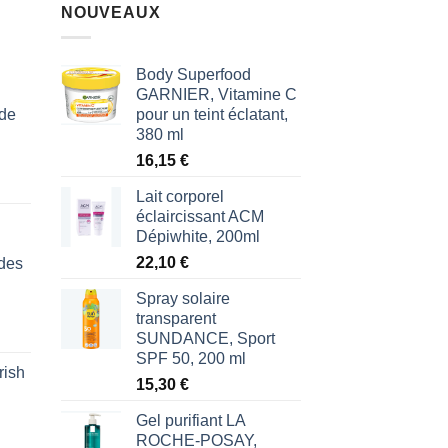
NOUVEAUX
Body Superfood
GARNIER, Vitamine C
 de
pour un teint éclatant,
380 ml
16,15
€
Lait corporel
éclaircissant ACM
Dépiwhite, 200ml
22,10
€
des
Spray solaire
transparent
SUNDANCE, Sport
SPF 50, 200 ml
rish
l
15,30
€
€.
Gel purifiant LA
ROCHE-POSAY,