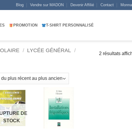
Blog
Vendre sur MADON
Devenir Affilié
Contact
Monna
ES
PROMOTION
T-SHIRT PERSONNALISÉ
COLAIRE
/
LYCÉE GÉNÉRAL
/
2 résultats affic
AJOUTER
AJOUTER
À MES
À MES
UPTURE DE
FAVORIS
FAVORIS
STOCK