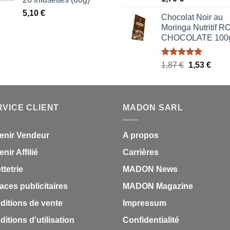
1,87 €.
1,53 €.
sur 5
5,10
€
Chocolat Noir au
Moringa Nutritif 
CHOCOLATE 100
Note
5.00
Le
Le
1,87
€
1,53
€
sur 5
prix
prix
initial
actue
était :
est :
RVICE CLIENT
MADON SARL
1,87 €.
1,53 
enir Vendeur
A propos
nir Affilié
Carrières
ettetrie
MADON News
aces publicitaires
MADON Magazine
ditions de vente
Impressum
itions d'utilisation
Confidentialité