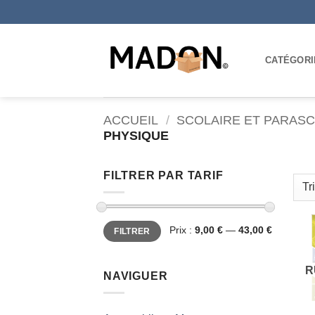
Passer
au
contenu
CATÉGORI
ACCUEIL
/
SCOLAIRE ET PARAS
PHYSIQUE
FILTRER PAR TARIF
Prix
Prix
Prix :
9,00 €
—
43,00 €
FILTRER
min
max
R
NAVIGUER