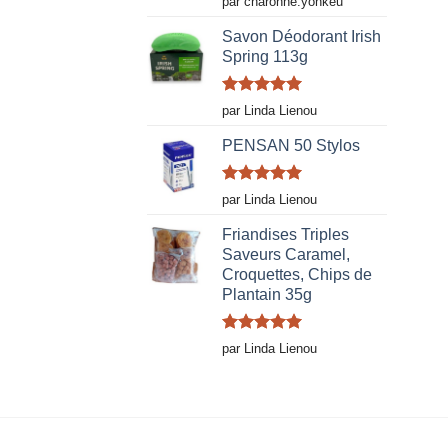
par charonne.yonkeu
5
Savon Déodorant Irish
Spring 113g
Note
5
sur
par Linda Lienou
5
PENSAN 50 Stylos
Note
5
sur
par Linda Lienou
5
Friandises Triples
Saveurs Caramel,
Croquettes, Chips de
Plantain 35g
Note
5
sur
par Linda Lienou
5