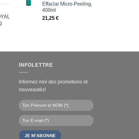
Effaclar Micro-Peeling,
400ml
ROYAL
21,25
€
g
l
€.
INFOLETTRE
Informez moi des promotions et
nouveautés!