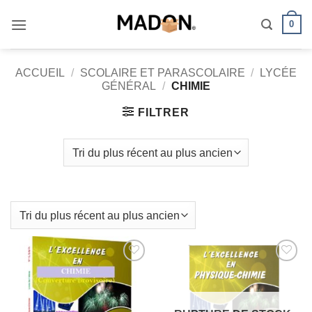
Passer
0
au
contenu
ACCUEIL
/
SCOLAIRE ET PARASCOLAIRE
/
LYCÉE
GÉNÉRAL
/
CHIMIE
FILTRER
AJOUTER
AJOUTER
À MES
À MES
FAVORIS
FAVORIS