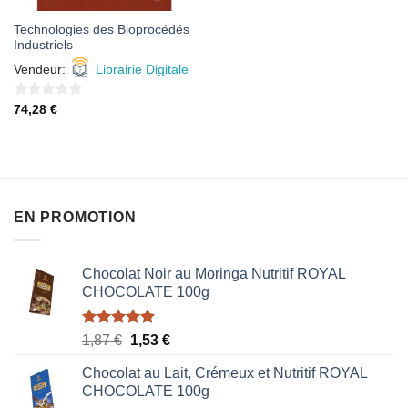
Technologies des Bioprocédés
Industriels
Vendeur:
Librairie Digitale
0
74,28
€
sur
5
EN PROMOTION
Chocolat Noir au Moringa Nutritif ROYAL
CHOCOLATE 100g
Note
5.00
Le
Le
1,87
€
1,53
€
sur 5
prix
prix
Chocolat au Lait, Crémeux et Nutritif ROYAL
initial
actuel
CHOCOLATE 100g
était :
est :