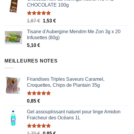
CHOCOLATE 100g
Note
5.00
Le
Le
1,87
€
1,53
€
sur 5
prix
prix
Tisane d'Aubergine Mendim Me Zon 3g x 20
initial
actuel
Infusettes (60g)
était :
est :
5,10
€
1,87 €.
1,53 €.
MEILLEURES NOTES
Friandises Triples Saveurs Caramel,
Croquettes, Chips de Plantain 35g
Note
5.00
0,85
€
sur 5
Gel assouplissant naturel pour linge Amidon
Fraicheur des Océans 1L
Note
5.00
Le
Le
1,70
€
0,85
€