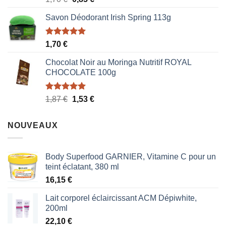
sur 5
prix
prix
Savon Déodorant Irish Spring 113g
initial
actuel
était :
est :
1,70 €.
0,85 €.
Note
5.00
1,70
€
sur 5
Chocolat Noir au Moringa Nutritif ROYAL
CHOCOLATE 100g
Note
5.00
Le
Le
1,87
€
1,53
€
sur 5
prix
prix
initial
actuel
NOUVEAUX
était :
est :
1,87 €.
1,53 €.
Body Superfood GARNIER, Vitamine C pour un
teint éclatant, 380 ml
16,15
€
Lait corporel éclaircissant ACM Dépiwhite,
200ml
22,10
€