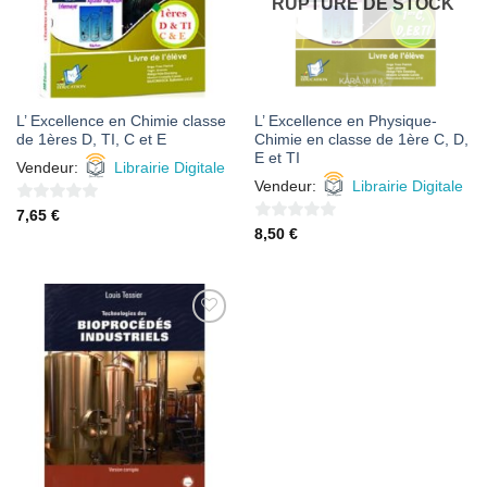
RUPTURE DE STOCK
L’ Excellence en Chimie classe
L’ Excellence en Physique-
de 1ères D, TI, C et E
Chimie en classe de 1ère C, D,
E et TI
Vendeur:
Librairie Digitale
Vendeur:
Librairie Digitale
0
7,65
€
0
8,50
€
sur
sur
5
5
AJOUTER
À MES
FAVORIS