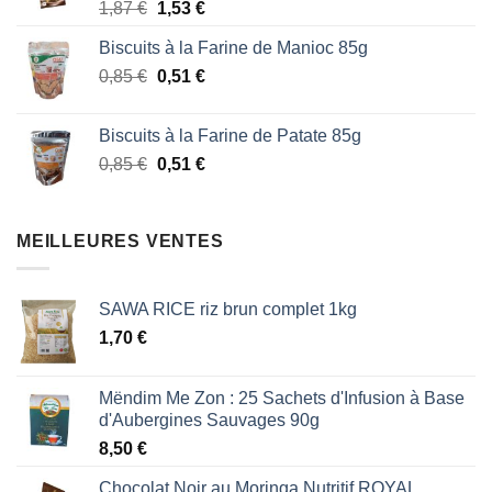
Le
Le
1,87
€
1,53
€
1,87 €.
1,53 €.
prix
prix
Biscuits à la Farine de Manioc 85g
initial
actuel
Le
Le
0,85
€
était :
0,51
€
est :
prix
prix
1,87 €.
1,53 €.
initial
actuel
Biscuits à la Farine de Patate 85g
était :
est :
Le
Le
0,85
€
0,51
€
0,85 €.
0,51 €.
prix
prix
initial
actuel
était :
est :
MEILLEURES VENTES
0,85 €.
0,51 €.
SAWA RICE riz brun complet 1kg
1,70
€
Mëndim Me Zon : 25 Sachets d'Infusion à Base
d'Aubergines Sauvages 90g
8,50
€
Chocolat Noir au Moringa Nutritif ROYAL