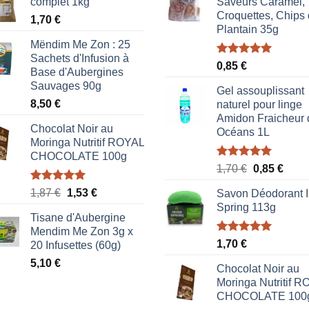
complet 1kg
Saveurs Caramel,
Croquettes, Chips
1,70
€
Plantain 35g
Mëndim Me Zon : 25
Sachets d'Infusion à
Note
5.00
0,85
€
Base d'Aubergines
sur 5
Sauvages 90g
Gel assouplissant
8,50
€
naturel pour linge
Amidon Fraicheur 
Chocolat Noir au
Océans 1L
Moringa Nutritif ROYAL
CHOCOLATE 100g
Note
5.00
Le
Le
1,70
€
0,85
€
sur 5
prix
prix
Note
5.00
Le
Le
1,87
€
1,53
€
Savon Déodorant I
initial
actue
sur 5
prix
prix
Spring 113g
était :
est :
Tisane d'Aubergine
initial
actuel
1,70 €.
0,85 
Mendim Me Zon 3g x
était :
est :
Note
5.00
1,70
€
20 Infusettes (60g)
1,87 €.
1,53 €.
sur 5
5,10
€
Chocolat Noir au
Moringa Nutritif 
CHOCOLATE 100