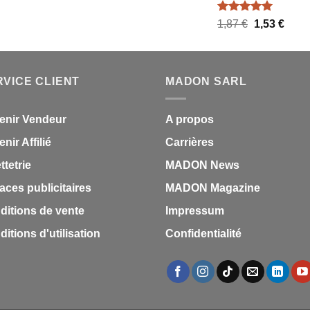
Note
5.00
Le
Le
1,87
€
1,53
€
sur 5
prix
prix
initial
actue
était :
est :
RVICE CLIENT
MADON SARL
1,87 €.
1,53 
enir Vendeur
A propos
nir Affilié
Carrières
ettetrie
MADON News
aces publicitaires
MADON Magazine
ditions de vente
Impressum
itions d'utilisation
Confidentialité