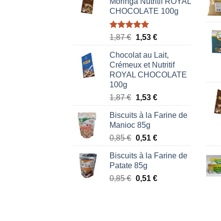
Moringa Nutritif ROYAL
CHOCOLATE 100g
Note
5.00
Le
Le
1,87
€
1,53
€
sur 5
prix
prix
Chocolat au Lait,
initial
actuel
Crémeux et Nutritif
était :
est :
ROYAL CHOCOLATE
1,87 €.
1,53 €.
100g
Le
Le
1,87
€
1,53
€
prix
prix
Biscuits à la Farine de
initial
actuel
Manioc 85g
était :
est :
Le
Le
0,85
€
0,51
€
1,87 €.
1,53 €.
prix
prix
Biscuits à la Farine de
initial
actuel
Patate 85g
était :
est :
Le
Le
0,85
€
0,51
€
0,85 €.
0,51 €.
prix
prix
initial
actuel
était :
est :
0,85 €.
0,51 €.