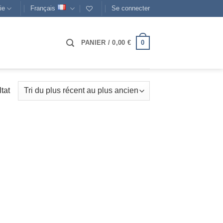
ie
Français
Se connecter
0
PANIER /
0,00
€
ltat