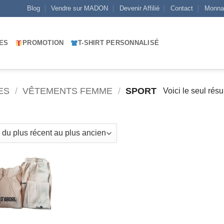
Blog
Vendre sur MADON
Devenir Affilié
Contact
Monna
ES
PROMOTION
T-SHIRT PERSONNALISÉ
ES
/
VÊTEMENTS FEMME
/
SPORT
Voici le seul résu
AJOUTER
À MES
FAVORIS