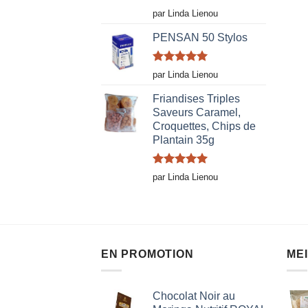
Note
5
sur
par Linda Lienou
5
PENSAN 50 Stylos
Note
5
sur
par Linda Lienou
5
Friandises Triples
Saveurs Caramel,
Croquettes, Chips de
Plantain 35g
Note
5
sur
par Linda Lienou
5
EN PROMOTION
ME
Chocolat Noir au