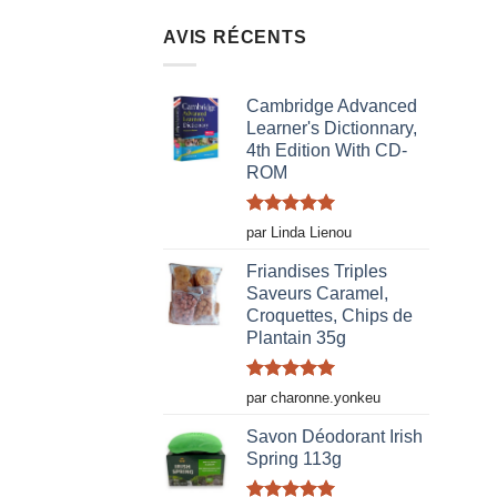
AVIS RÉCENTS
Cambridge Advanced
Learner's Dictionnary,
4th Edition With CD-
ROM
Note
5
sur
par Linda Lienou
5
Friandises Triples
Saveurs Caramel,
Croquettes, Chips de
Plantain 35g
Note
5
sur
par charonne.yonkeu
5
Savon Déodorant Irish
Spring 113g