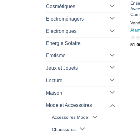
Ense
Cosmétiques
Avec
Came
Electroménagers
Vend
Afam
Electroniques
Energie Solaire
0
51,
sur
Érotisme
5
Jeux et Jouets
Lecture
Maison
Mode et Accessoires
Accessoires Mode
Chaussures