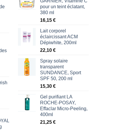
GARNIER, Vitamine C
 de
pour un teint éclatant,
380 ml
16,15
€
Lait corporel
éclaircissant ACM
Dépiwhite, 200ml
22,10
€
des
Spray solaire
transparent
SUNDANCE, Sport
SPF 50, 200 ml
rish
l
15,30
€
€.
Gel purifiant LA
ROCHE-POSAY,
Effaclar Micro-Peeling,
400ml
ROYAL
21,25
€
g