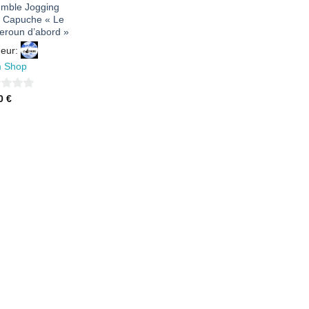
mble Jogging
 Capuche « Le
roun d’abord »
eur:
 Shop
00
€