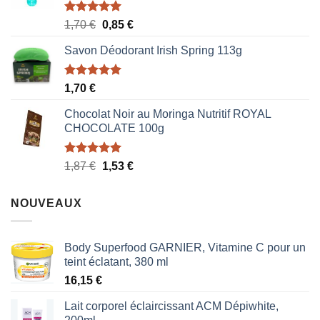
Note
5.00
Le
Le
1,70
€
0,85
€
sur 5
prix
prix
Savon Déodorant Irish Spring 113g
initial
actuel
était :
est :
1,70 €.
0,85 €.
Note
5.00
1,70
€
sur 5
Chocolat Noir au Moringa Nutritif ROYAL
CHOCOLATE 100g
Note
5.00
Le
Le
1,87
€
1,53
€
sur 5
prix
prix
initial
actuel
NOUVEAUX
était :
est :
1,87 €.
1,53 €.
Body Superfood GARNIER, Vitamine C pour un
teint éclatant, 380 ml
16,15
€
Lait corporel éclaircissant ACM Dépiwhite,