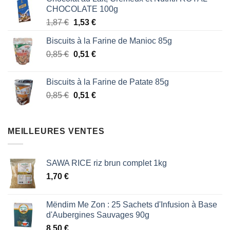
initial
actuel
CHOCOLATE 100g
était :
est :
Le
Le
1,87
€
1,53
€
1,87 €.
1,53 €.
prix
prix
Biscuits à la Farine de Manioc 85g
initial
actuel
Le
Le
0,85
€
était :
0,51
€
est :
prix
prix
1,87 €.
1,53 €.
initial
actuel
Biscuits à la Farine de Patate 85g
était :
est :
Le
Le
0,85
€
0,51
€
0,85 €.
0,51 €.
prix
prix
initial
actuel
était :
est :
MEILLEURES VENTES
0,85 €.
0,51 €.
SAWA RICE riz brun complet 1kg
1,70
€
Mëndim Me Zon : 25 Sachets d'Infusion à Base
d'Aubergines Sauvages 90g
8,50
€