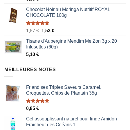
Chocolat Noir au Moringa Nutritif ROYAL
CHOCOLATE 100g
Note
5.00
Le
Le
1,87
€
1,53
€
sur 5
prix
prix
Tisane d'Aubergine Mendim Me Zon 3g x 20
initial
actuel
Infusettes (60g)
était :
est :
5,10
€
1,87 €.
1,53 €.
MEILLEURES NOTES
Friandises Triples Saveurs Caramel,
Croquettes, Chips de Plantain 35g
Note
5.00
0,85
€
sur 5
Gel assouplissant naturel pour linge Amidon
Fraicheur des Océans 1L