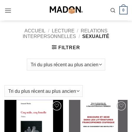
Passer
0
au
contenu
ACCUEIL
/
LECTURE
/
RELATIONS
INTERPERSONNELLES
/
SEXUALITÉ
FILTRER
AJOUTER
AJOUTER
À MES
À MES
FAVORIS
FAVORIS