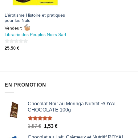
L’érotisme Histoire et pratiques
pour les Nuls
Vendeur:
Librairie des Peuples Noirs Sarl
0
25,50
€
sur
5
EN PROMOTION
Chocolat Noir au Moringa Nutritif ROYAL
CHOCOLATE 100g
Note
5.00
Le
Le
1,87
€
1,53
€
sur 5
prix
prix
Chocolat au Lait, Crémeux et Nutritif ROYAL