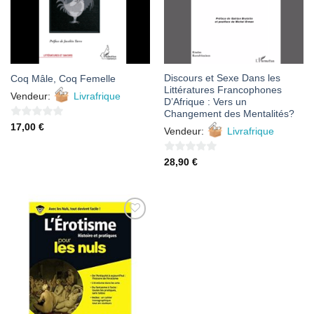
Discours et Sexe Dans les
Coq Mâle, Coq Femelle
Littératures Francophones
Vendeur:
Livrafrique
D’Afrique : Vers un
Changement des Mentalités?
0
17,00
€
Vendeur:
Livrafrique
sur
5
0
28,90
€
sur
5
AJOUTER
À MES
FAVORIS