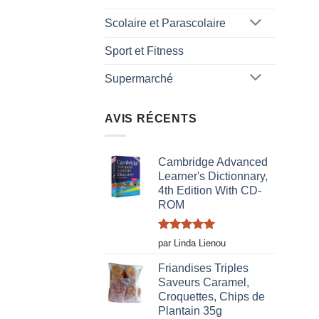
Scolaire et Parascolaire
Sport et Fitness
Supermarché
AVIS RÉCENTS
Cambridge Advanced
Learner's Dictionnary,
4th Edition With CD-
ROM
Note
5
sur
par Linda Lienou
5
Friandises Triples
Saveurs Caramel,
Croquettes, Chips de
Plantain 35g