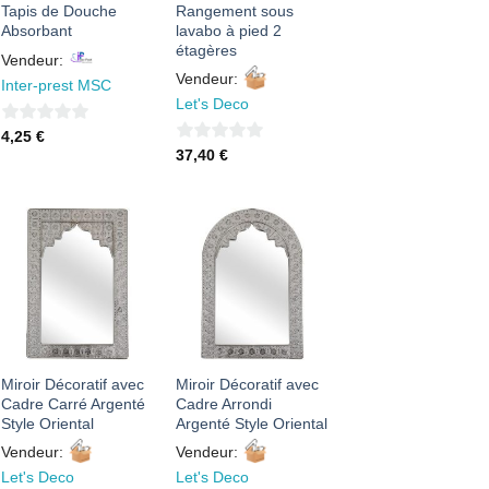
Tapis de Douche
Rangement sous
Absorbant
lavabo à pied 2
étagères
Vendeur:
Vendeur:
Inter-prest MSC
Let's Deco
0
4,25
€
0
37,40
€
sur
sur
5
5
AJOUTER
AJOUTER
À MES
À MES
FAVORIS
FAVORIS
Miroir Décoratif avec
Miroir Décoratif avec
Cadre Carré Argenté
Cadre Arrondi
Style Oriental
Argenté Style Oriental
Vendeur:
Vendeur:
Let's Deco
Let's Deco