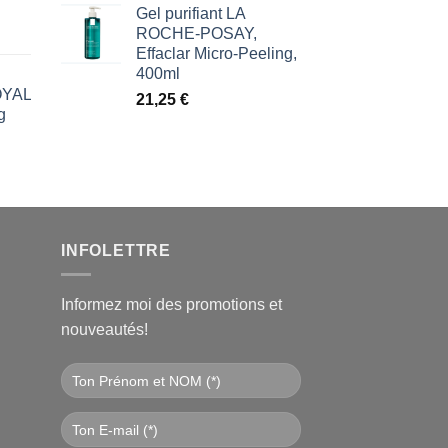
€.
Gel purifiant LA
ROCHE-POSAY,
Effaclar Micro-Peeling,
400ml
ROYAL
21,25
€
g
l
€.
INFOLETTRE
Informez moi des promotions et
nouveautés!