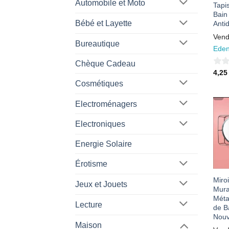
Automobile et Moto
Tapi
Bain
Bébé et Layette
Anti
Vend
Bureautique
Eden
Chèque Cadeau
0
4,2
Cosmétiques
sur
5
Electroménagers
Electroniques
Energie Solaire
Érotisme
Miro
Jeux et Jouets
Mura
Métal
Lecture
de B
Nou
Maison