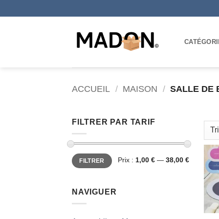
Passer
au
contenu
CATÉGORI
ACCUEIL
/
MAISON
/
SALLE DE 
FILTRER PAR TARIF
Prix
Prix
Prix :
1,00 €
—
38,00 €
FILTRER
min
max
NAVIGUER