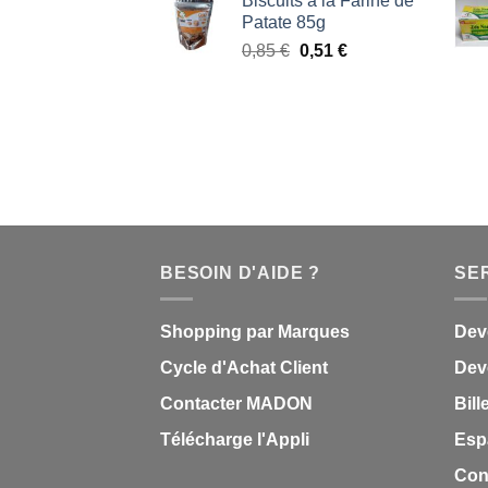
Biscuits à la Farine de
initial
actuel
Patate 85g
était :
est :
Le
Le
0,85
€
0,51
€
0,85 €.
0,51 €.
prix
prix
initial
actuel
était :
est :
0,85 €.
0,51 €.
BESOIN D'AIDE ?
SE
Shopping par Marques
Dev
Cycle d'Achat Client
Deve
Contacter MADON
Bill
Télécharge l'Appli
Esp
Con