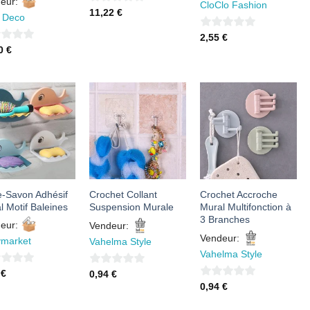
eur:
CloClo Fashion
0
11,22
€
s Deco
sur
0
2,55
€
5
90
€
sur
5
AJOUTER
AJOUTER
AJOUTER
À MES
À MES
À MES
FAVORIS
FAVORIS
FAVORIS
e-Savon Adhésif
Crochet Collant
Crochet Accroche
l Motif Baleines
Suspension Murale
Mural Multifonction à
3 Branches
eur:
Vendeur:
Vendeur:
ymarket
Vahelma Style
Vahelma Style
0
1
€
0,94
€
0
0,94
€
sur
sur
5