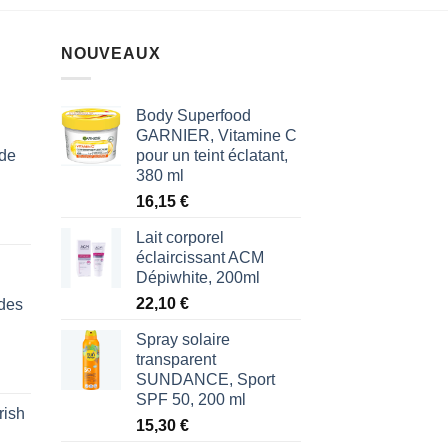
NOUVEAUX
Body Superfood
GARNIER, Vitamine C
 de
pour un teint éclatant,
380 ml
16,15
€
Lait corporel
éclaircissant ACM
Dépiwhite, 200ml
22,10
€
des
Spray solaire
transparent
SUNDANCE, Sport
SPF 50, 200 ml
rish
l
15,30
€