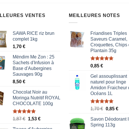
ILLEURES VENTES
MEILLEURES NOTES
SAWA RICE riz brun
Friandises Triples
complet 1kg
Saveurs Caramel,
Croquettes, Chips
1,70
€
Plantain 35g
Mëndim Me Zon : 25
Sachets d'Infusion à
Note
5.00
0,85
€
Base d'Aubergines
sur 5
Sauvages 90g
Gel assouplissant
8,50
€
naturel pour linge
Amidon Fraicheur 
Chocolat Noir au
Océans 1L
Moringa Nutritif ROYAL
CHOCOLATE 100g
Note
5.00
Le
Le
1,70
€
0,85
€
sur 5
prix
prix
Note
5.00
Le
Le
1,87
€
1,53
€
Savon Déodorant I
initial
actue
sur 5
prix
prix
Spring 113g
était :
est :