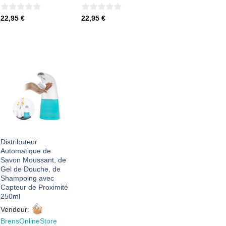
0
0
22,95
€
22,95
€
sur
sur
5
5
AJOUTER
À MES
FAVORIS
Distributeur
Automatique de
Savon Moussant, de
Gel de Douche, de
Shampoing avec
Capteur de Proximité
250ml
Vendeur:
BrensOnlineStore