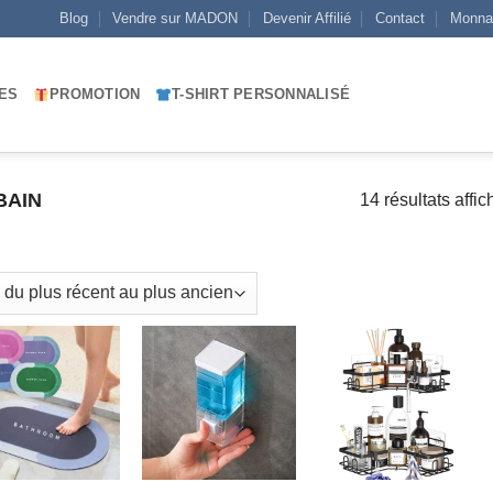
Blog
Vendre sur MADON
Devenir Affilié
Contact
Monna
ES
PROMOTION
T-SHIRT PERSONNALISÉ
BAIN
14 résultats affic
AJOUTER
AJOUTER
AJOUTER
À MES
À MES
À MES
FAVORIS
FAVORIS
FAVORIS