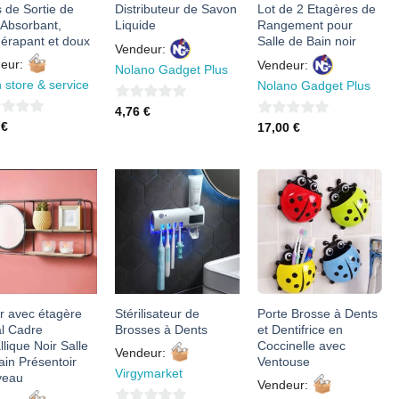
s de Sortie de
Distributeur de Savon
Lot de 2 Etagères de
 Absorbant,
Liquide
Rangement pour
dérapant et doux
Salle de Bain noir
Vendeur:
eur:
Vendeur:
Nolano Gadget Plus
 store & service
Nolano Gadget Plus
0
4,76
€
0
5
€
17,00
€
sur
sur
5
5
AJOUTER
AJOUTER
AJOUTER
À MES
À MES
À MES
FAVORIS
FAVORIS
FAVORIS
ir avec étagère
Stérilisateur de
Porte Brosse à Dents
l Cadre
Brosses à Dents
et Dentifrice en
lique Noir Salle
Coccinelle avec
Vendeur:
ain Présentoir
Ventouse
Virgymarket
veau
Vendeur: