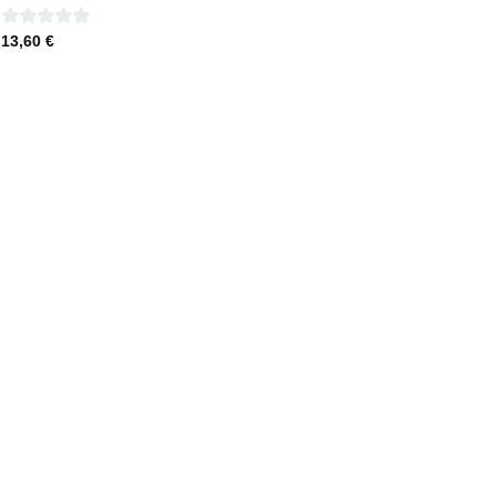
0
13,60
€
sur
5