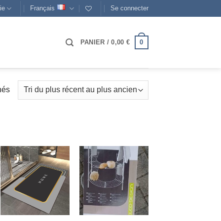
ie
Français
Se connecter
0
PANIER /
0,00
€
Trié
hés
du
plus
récent
au
plus
ancien
AJOUTER
AJOUTER
À MES
À MES
FAVORIS
FAVORIS