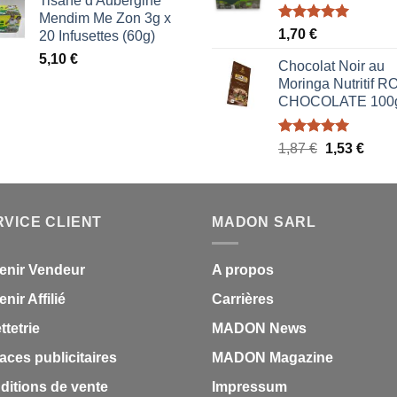
Tisane d'Aubergine
initial
actuel
1,70 €.
0,85 
Mendim Me Zon 3g x
était :
est :
Note
5.00
1,70
€
20 Infusettes (60g)
1,87 €.
1,53 €.
sur 5
5,10
€
Chocolat Noir au
Moringa Nutritif 
CHOCOLATE 100
Note
5.00
Le
Le
1,87
€
1,53
€
sur 5
prix
prix
initial
actue
était :
est :
RVICE CLIENT
MADON SARL
1,87 €.
1,53 
enir Vendeur
A propos
nir Affilié
Carrières
ettetrie
MADON News
aces publicitaires
MADON Magazine
ditions de vente
Impressum