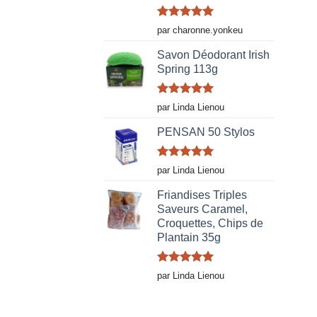
Note
5
sur
par charonne.yonkeu
5
Savon Déodorant Irish
Spring 113g
Note
5
sur
par Linda Lienou
5
PENSAN 50 Stylos
Note
5
sur
par Linda Lienou
5
Friandises Triples
Saveurs Caramel,
Croquettes, Chips de
Plantain 35g
Note
5
sur
par Linda Lienou
5