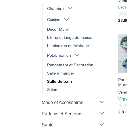
Vend
Let'
Chambre
Cuisine
0
28,
sur
Décor Mural
5
Literie et Linge de maison
Luminaires et éclairage
Potabilisation
Rangement et Décoration
Salle à manger
Port
Salle de bain
Mura
Salon
Vend
Virg
Mode et Accessoires
0
2,8
Parfums et Senteurs
sur
5
Santé