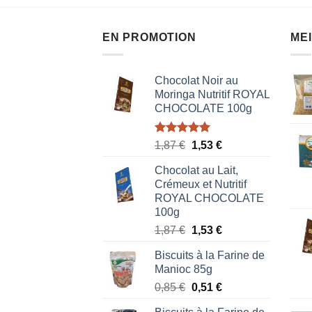
EN PROMOTION
ME
Chocolat Noir au
Moringa Nutritif ROYAL
CHOCOLATE 100g
Note
5.00
Le
Le
1,87
€
1,53
€
sur 5
prix
prix
Chocolat au Lait,
initial
actuel
Crémeux et Nutritif
était :
est :
ROYAL CHOCOLATE
1,87 €.
1,53 €.
100g
Le
Le
1,87
€
1,53
€
prix
prix
Biscuits à la Farine de
initial
actuel
Manioc 85g
était :
est :
Le
Le
0,85
€
0,51
€
1,87 €.
1,53 €.
prix
prix