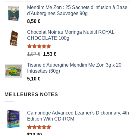
Mëndim Me Zon : 25 Sachets d'Infusion à Base
d'Aubergines Sauvages 90g
8,50
€
Chocolat Noir au Moringa Nutritif ROYAL
CHOCOLATE 100g
Note
5.00
Le
Le
1,87
€
1,53
€
sur 5
prix
prix
Tisane d'Aubergine Mendim Me Zon 3g x 20
initial
actuel
Infusettes (60g)
était :
est :
5,10
€
1,87 €.
1,53 €.
MEILLEURES NOTES
Cambridge Advanced Learner's Dictionnary, 4th
Edition With CD-ROM
Note
5.00
$
13,30