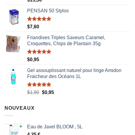
sur 5
PENSAN 50 Stylos
Note
5.00
$
7,60
sur 5
Friandises Triples Saveurs Caramel,
Croquettes, Chips de Plantain 35g
Note
5.00
$
0,95
sur 5
Gel assouplissant naturel pour linge Amidon
Fraicheur des Océans 1L
Note
5.00
Le
Le
$
1,90
$
0,95
sur 5
prix
prix
initial
actuel
NOUVEAUX
était :
est :
$1,90.
$0,95.
Eau de Javel BLOOM , 5L
4,25
€