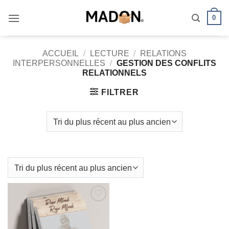
Passer
0
au
contenu
ACCUEIL
/
LECTURE
/
RELATIONS
INTERPERSONNELLES
/
GESTION DES CONFLITS
RELATIONNELS
FILTRER
AJOUTER
À MES
FAVORIS