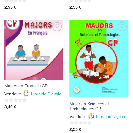
0
0
2,55
€
2,55
€
sur
sur
5
5
AJOUTER
AJOUTER
À MES
À MES
FAVORIS
FAVORIS
Majors en Français CP
Vendeur:
Librairie Digitale
Major en Sciences et
0
3,40
€
Technologies CP
sur
Vendeur:
Librairie Digitale
5
0
2,55
€