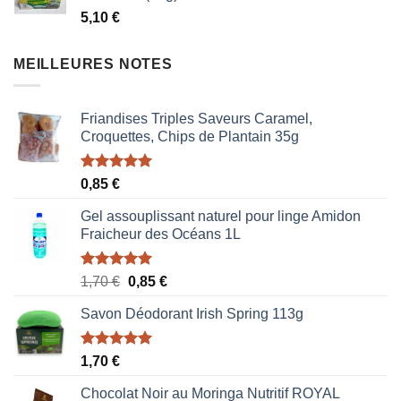
5,10
€
1,87 €.
1,53 €.
MEILLEURES NOTES
Friandises Triples Saveurs Caramel,
Croquettes, Chips de Plantain 35g
Note
5.00
0,85
€
sur 5
Gel assouplissant naturel pour linge Amidon
Fraicheur des Océans 1L
Note
5.00
Le
Le
1,70
€
0,85
€
sur 5
prix
prix
Savon Déodorant Irish Spring 113g
initial
actuel
était :
est :
1,70 €.
0,85 €.
Note
5.00
1,70
€
sur 5
Chocolat Noir au Moringa Nutritif ROYAL