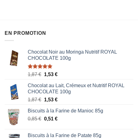
sur
5
EN PROMOTION
Chocolat Noir au Moringa Nutritif ROYAL
CHOCOLATE 100g
Note
5.00
Le
Le
1,87
€
1,53
€
sur 5
prix
prix
Chocolat au Lait, Crémeux et Nutritif ROYAL
initial
actuel
CHOCOLATE 100g
était :
est :
Le
Le
1,87
€
1,53
€
1,87 €.
1,53 €.
prix
prix
Biscuits à la Farine de Manioc 85g
initial
actuel
Le
Le
0,85
€
était :
0,51
€
est :
prix
prix
1,87 €.
1,53 €.
initial
actuel
Biscuits à la Farine de Patate 85g
était :
est :