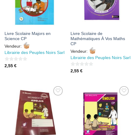
Livre Scolaire Majors en
Livre Scolaire de
Science CP
Mathématiques À Vos Maths
CP
Vendeur:
Vendeur:
Librairie des Peuples Noirs Sarl
Librairie des Peuples Noirs Sarl
0
2,55
€
0
2,55
€
sur
sur
5
5
AJOUTER
AJOUTER
À MES
À MES
FAVORIS
FAVORIS