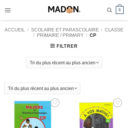
Passer
0
au
contenu
ACCUEIL
/
SCOLAIRE ET PARASCOLAIRE
/
CLASSE
/
PRIMAIRE / PRIMARY
/
CP
FILTRER
AJOUTER
AJOUTER
À MES
À MES
FAVORIS
FAVORIS