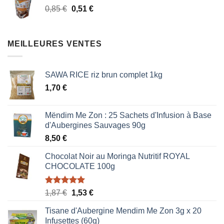
Le
Le
0,85
€
0,51
€
0,85 €.
0,51 €.
prix
prix
initial
actuel
était :
est :
MEILLEURES VENTES
0,85 €.
0,51 €.
SAWA RICE riz brun complet 1kg
1,70
€
Mëndim Me Zon : 25 Sachets d'Infusion à Base
d'Aubergines Sauvages 90g
8,50
€
Chocolat Noir au Moringa Nutritif ROYAL
CHOCOLATE 100g
Note
5.00
Le
Le
1,87
€
1,53
€
sur 5
prix
prix
Tisane d'Aubergine Mendim Me Zon 3g x 20
initial
actuel
Infusettes (60g)
était :
est :