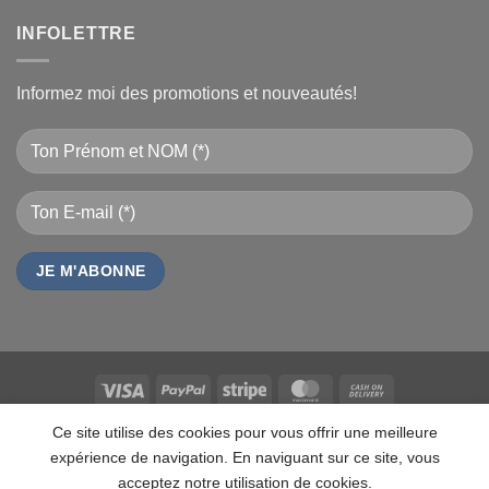
INFOLETTRE
Informez moi des promotions et nouveautés!
Visa
PayPal
Stripe
MasterCard
Cash
On
QUI SOMMES NOUS
CONTACT
FAQ
CAREERS
MARQUES
Ce site utilise des cookies pour vous offrir une meilleure
Delivery
LES MARQUES
TESTZ
EN PROMO
DOCUMENTS
VENDEURS
expérience de navigation. En naviguant sur ce site, vous
ANALYTICS
MDN-SUITE-VENDEURS
IMPRESSION PERSONNALISÉE
MON-TSHIRT
acceptez notre utilisation de cookies.