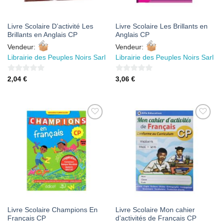
Livre Scolaire D’activité Les
Livre Scolaire Les Brillants en
Brillants en Anglais CP
Anglais CP
Vendeur:
Vendeur:
Librairie des Peuples Noirs Sarl
Librairie des Peuples Noirs Sarl
0
0
2,04
€
3,06
€
sur
sur
5
5
AJOUTER
AJOUTER
À MES
À MES
FAVORIS
FAVORIS
Livre Scolaire Champions En
Livre Scolaire Mon cahier
Français CP
d’activités de Français CP