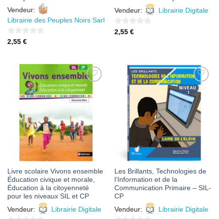
Vendeur:
Vendeur:
Librairie Digitale
Librairie des Peuples Noirs Sarl
0
2,55
€
0
sur
2,55
€
sur
5
5
AJOUTER
AJOUTER
À MES
À MES
FAVORIS
FAVORIS
Livre scolaire Vivons ensemble
Les Brillants, Technologies de
Éducation civique et morale,
l’Information et de la
Éducation à la citoyenneté
Communication Primaire – SIL-
pour les niveaux SIL et CP
CP
Vendeur:
Librairie Digitale
Vendeur:
Librairie Digitale