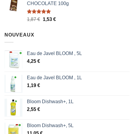
CHOCOLATE 100g
Note
5.00
Le
Le
1,87
€
1,53
€
sur 5
prix
prix
initial
actuel
NOUVEAUX
était :
est :
1,87 €.
1,53 €.
Eau de Javel BLOOM , 5L
4,25
€
Eau de Javel BLOOM , 1L
1,19
€
Bloom Dishwash+, 1L
2,55
€
Bloom Dishwash+, 5L
11,05
€