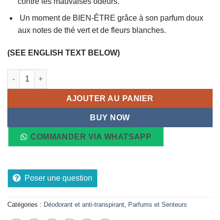
contre les mauvaises odeurs.
Un moment de BIEN-ÊTRE grâce à son parfum doux
aux notes de thé vert et de fleurs blanches.
(SEE ENGLISH TEXT BELOW)
quantité de Déodorant CAVAILLES Dermato 48h, 50ml
AJOUTER AU PANIER
BUY NOW
COMMANDER VIA WHATSAPP
Poser une question
Catégories :
Déodorant et anti-transpirant
,
Parfums et Senteurs