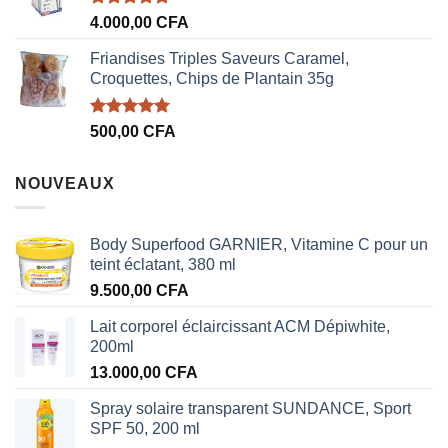
Note
5.00
4.000,00
CFA
sur 5
Friandises Triples Saveurs Caramel,
Croquettes, Chips de Plantain 35g
Note
5.00
500,00
CFA
sur 5
NOUVEAUX
Body Superfood GARNIER, Vitamine C pour un
teint éclatant, 380 ml
9.500,00
CFA
Lait corporel éclaircissant ACM Dépiwhite,
200ml
13.000,00
CFA
Spray solaire transparent SUNDANCE, Sport
SPF 50, 200 ml