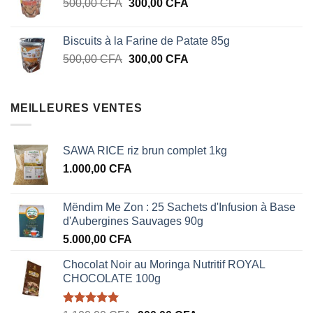
Le
Le
500,00
CFA
300,00
était :
CFA
est :
prix
prix
1.100,00 CFA.
900,00 CFA.
initial
actuel
Biscuits à la Farine de Patate 85g
était :
est :
Le
Le
500,00
CFA
300,00
CFA
500,00 CFA.
300,00 CFA.
prix
prix
initial
actuel
était :
est :
MEILLEURES VENTES
500,00 CFA.
300,00 CFA.
SAWA RICE riz brun complet 1kg
1.000,00
CFA
Mëndim Me Zon : 25 Sachets d'Infusion à Base
d'Aubergines Sauvages 90g
5.000,00
CFA
Chocolat Noir au Moringa Nutritif ROYAL
CHOCOLATE 100g