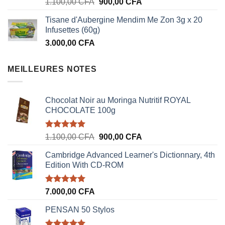
Note
5.00
Le
Le
1.100,00
CFA
900,00
CFA
sur 5
prix
prix
Tisane d'Aubergine Mendim Me Zon 3g x 20
initial
actuel
Infusettes (60g)
était :
est :
3.000,00
CFA
1.100,00 CFA.
900,00 CFA.
MEILLEURES NOTES
Chocolat Noir au Moringa Nutritif ROYAL
CHOCOLATE 100g
Note
5.00
Le
Le
1.100,00
CFA
900,00
CFA
sur 5
prix
prix
Cambridge Advanced Learner's Dictionnary, 4th
initial
actuel
Edition With CD-ROM
était :
est :
1.100,00 CFA.
900,00 CFA.
Note
5.00
7.000,00
CFA
sur 5
PENSAN 50 Stylos