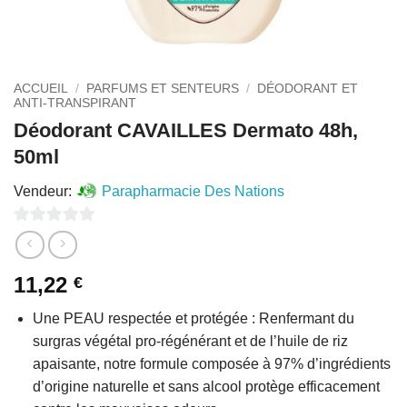
ACCUEIL
/
PARFUMS ET SENTEURS
/
DÉODORANT ET
ANTI-TRANSPIRANT
Déodorant CAVAILLES Dermato 48h,
50ml
Vendeur:
Parapharmacie Des Nations
0
sur
11,22
€
5
Une PEAU respectée et protégée : Renfermant du
surgras végétal pro-régénérant et de l’huile de riz
apaisante, notre formule composée à 97% d’ingrédients
d’origine naturelle et sans alcool protège efficacement