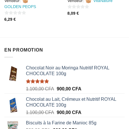
Vendeur:
Vendeur:
VitaNature
GOLDEN PEOPS
0
8,09
€
0
sur
6,29
€
sur
5
5
EN PROMOTION
Chocolat Noir au Moringa Nutritif ROYAL
CHOCOLATE 100g
Note
5.00
Le
Le
1.100,00
CFA
900,00
CFA
sur 5
prix
prix
Chocolat au Lait, Crémeux et Nutritif ROYAL
initial
actuel
CHOCOLATE 100g
était :
est :
Le
Le
1.100,00
CFA
900,00
CFA
1.100,00 CFA.
900,00 CFA.
prix
prix
Biscuits à la Farine de Manioc 85g
initial
actuel