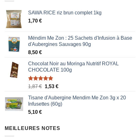
SAWA RICE riz brun complet 1kg
1,70
€
Mëndim Me Zon : 25 Sachets d'Infusion à Base
d'Aubergines Sauvages 90g
8,50
€
Chocolat Noir au Moringa Nutritif ROYAL
CHOCOLATE 100g
Note
5.00
Le
Le
1,87
€
1,53
€
sur 5
prix
prix
Tisane d'Aubergine Mendim Me Zon 3g x 20
initial
actuel
Infusettes (60g)
était :
est :
5,10
€
1,87 €.
1,53 €.
MEILLEURES NOTES