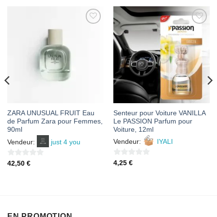
AJOUTER
AJOUTER
À MES
À MES
FAVORIS
FAVORIS
ZARA UNUSUAL FRUIT Eau
Senteur pour Voiture VANILLA
de Parfum Zara pour Femmes,
Le PASSION Parfum pour
90ml
Voiture, 12ml
Vendeur:
IYALI
Vendeur:
just 4 you
0
0
4,25
€
42,50
€
sur
sur
5
5
EN PROMOTION