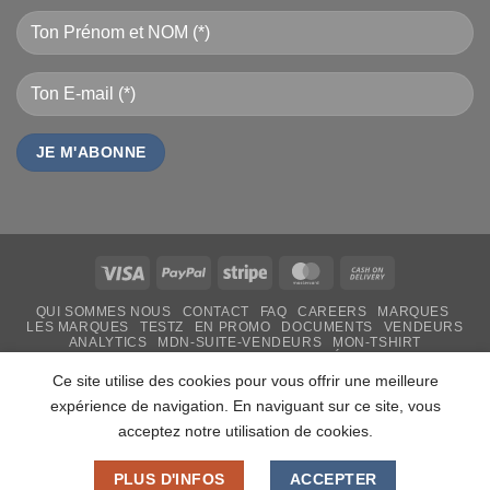
Visa
PayPal
Stripe
MasterCard
Cash
On
QUI SOMMES NOUS
CONTACT
FAQ
CAREERS
MARQUES
Delivery
LES MARQUES
TESTZ
EN PROMO
DOCUMENTS
VENDEURS
ANALYTICS
MDN-SUITE-VENDEURS
MON-TSHIRT
IMPRESSION PERSONNALISÉE
FÊTE DES MÈRES 31 MAI 2026 CAMEROUN
Ce site utilise des cookies pour vous offrir une meilleure
PASS LIVRAISON & SERVICE
expérience de navigation. En naviguant sur ce site, vous
Copyright 2026 ©
MADON DEV
acceptez notre utilisation de cookies.
PLUS D'INFOS
ACCEPTER