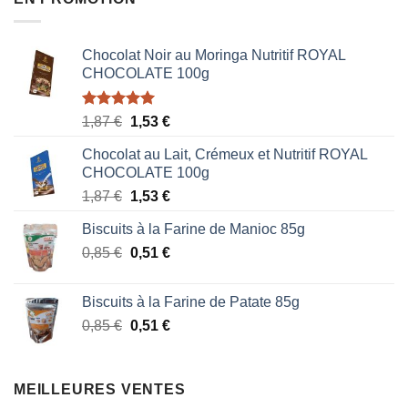
Chocolat Noir au Moringa Nutritif ROYAL
CHOCOLATE 100g
Note
5.00
Le
Le
1,87
€
1,53
€
sur 5
prix
prix
Chocolat au Lait, Crémeux et Nutritif ROYAL
initial
actuel
CHOCOLATE 100g
était :
est :
Le
Le
1,87
€
1,53
€
1,87 €.
1,53 €.
prix
prix
Biscuits à la Farine de Manioc 85g
initial
actuel
Le
Le
0,85
€
était :
0,51
€
est :
prix
prix
1,87 €.
1,53 €.
initial
actuel
Biscuits à la Farine de Patate 85g
était :
est :
Le
Le
0,85
€
0,51
€
0,85 €.
0,51 €.
prix
prix
initial
actuel
était :
est :
MEILLEURES VENTES
0,85 €.
0,51 €.