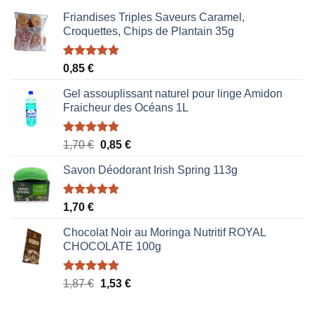
Friandises Triples Saveurs Caramel,
Croquettes, Chips de Plantain 35g
Note
5.00
0,85
€
sur 5
Gel assouplissant naturel pour linge Amidon
Fraicheur des Océans 1L
Note
5.00
Le
Le
1,70
€
0,85
€
sur 5
prix
prix
Savon Déodorant Irish Spring 113g
initial
actuel
était :
est :
1,70 €.
0,85 €.
Note
5.00
1,70
€
sur 5
Chocolat Noir au Moringa Nutritif ROYAL
CHOCOLATE 100g
Note
5.00
Le
Le
1,87
€
1,53
€
sur 5
prix
prix
initial
actuel