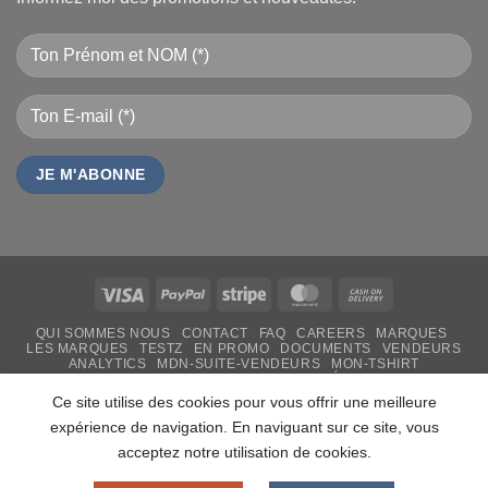
Visa
PayPal
Stripe
MasterCard
Cash
On
QUI SOMMES NOUS
CONTACT
FAQ
CAREERS
MARQUES
Delivery
LES MARQUES
TESTZ
EN PROMO
DOCUMENTS
VENDEURS
ANALYTICS
MDN-SUITE-VENDEURS
MON-TSHIRT
IMPRESSION PERSONNALISÉE
FÊTE DES MÈRES 31 MAI 2026 CAMEROUN
Ce site utilise des cookies pour vous offrir une meilleure
PASS LIVRAISON & SERVICE
expérience de navigation. En naviguant sur ce site, vous
Copyright 2026 ©
MADON DEV
acceptez notre utilisation de cookies.