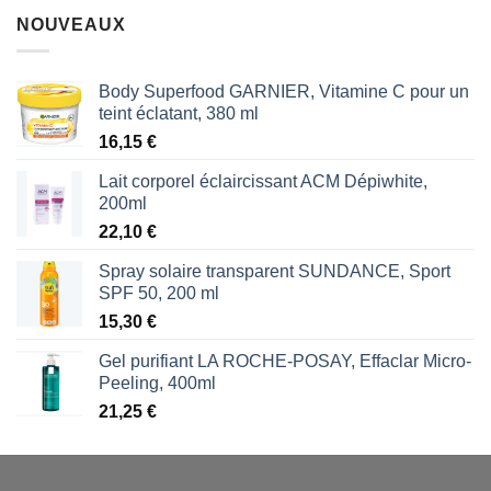
NOUVEAUX
Body Superfood GARNIER, Vitamine C pour un
teint éclatant, 380 ml
16,15
€
Lait corporel éclaircissant ACM Dépiwhite,
200ml
22,10
€
Spray solaire transparent SUNDANCE, Sport
SPF 50, 200 ml
15,30
€
Gel purifiant LA ROCHE-POSAY, Effaclar Micro-
Peeling, 400ml
21,25
€