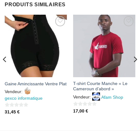
PRODUITS SIMILAIRES
AJOUTER
AJOUTER
À MES
À MES
FAVORIS
FAVORIS
T-shirt Courte Manche « Le
Gaine Amincissante Ventre Plat
Cameroun d’abord »
Vendeur:
Vendeur:
Afam Shop
gexco informatique
0
17,00
€
0
31,45
€
sur
sur
5
5