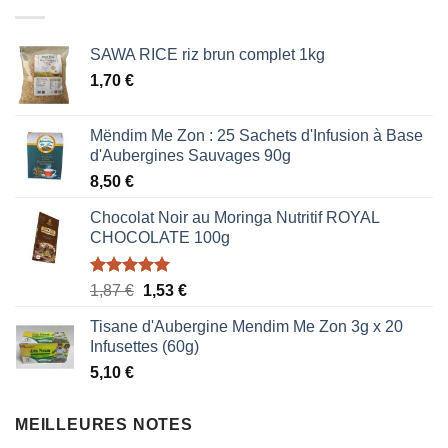
0,85 €.
0,51 €.
SAWA RICE riz brun complet 1kg
1,70
€
Mëndim Me Zon : 25 Sachets d'Infusion à Base
d'Aubergines Sauvages 90g
8,50
€
Chocolat Noir au Moringa Nutritif ROYAL
CHOCOLATE 100g
Note
5.00
Le
Le
1,87
€
1,53
€
sur 5
prix
prix
Tisane d'Aubergine Mendim Me Zon 3g x 20
initial
actuel
Infusettes (60g)
était :
est :
5,10
€
1,87 €.
1,53 €.
MEILLEURES NOTES