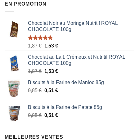
EN PROMOTION
Chocolat Noir au Moringa Nutritif ROYAL
CHOCOLATE 100g
Note
5.00
Le
Le
1,87
€
1,53
€
sur 5
prix
prix
Chocolat au Lait, Crémeux et Nutritif ROYAL
initial
actuel
CHOCOLATE 100g
était :
est :
Le
Le
1,87
€
1,53
€
1,87 €.
1,53 €.
prix
prix
Biscuits à la Farine de Manioc 85g
initial
actuel
Le
Le
0,85
€
était :
0,51
€
est :
prix
prix
1,87 €.
1,53 €.
initial
actuel
Biscuits à la Farine de Patate 85g
était :
est :
Le
Le
0,85
€
0,51
€
0,85 €.
0,51 €.
prix
prix
initial
actuel
était :
est :
MEILLEURES VENTES