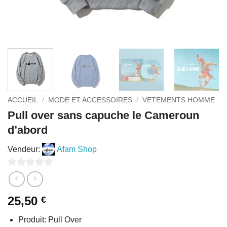
ACCUEIL
/
MODE ET ACCESSOIRES
/
VETEMENTS HOMME
Pull over sans capuche le Cameroun
d’abord
Vendeur:
Afam Shop
0
sur
25,50
€
5
Produit: Pull Over