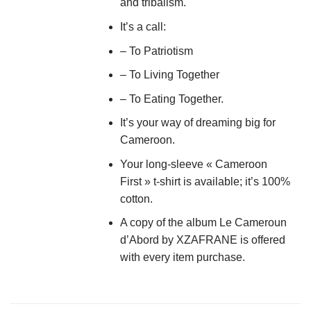
and tribalism.
It’s a call:
– To Patriotism
– To Living Together
– To Eating Together.
It’s your way of dreaming big for
Cameroon.
Your long-sleeve « Cameroon
First » t-shirt is available; it’s 100%
cotton.
A copy of the album Le Cameroun
d’Abord by XZAFRANE is offered
with every item purchase.