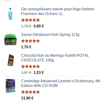
Gel assouplissant naturel pour linge Amidon
Fraicheur des Océans 1L
Note
5.00
Le
Le
1,70
€
0,85
€
sur 5
prix
prix
Savon Déodorant Irish Spring 113g
initial
actuel
était :
est :
1,70 €.
0,85 €.
Note
5.00
1,70
€
sur 5
Chocolat Noir au Moringa Nutritif ROYAL
CHOCOLATE 100g
Note
5.00
Le
Le
1,87
€
1,53
€
sur 5
prix
prix
Cambridge Advanced Learner's Dictionnary, 4th
initial
actuel
Edition With CD-ROM
était :
est :
1,87 €.
1,53 €.
Note
5.00
11,90
€
sur 5