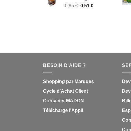
Le
Le
0,85
€
0,51
€
0,85 €.
0,51 €.
prix
prix
initial
actuel
était :
est :
0,85 €.
0,51 €.
BESOIN D'AIDE ?
SE
Shopping par Marques
Dev
Cycle d'Achat Client
Deve
Contacter MADON
Bill
Télécharge l'Appli
Esp
Con
Cond