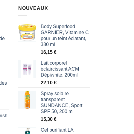
NOUVEAUX
Body Superfood
GARNIER, Vitamine C
 de
pour un teint éclatant,
380 ml
16,15
€
Lait corporel
éclaircissant ACM
Dépiwhite, 200ml
22,10
€
des
Spray solaire
transparent
SUNDANCE, Sport
SPF 50, 200 ml
rish
l
15,30
€
€.
Gel purifiant LA