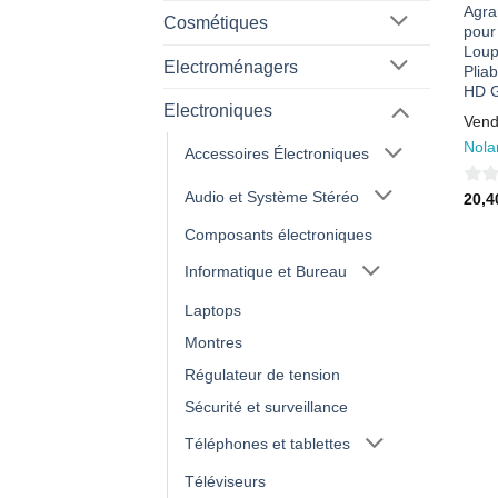
Agra
Cosmétiques
pour
Loup
Electroménagers
Plia
HD G
Electroniques
Vend
Nola
Accessoires Électroniques
Audio et Système Stéréo
0
20,
sur
Composants électroniques
5
Informatique et Bureau
Laptops
Montres
Régulateur de tension
Sécurité et surveillance
Téléphones et tablettes
Téléviseurs