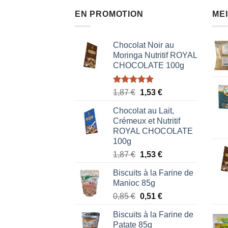
EN PROMOTION
ME
Chocolat Noir au
Moringa Nutritif ROYAL
CHOCOLATE 100g
Note
5.00
Le
Le
1,87
€
1,53
€
sur 5
prix
prix
Chocolat au Lait,
initial
actuel
Crémeux et Nutritif
était :
est :
ROYAL CHOCOLATE
1,87 €.
1,53 €.
100g
Le
Le
1,87
€
1,53
€
prix
prix
Biscuits à la Farine de
initial
actuel
Manioc 85g
était :
est :
Le
Le
0,85
€
0,51
€
1,87 €.
1,53 €.
prix
prix
Biscuits à la Farine de
initial
actuel
Patate 85g
était :
est :