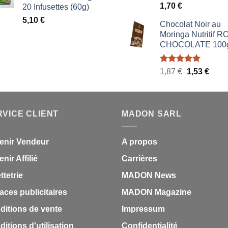
Note
5.00
1,70
€
20 Infusettes (60g)
1,87 €.
1,53 €.
sur 5
5,10
€
Chocolat Noir au
Moringa Nutritif 
CHOCOLATE 100
Note
5.00
Le
Le
1,87
€
1,53
€
sur 5
prix
prix
initial
actue
était :
est :
RVICE CLIENT
MADON SARL
1,87 €.
1,53 
enir Vendeur
A propos
nir Affilié
Carrières
ettetrie
MADON News
aces publicitaires
MADON Magazine
ditions de vente
Impressum
itions d'utilisation
Confidentialité