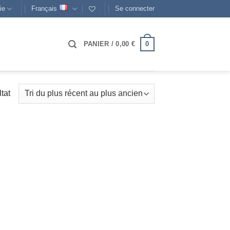
ie
Français
Se connecter
0
PANIER /
0,00
€
ltat