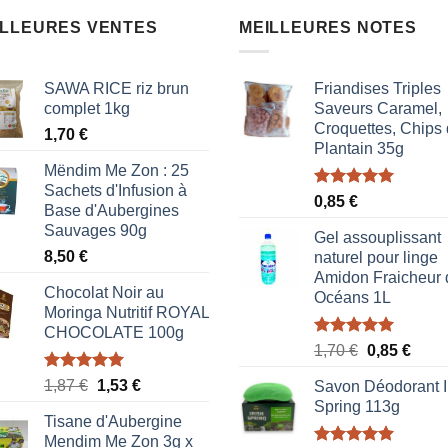
ILLEURES VENTES
MEILLEURES NOTES
SAWA RICE riz brun
Friandises Triples
complet 1kg
Saveurs Caramel,
Croquettes, Chips
1,70
€
Plantain 35g
Mëndim Me Zon : 25
Sachets d'Infusion à
Note
5.00
0,85
€
Base d'Aubergines
sur 5
Sauvages 90g
Gel assouplissant
8,50
€
naturel pour linge
Amidon Fraicheur 
Chocolat Noir au
Océans 1L
Moringa Nutritif ROYAL
CHOCOLATE 100g
Note
5.00
Le
Le
1,70
€
0,85
€
sur 5
prix
prix
Note
5.00
Le
Le
1,87
€
1,53
€
Savon Déodorant I
initial
actue
sur 5
prix
prix
Spring 113g
était :
est :
Tisane d'Aubergine
initial
actuel
1,70 €.
0,85 
Mendim Me Zon 3g x
était :
est :