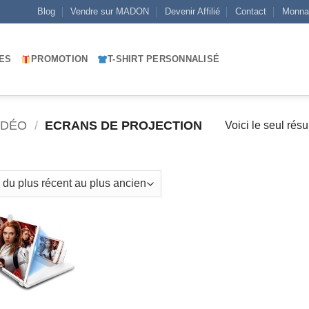
Blog
Vendre sur MADON
Devenir Affilié
Contact
Monna
ES
PROMOTION
T-SHIRT PERSONNALISÉ
IDÉO
/
ECRANS DE PROJECTION
Voici le seul résu
AJOUTER
À MES
FAVORIS