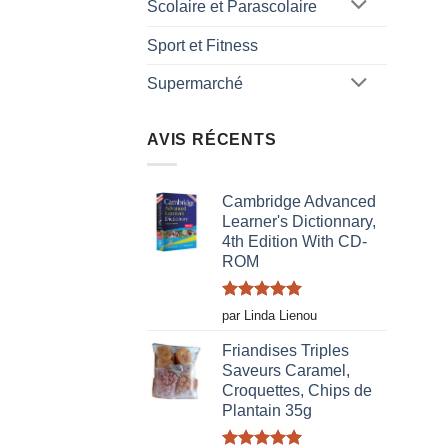
Scolaire et Parascolaire
Sport et Fitness
Supermarché
AVIS RÉCENTS
Cambridge Advanced
Learner's Dictionnary,
4th Edition With CD-
ROM
Note
5
sur
par Linda Lienou
5
Friandises Triples
Saveurs Caramel,
Croquettes, Chips de
Plantain 35g