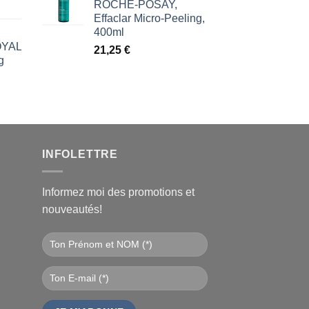
ROCHE-POSAY,
Effaclar Micro-Peeling,
400ml
ROYAL
21,25
€
g
l
€.
INFOLETTRE
Informez moi des promotions et
nouveautés!