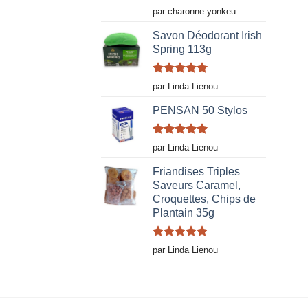
Note
5
sur
par charonne.yonkeu
5
Savon Déodorant Irish
Spring 113g
Note
5
sur
par Linda Lienou
5
PENSAN 50 Stylos
Note
5
sur
par Linda Lienou
5
Friandises Triples
Saveurs Caramel,
Croquettes, Chips de
Plantain 35g
Note
5
sur
par Linda Lienou
5