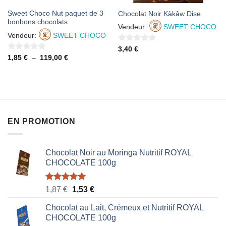
Sweet Choco Nut paquet de 3
Chocolat Noir Kàkâw Dise
bonbons chocolats
Vendeur:
SWEET CHOCO
Vendeur:
SWEET CHOCO
0
3,40
€
0
Plage
1,85
€
–
119,00
€
sur
de
sur
5
prix :
1,85 €
5
à
119,00 €
EN PROMOTION
Chocolat Noir au Moringa Nutritif ROYAL
CHOCOLATE 100g
Note
5.00
Le
Le
1,87
€
1,53
€
sur 5
prix
prix
Chocolat au Lait, Crémeux et Nutritif ROYAL
initial
actuel
CHOCOLATE 100g
était :
est :