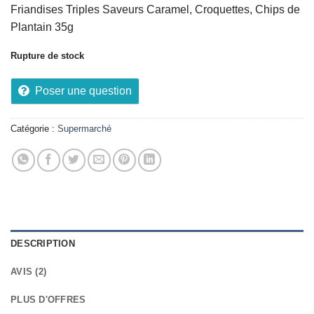
notations
Friandises Triples Saveurs Caramel, Croquettes, Chips de
client
Plantain 35g
Rupture de stock
Poser une question
Catégorie :
Supermarché
DESCRIPTION
AVIS (2)
PLUS D'OFFRES