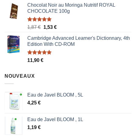
Chocolat Noir au Moringa Nutritif ROYAL
CHOCOLATE 100g
Note
5.00
Le
Le
1,87
€
1,53
€
sur 5
prix
prix
Cambridge Advanced Learner's Dictionnary, 4th
initial
actuel
Edition With CD-ROM
était :
est :
1,87 €.
1,53 €.
Note
5.00
11,90
€
sur 5
NOUVEAUX
Eau de Javel BLOOM , 5L
4,25
€
Eau de Javel BLOOM , 1L
1,19
€