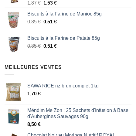
Le
Le
1,87
€
1,53
€
1,87 €.
1,53 €.
prix
prix
Biscuits à la Farine de Manioc 85g
initial
actuel
Le
Le
0,85
€
était :
0,51
€
est :
prix
prix
1,87 €.
1,53 €.
initial
actuel
Biscuits à la Farine de Patate 85g
était :
est :
Le
Le
0,85
€
0,51
€
0,85 €.
0,51 €.
prix
prix
initial
actuel
était :
est :
MEILLEURES VENTES
0,85 €.
0,51 €.
SAWA RICE riz brun complet 1kg
1,70
€
Mëndim Me Zon : 25 Sachets d'Infusion à Base
d'Aubergines Sauvages 90g
8,50
€
Chocolat Noir au Moringa Nutritif ROYAL