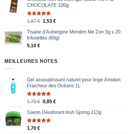
CHOCOLATE 100g
Note
5.00
Le
Le
1,87
€
1,53
€
sur 5
prix
prix
Tisane d'Aubergine Mendim Me Zon 3g x 20
initial
actuel
Infusettes (60g)
était :
est :
5,10
€
1,87 €.
1,53 €.
MEILLEURES NOTES
Gel assouplissant naturel pour linge Amidon
Fraicheur des Océans 1L
Note
5.00
Le
Le
1,70
€
0,85
€
sur 5
prix
prix
Savon Déodorant Irish Spring 113g
initial
actuel
était :
est :
1,70 €.
0,85 €.
Note
5.00
1,70
€
sur 5