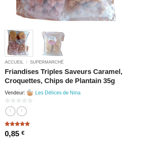
ACCUEIL
/
SUPERMARCHÉ
Friandises Triples Saveurs Caramel,
Croquettes, Chips de Plantain 35g
Vendeur:
Les Délices de Nina
0
sur
5
Noté
2
5
sur
0,85
€
5 basé sur