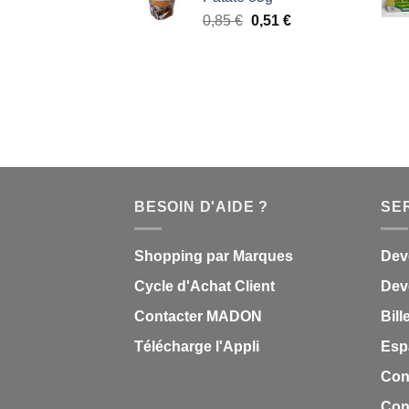
était :
est :
Le
Le
0,85
€
0,51
€
0,85 €.
0,51 €.
prix
prix
initial
actuel
était :
est :
0,85 €.
0,51 €.
BESOIN D'AIDE ?
SE
Shopping par Marques
Dev
Cycle d'Achat Client
Deve
Contacter MADON
Bill
Télécharge l'Appli
Esp
Con
Cond