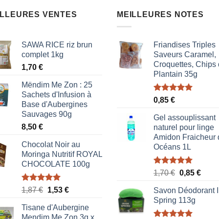
ILLEURES VENTES
MEILLEURES NOTES
SAWA RICE riz brun
Friandises Triples
complet 1kg
Saveurs Caramel,
Croquettes, Chips
1,70
€
Plantain 35g
Mëndim Me Zon : 25
Sachets d'Infusion à
Note
5.00
0,85
€
Base d'Aubergines
sur 5
Sauvages 90g
Gel assouplissant
8,50
€
naturel pour linge
Amidon Fraicheur 
Chocolat Noir au
Océans 1L
Moringa Nutritif ROYAL
CHOCOLATE 100g
Note
5.00
Le
Le
1,70
€
0,85
€
sur 5
prix
prix
Note
5.00
Le
Le
1,87
€
1,53
€
Savon Déodorant I
initial
actue
sur 5
prix
prix
Spring 113g
était :
est :
Tisane d'Aubergine
initial
actuel
1,70 €.
0,85 
Mendim Me Zon 3g x