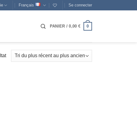
ie
Français
Se connecter
0
PANIER /
0,00
€
ltat