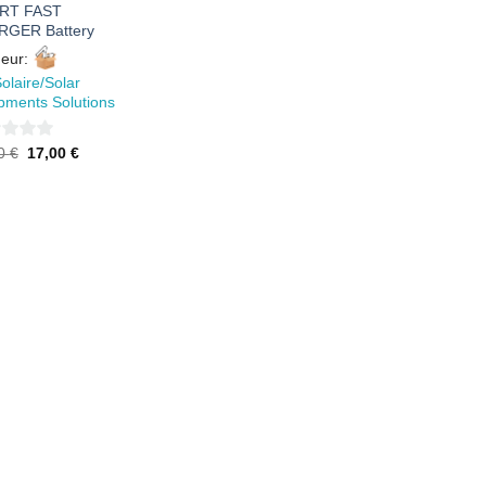
RT FAST
RGER Battery
eur:
olaire/Solar
pments Solutions
Le
Le
40
€
17,00
€
prix
prix
initial
actuel
était :
est :
20,40 €.
17,00 €.