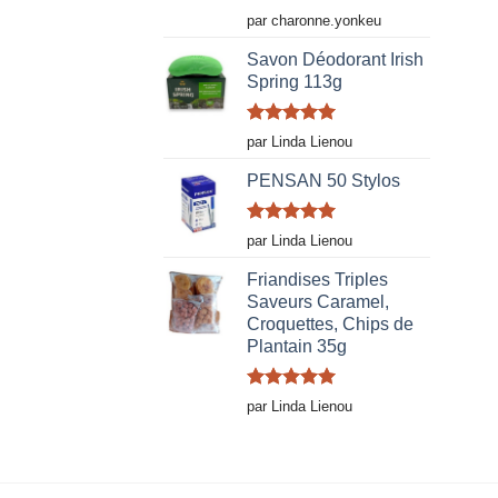
Note
5
sur
par charonne.yonkeu
5
Savon Déodorant Irish
Spring 113g
Note
5
sur
par Linda Lienou
5
PENSAN 50 Stylos
Note
5
sur
par Linda Lienou
5
Friandises Triples
Saveurs Caramel,
Croquettes, Chips de
Plantain 35g
Note
5
sur
par Linda Lienou
5