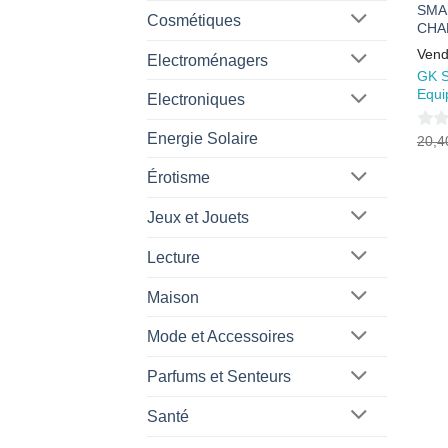
SMA
Cosmétiques
CHA
Vend
Electroménagers
GK S
Equi
Electroniques
Energie Solaire
0
20,
sur
Érotisme
5
Jeux et Jouets
Lecture
Maison
Mode et Accessoires
Parfums et Senteurs
Santé