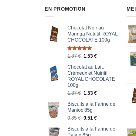
EN PROMOTION
ME
Chocolat Noir au
Moringa Nutritif ROYAL
CHOCOLATE 100g
Note
5.00
Le
Le
1,87
€
1,53
€
sur 5
prix
prix
Chocolat au Lait,
initial
actuel
Crémeux et Nutritif
était :
est :
ROYAL CHOCOLATE
1,87 €.
1,53 €.
100g
Le
Le
1,87
€
1,53
€
prix
prix
Biscuits à la Farine de
initial
actuel
Manioc 85g
était :
est :
Le
Le
0,85
€
0,51
€
1,87 €.
1,53 €.
prix
prix
Biscuits à la Farine de
initial
actuel
Patate 85g