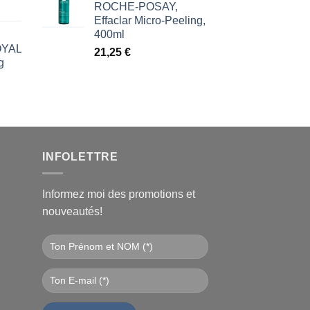
ROCHE-POSAY,
Effaclar Micro-Peeling,
400ml
ROYAL
21,25
€
g
l
€.
INFOLETTRE
Informez moi des promotions et
nouveautés!