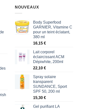
NOUVEAUX
Body Superfood
GARNIER, Vitamine C
 de
pour un teint éclatant,
380 ml
16,15
€
Lait corporel
éclaircissant ACM
Dépiwhite, 200ml
22,10
€
des
Spray solaire
transparent
SUNDANCE, Sport
SPF 50, 200 ml
rish
l
15,30
€
€.
Gel purifiant LA