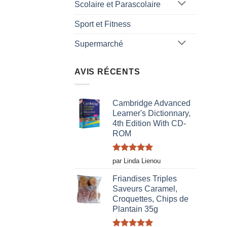
Scolaire et Parascolaire
Sport et Fitness
Supermarché
AVIS RÉCENTS
Cambridge Advanced
Learner's Dictionnary,
4th Edition With CD-
ROM
Note
5
sur
par Linda Lienou
5
Friandises Triples
Saveurs Caramel,
Croquettes, Chips de
Plantain 35g