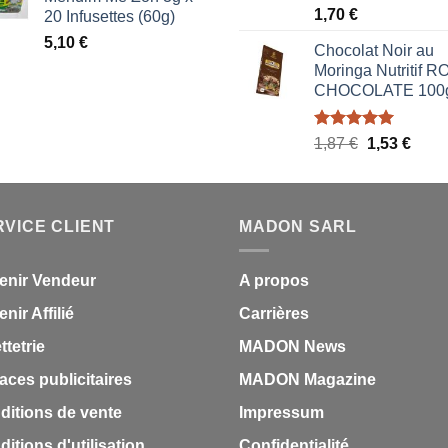
était :
est :
Note
5.00
1,70
€
20 Infusettes (60g)
1,87 €.
1,53 €.
sur 5
5,10
€
Chocolat Noir au
Moringa Nutritif 
CHOCOLATE 100
Note
5.00
Le
Le
1,87
€
1,53
€
sur 5
prix
prix
initial
actue
était :
est :
RVICE CLIENT
MADON SARL
1,87 €.
1,53 
enir Vendeur
A propos
nir Affilié
Carrières
ettetrie
MADON News
aces publicitaires
MADON Magazine
ditions de vente
Impressum
itions d'utilisation
Confidentialité