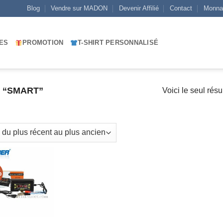
Blog
Vendre sur MADON
Devenir Affilié
Contact
Monna
ES
PROMOTION
T-SHIRT PERSONNALISÉ
S “SMART”
Voici le seul résu
%
AJOUTER
À MES
FAVORIS