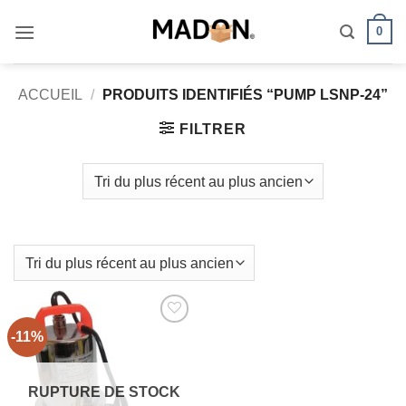
Passer
0
au
contenu
ACCUEIL
/
PRODUITS IDENTIFIÉS “PUMP LSNP-24”
FILTRER
-11%
AJOUTER
À MES
FAVORIS
RUPTURE DE STOCK