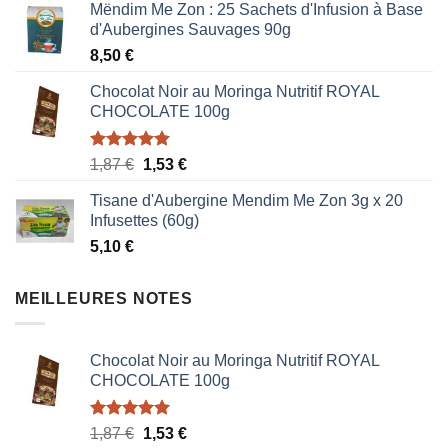
Mëndim Me Zon : 25 Sachets d'Infusion à Base
d'Aubergines Sauvages 90g
8,50
€
Chocolat Noir au Moringa Nutritif ROYAL
CHOCOLATE 100g
Note
5.00
Le
Le
1,87
€
1,53
€
sur 5
prix
prix
Tisane d'Aubergine Mendim Me Zon 3g x 20
initial
actuel
Infusettes (60g)
était :
est :
5,10
€
1,87 €.
1,53 €.
MEILLEURES NOTES
Chocolat Noir au Moringa Nutritif ROYAL
CHOCOLATE 100g
Note
5.00
Le
Le
1,87
€
1,53
€
sur 5