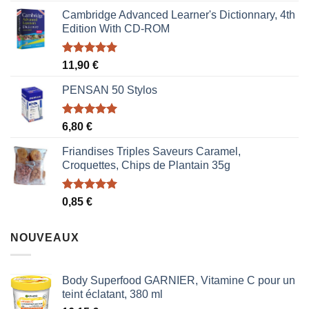
prix
prix
Cambridge Advanced Learner's Dictionnary, 4th
initial
actuel
Edition With CD-ROM
était :
est :
1,87 €.
1,53 €.
Note
5.00
11,90
€
sur 5
PENSAN 50 Stylos
Note
5.00
6,80
€
sur 5
Friandises Triples Saveurs Caramel,
Croquettes, Chips de Plantain 35g
Note
5.00
0,85
€
sur 5
NOUVEAUX
Body Superfood GARNIER, Vitamine C pour un
teint éclatant, 380 ml