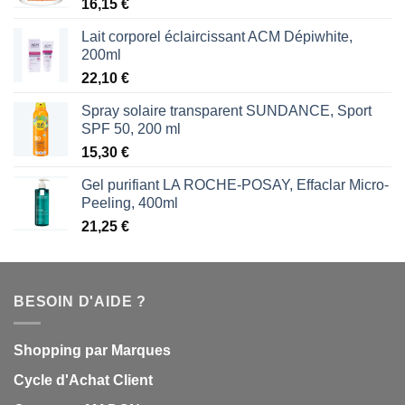
16,15
€
Lait corporel éclaircissant ACM Dépiwhite,
200ml
22,10
€
Spray solaire transparent SUNDANCE, Sport
SPF 50, 200 ml
15,30
€
Gel purifiant LA ROCHE-POSAY, Effaclar Micro-
Peeling, 400ml
21,25
€
BESOIN D'AIDE ?
Shopping par Marques
Cycle d'Achat Client