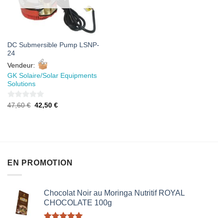
DC Submersible Pump LSNP-
24
Vendeur:
GK Solaire/Solar Equipments
Solutions
0
Le
Le
47,60
€
42,50
€
prix
prix
sur
initial
actuel
était :
est :
5
47,60 €.
42,50 €.
EN PROMOTION
Chocolat Noir au Moringa Nutritif ROYAL
CHOCOLATE 100g