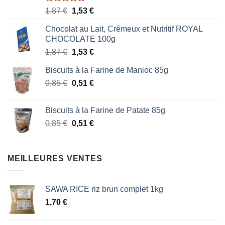
Note
5.00
Le
Le
1,87
€
1,53
€
sur 5
prix
prix
Chocolat au Lait, Crémeux et Nutritif ROYAL
initial
actuel
CHOCOLATE 100g
était :
est :
Le
Le
1,87
€
1,53
€
1,87 €.
1,53 €.
prix
prix
Biscuits à la Farine de Manioc 85g
initial
actuel
Le
Le
0,85
€
était :
0,51
€
est :
prix
prix
1,87 €.
1,53 €.
initial
actuel
Biscuits à la Farine de Patate 85g
était :
est :
Le
Le
0,85
€
0,51
€
0,85 €.
0,51 €.
prix
prix
initial
actuel
était :
est :
MEILLEURES VENTES
0,85 €.
0,51 €.
SAWA RICE riz brun complet 1kg
1,70
€