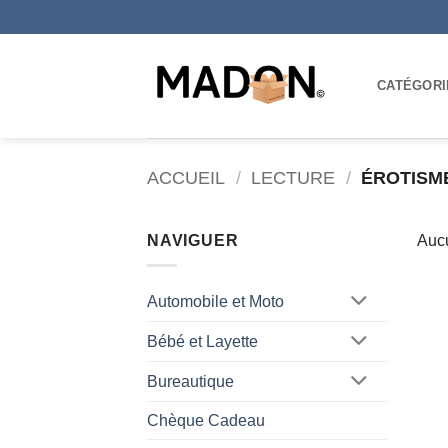
Passer
au
contenu
CATÉGORI
ACCUEIL
/
LECTURE
/
ÉROTISM
NAVIGUER
Aucu
Automobile et Moto
Bébé et Layette
Bureautique
Chèque Cadeau