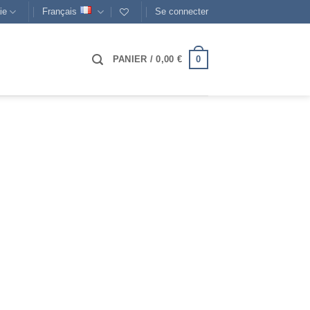
ie
Français
Se connecter
0
PANIER /
0,00
€