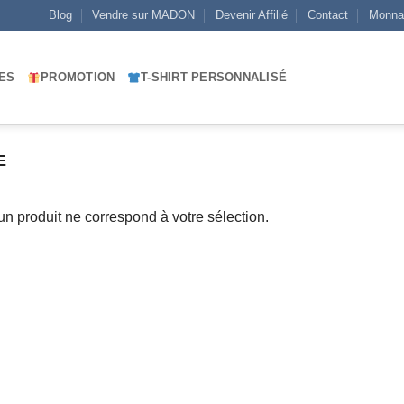
Blog
Vendre sur MADON
Devenir Affilié
Contact
Monna
ES
PROMOTION
T-SHIRT PERSONNALISÉ
E
n produit ne correspond à votre sélection.