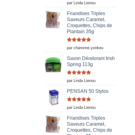
Note
5
sur
par Linda Lienou
5
Friandises Triples
Saveurs Caramel,
Croquettes, Chips de
Plantain 35g
Note
5
sur
par charonne.yonkeu
5
Savon Déodorant Irish
Spring 113g
Note
5
sur
par Linda Lienou
5
PENSAN 50 Stylos
Note
5
sur
par Linda Lienou
5
Friandises Triples
Saveurs Caramel,
Croquettes, Chips de