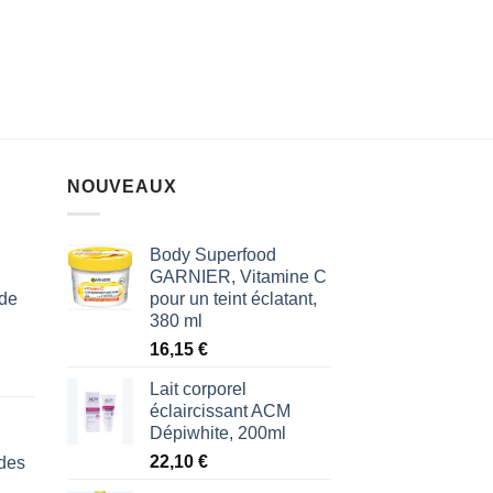
NOUVEAUX
Body Superfood
GARNIER, Vitamine C
 de
pour un teint éclatant,
380 ml
16,15
€
Lait corporel
éclaircissant ACM
Dépiwhite, 200ml
22,10
€
des