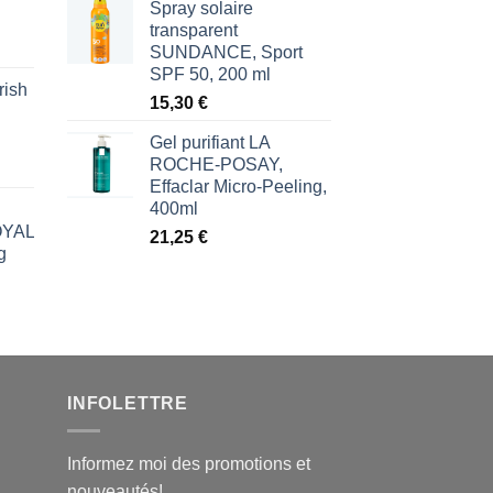
Spray solaire
transparent
SUNDANCE, Sport
SPF 50, 200 ml
rish
l
15,30
€
€.
Gel purifiant LA
ROCHE-POSAY,
Effaclar Micro-Peeling,
400ml
ROYAL
21,25
€
g
l
€.
INFOLETTRE
Informez moi des promotions et
nouveautés!