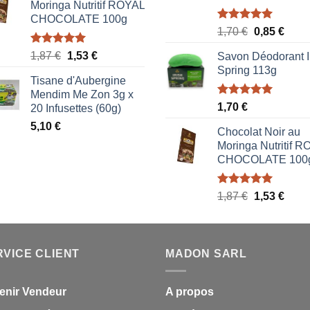
Moringa Nutritif ROYAL
CHOCOLATE 100g
Note
5.00
Le
Le
1,70
€
0,85
€
sur 5
prix
prix
Note
5.00
Le
Le
1,87
€
1,53
€
Savon Déodorant I
initial
actue
sur 5
prix
prix
Spring 113g
était :
est :
Tisane d'Aubergine
initial
actuel
1,70 €.
0,85 
Mendim Me Zon 3g x
était :
est :
Note
5.00
1,70
€
20 Infusettes (60g)
1,87 €.
1,53 €.
sur 5
5,10
€
Chocolat Noir au
Moringa Nutritif 
CHOCOLATE 100
Note
5.00
Le
Le
1,87
€
1,53
€
sur 5
prix
prix
initial
actue
était :
est :
RVICE CLIENT
MADON SARL
1,87 €.
1,53 
enir Vendeur
A propos