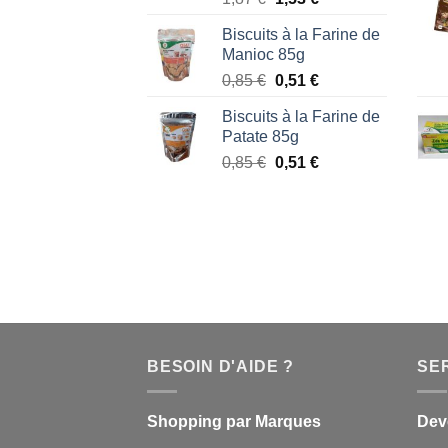
prix
prix
Biscuits à la Farine de
initial
actuel
Manioc 85g
était :
est :
Le
Le
0,85
€
0,51
€
1,87 €.
1,53 €.
prix
prix
Biscuits à la Farine de
initial
actuel
Patate 85g
était :
est :
Le
Le
0,85
€
0,51
€
0,85 €.
0,51 €.
prix
prix
initial
actuel
était :
est :
0,85 €.
0,51 €.
BESOIN D'AIDE ?
SE
Shopping par Marques
Dev