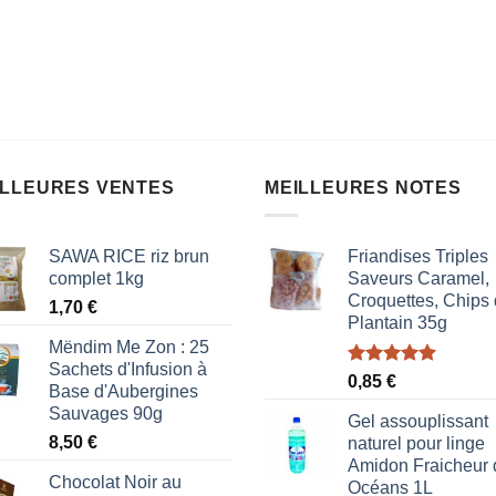
ILLEURES VENTES
MEILLEURES NOTES
SAWA RICE riz brun
Friandises Triples
complet 1kg
Saveurs Caramel,
Croquettes, Chips
1,70
€
Plantain 35g
Mëndim Me Zon : 25
Sachets d'Infusion à
Note
5.00
0,85
€
Base d'Aubergines
sur 5
Sauvages 90g
Gel assouplissant
8,50
€
naturel pour linge
Amidon Fraicheur 
Chocolat Noir au
Océans 1L