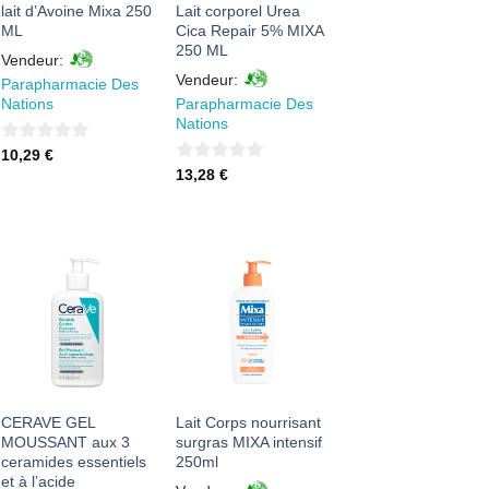
lait d’Avoine Mixa 250
Lait corporel Urea
ML
Cica Repair 5% MIXA
250 ML
Vendeur:
Vendeur:
Parapharmacie Des
Nations
Parapharmacie Des
Nations
0
10,29
€
0
13,28
€
sur
sur
5
5
AJOUTER
AJOUTER
À MES
À MES
FAVORIS
FAVORIS
CERAVE GEL
Lait Corps nourrisant
MOUSSANT aux 3
surgras MIXA intensif
ceramides essentiels
250ml
et à l’acide