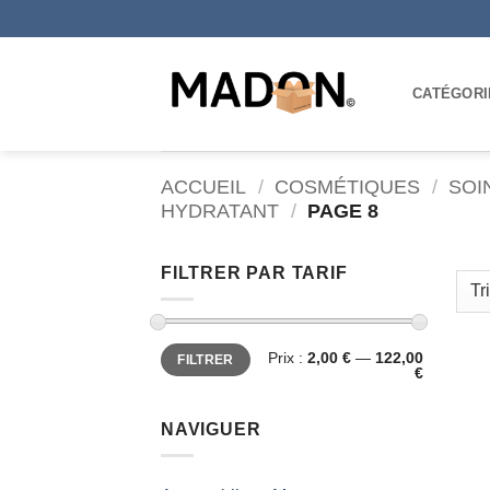
Passer
au
contenu
CATÉGORI
ACCUEIL
/
COSMÉTIQUES
/
SOI
HYDRATANT
/
PAGE 8
FILTRER PAR TARIF
Prix
Prix
Prix :
2,00 €
—
122,00
FILTRER
min
max
€
NAVIGUER