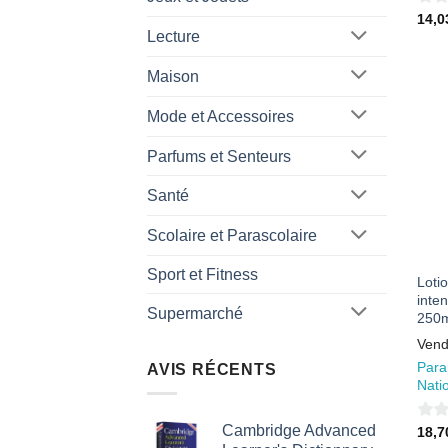
0
14,
Lecture
sur
5
Maison
Mode et Accessoires
Parfums et Senteurs
Santé
Scolaire et Parascolaire
Sport et Fitness
Lotio
inte
Supermarché
250m
Vend
Para
AVIS RÉCENTS
Nati
Cambridge Advanced
0
18,