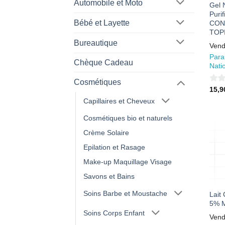
Automobile et Moto
Gel 
Purif
Bébé et Layette
CON
TOP
Bureautique
Vend
Para
Chèque Cadeau
Nati
Cosmétiques
0
15,
sur
Capillaires et Cheveux
5
Cosmétiques bio et naturels
Crème Solaire
Epilation et Rasage
Make-up Maquillage Visage
Savons et Bains
Soins Barbe et Moustache
Lait
5% M
Soins Corps Enfant
Vend