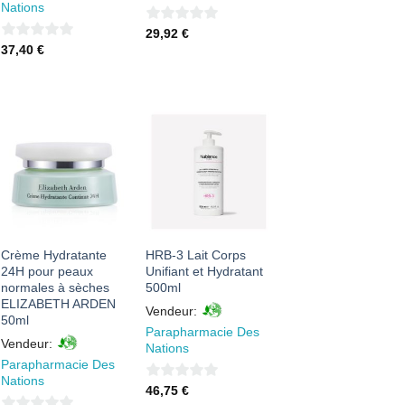
Nations
0
29,92
€
0
37,40
€
sur
sur
5
5
AJOUTER
AJOUTER
À MES
À MES
FAVORIS
FAVORIS
Crème Hydratante
HRB-3 Lait Corps
24H pour peaux
Unifiant et Hydratant
normales à sèches
500ml
ELIZABETH ARDEN
Vendeur:
50ml
Parapharmacie Des
Vendeur:
Nations
Parapharmacie Des
Nations
0
46,75
€