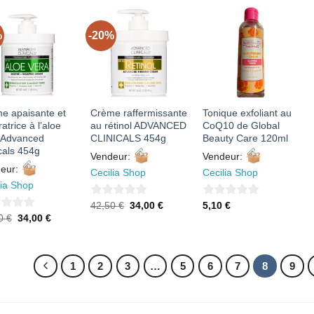
%
-20%
AJOUTER
AJOUTER
AJOUTER
À MES
À MES
À MES
FAVORIS
FAVORIS
FAVORIS
e apaisante et
Crème raffermissante
Tonique exfoliant au
atrice à l’aloe
au rétinol ADVANCED
CoQ10 de Global
 Advanced
CLINICALS 454g
Beauty Care 120ml
icals 454g
Vendeur:
Vendeur:
eur:
Cecilia Shop
Cecilia Shop
lia Shop
0
0
Le
Le
42,50
€
34,00
€
5,10
€
prix
prix
Le
Le
50
€
34,00
€
sur
sur
initial
actuel
prix
prix
était :
est :
5
5
initial
actuel
42,50 €.
34,00 €.
était :
est :
42,50 €.
34,00 €.
1
2
3
…
5
6
7
8
9