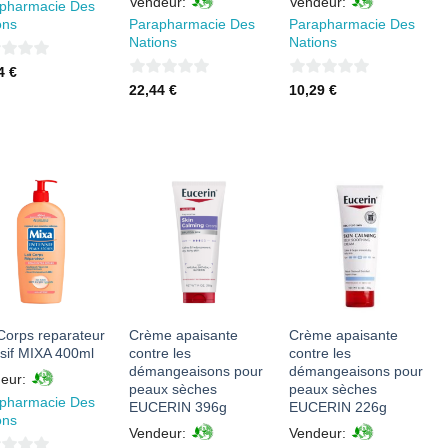
Vendeur:
Vendeur:
pharmacie Des
ons
Parapharmacie Des
Parapharmacie Des
Nations
Nations
44
€
0
0
22,44
€
10,29
€
sur
sur
5
5
AJOUTER
AJOUTER
AJOUTER
À MES
À MES
À MES
FAVORIS
FAVORIS
FAVORIS
 Corps reparateur
Crème apaisante
Crème apaisante
nsif MIXA 400ml
contre les
contre les
démangeaisons pour
démangeaisons pour
eur:
peaux sèches
peaux sèches
pharmacie Des
EUCERIN 396g
EUCERIN 226g
ons
Vendeur:
Vendeur: