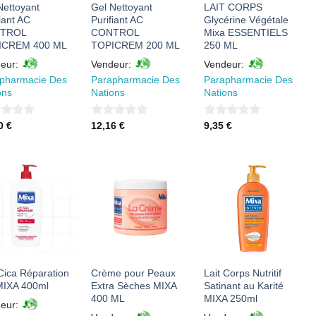
Nettoyant
Gel Nettoyant
LAIT CORPS
iant AC
Purifiant AC
Glycérine Végétale
TROL
CONTROL
Mixa ESSENTIELS
ICREM 400 ML
TOPICREM 200 ML
250 ML
eur:
Vendeur:
Vendeur:
pharmacie Des
Parapharmacie Des
Parapharmacie Des
ons
Nations
Nations
0
0
90
€
12,16
€
9,35
€
sur
sur
5
5
AJOUTER
AJOUTER
AJOUTER
À MES
À MES
À MES
FAVORIS
FAVORIS
FAVORIS
 Cica Réparation
Crème pour Peaux
Lait Corps Nutritif
IXA 400ml
Extra Sèches MIXA
Satinant au Karité
400 ML
MIXA 250ml
eur: