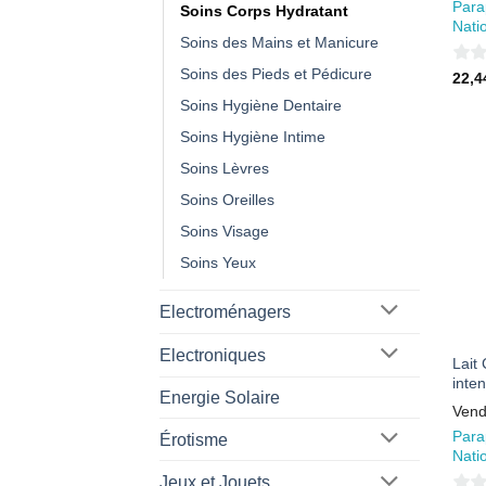
Para
Soins Corps Hydratant
Nati
Soins des Mains et Manicure
Soins des Pieds et Pédicure
0
22,
sur
Soins Hygiène Dentaire
5
Soins Hygiène Intime
Soins Lèvres
Soins Oreilles
Soins Visage
Soins Yeux
Electroménagers
Electroniques
Lait
inte
Energie Solaire
Vend
Para
Érotisme
Nati
Jeux et Jouets