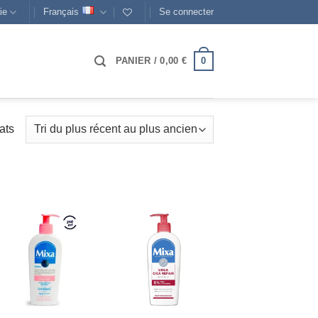
ie
Français
Se connecter
0
PANIER /
0,00
€
Trié
ats
du
plus
récent
au
plus
ancien
AJOUTER
AJOUTER
À MES
À MES
FAVORIS
FAVORIS