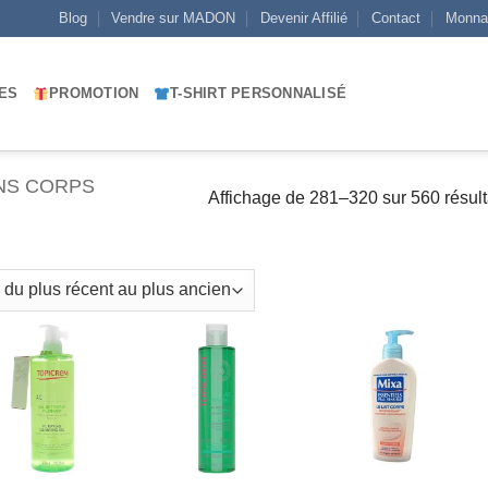
Blog
Vendre sur MADON
Devenir Affilié
Contact
Monna
ES
PROMOTION
T-SHIRT PERSONNALISÉ
NS CORPS
Affichage de 281–320 sur 560 résult
AJOUTER
AJOUTER
AJOUTER
À MES
À MES
À MES
FAVORIS
FAVORIS
FAVORIS