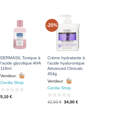
sur
5
5
-20%
AJOUTER
AJOUTER
À MES
À MES
FAVORIS
FAVORIS
DERMASIL Tonique à
Crème hydratante à
l’acide glycolique AHA
l’acide hyaluronique
118ml
Advanced Clinicals
454g
Vendeur:
Vendeur:
Cecilia Shop
Cecilia Shop
0
5,10
€
0
Le
Le
42,50
€
34,00
€
sur
prix
prix
sur
5
initial
actuel
était :
est :
5
42,50 €.
34,00 €.