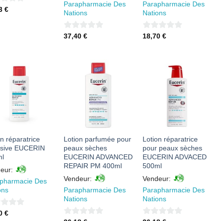
Parapharmacie Des
Parapharmacie Des
03
€
Nations
Nations
0
0
37,40
€
18,70
€
sur
sur
5
5
AJOUTER
AJOUTER
AJOUTER
À MES
À MES
À MES
FAVORIS
FAVORIS
FAVORIS
n réparatrice
Lotion parfumée pour
Lotion réparatrice
nsive EUCERIN
peaux sèches
pour peaux sèches
l
EUCERIN ADVANCED
EUCERIN ADVACED
REPAIR PM 400ml
500ml
eur:
Vendeur:
Vendeur:
pharmacie Des
ons
Parapharmacie Des
Parapharmacie Des
Nations
Nations
70
€
0
0