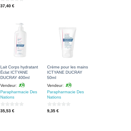
sur
0
37,40
€
5
sur
5
AJOUTER
AJOUTER
À MES
À MES
FAVORIS
FAVORIS
Lait Corps hydratant
Crème pour les mains
Éclat ICTYANE
ICTYANE DUCRAY
DUCRAY 400ml
50ml
Vendeur:
Vendeur:
Parapharmacie Des
Parapharmacie Des
Nations
Nations
0
0
35,53
€
9,35
€
sur
sur
5
5