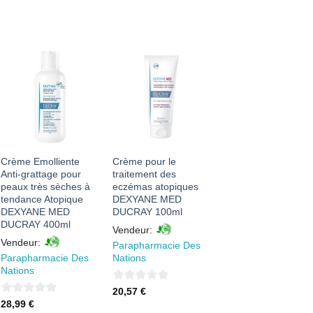
AJOUTER
AJOUTER
À MES
À MES
FAVORIS
FAVORIS
Crème Emolliente
Crème pour le
Anti-grattage pour
traitement des
peaux très sèches à
eczémas atopiques
tendance Atopique
DEXYANE MED
DEXYANE MED
DUCRAY 100ml
DUCRAY 400ml
Vendeur:
Vendeur:
Parapharmacie Des
Parapharmacie Des
Nations
Nations
0
20,57
€
0
28,99
€
sur