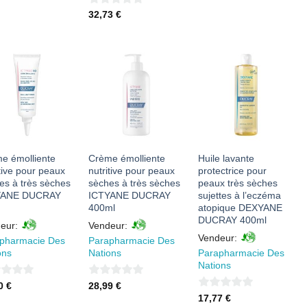
0
32,73
€
sur
5
AJOUTER
AJOUTER
AJOUTER
À MES
À MES
À MES
FAVORIS
FAVORIS
FAVORIS
e émolliente
Crème émolliente
Huile lavante
itive pour peaux
nutritive pour peaux
protectrice pour
es à très sèches
sèches à très sèches
peaux très sèches
YANE DUCRAY
ICTYANE DUCRAY
sujettes à l’eczéma
400ml
atopique DEXYANE
DUCRAY 400ml
eur:
Vendeur:
Vendeur:
pharmacie Des
Parapharmacie Des
ons
Nations
Parapharmacie Des
Nations
0
70
€
28,99
€
0
17,77
€
sur