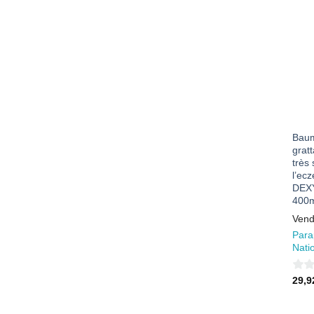
5
Baum
grat
très
l’ec
DEX
400m
Vend
Para
Nati
0
29,
sur
5