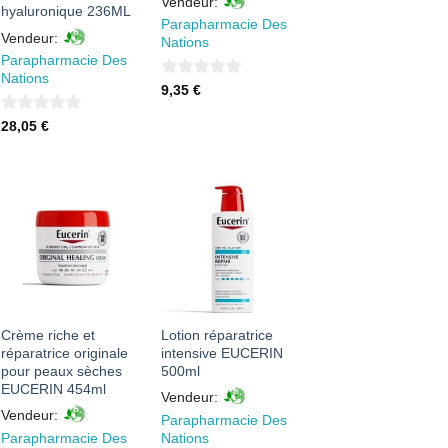
Vendeur:
hyaluronique 236ML
Parapharmacie Des
Vendeur:
Nations
Parapharmacie Des
Nations
0
9,35
€
sur
0
28,05
€
5
sur
5
AJOUTER
AJOUTER
À MES
À MES
FAVORIS
FAVORIS
Crème riche et
Lotion réparatrice
réparatrice originale
intensive EUCERIN
pour peaux sèches
500ml
EUCERIN 454ml
Vendeur:
Vendeur:
Parapharmacie Des
Parapharmacie Des
Nations