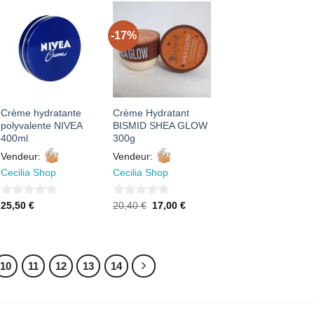
-17%
AJOUTER
AJOUTER
À MES
À MES
FAVORIS
FAVORIS
Crème hydratante
Crème Hydratant
polyvalente NIVEA
BISMID SHEA GLOW
400ml
300g
Vendeur:
Vendeur:
Cecilia Shop
Cecilia Shop
0
0
Le
Le
25,50
€
20,40
€
17,00
€
prix
prix
sur
sur
initial
actuel
était :
est :
5
5
20,40 €.
17,00 €.
10
11
12
13
14