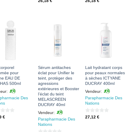
26,18
€
26,18
€
sur
sur
5
5
AJOUTER
AJOUTER
AJOUTER
À MES
À MES
À MES
FAVORIS
FAVORIS
FAVORIS
corporel
Sérum antitaches
Lait hydratant corps
umée pour
éclat pour Unifier le
pour peaux normales
me EAU DE
teint, protèger des
à sèches ICTYANE
HAS 500ml
agressions
DUCRAY 400ml
extérieures et Booster
eur:
Vendeur:
l’éclat du teint
pharmacie Des
Parapharmacie Des
MELASCREEN
ons
Nations
DUCRAY 40ml
Vendeur:
0
49
€
27,12
€
Parapharmacie Des
sur
Nations
5