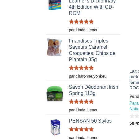
Learner's Dictionnary,
sur
4th Edition With CD-
5
ROM
Note
5
sur
par Linda Lienou
5
Friandises Triples
Saveurs Caramel,
Croquettes, Chips de
Plantain 35g
Lait 
Note
5
sur
par charonne.yonkeu
parf
5
fem
Savon Déodorant Irish
ROC
Spring 113g
Vend
Para
Nati
Note
5
sur
par Linda Lienou
5
PENSAN 50 Stylos
0
50,
sur
Note
5
sur
5
par Linda Lienou