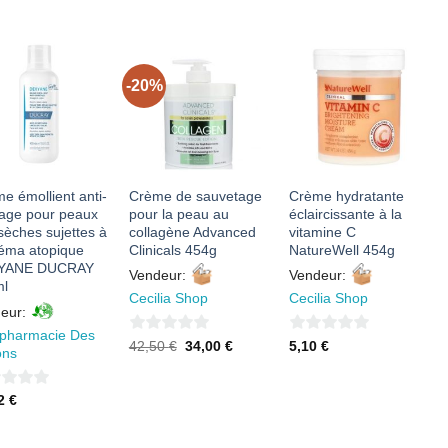
sur
5
5
-20%
AJOUTER
AJOUTER
AJOUTER
À MES
À MES
À MES
FAVORIS
FAVORIS
FAVORIS
e émollient anti-
Crème de sauvetage
Crème hydratante
tage pour peaux
pour la peau au
éclaircissante à la
 sèches sujettes à
collagène Advanced
vitamine C
zéma atopique
Clinicals 454g
NatureWell 454g
YANE DUCRAY
Vendeur:
Vendeur:
l
Cecilia Shop
Cecilia Shop
eur:
pharmacie Des
0
0
Le
Le
42,50
€
34,00
€
5,10
€
ons
prix
prix
sur
sur
initial
actuel
était :
est :
5
5
92
€
42,50 €.
34,00 €.