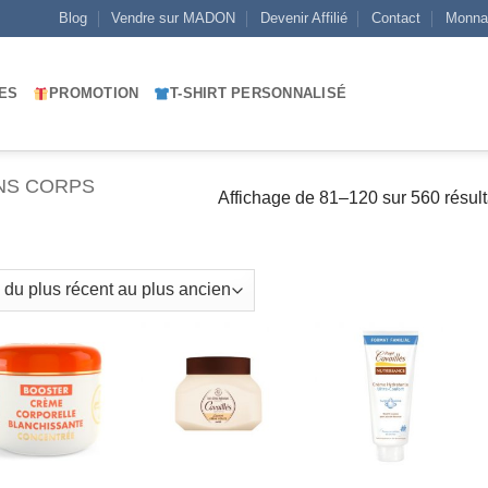
Blog
Vendre sur MADON
Devenir Affilié
Contact
Monna
ES
PROMOTION
T-SHIRT PERSONNALISÉ
NS CORPS
Affichage de 81–120 sur 560 résult
AJOUTER
AJOUTER
AJOUTER
À MES
À MES
À MES
FAVORIS
FAVORIS
FAVORIS