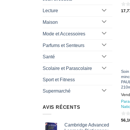
0
Lecture
17,
sur
Maison
5
Mode et Accessoires
Parfums et Senteurs
Santé
Scolaire et Parascolaire
Soin 
minc
Sport et Fitness
PAU
210m
Supermarché
Vend
Para
Nati
AVIS RÉCENTS
0
56,
Cambridge Advanced
sur