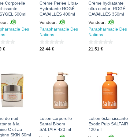
e Corporelle
Crème Perlée Ultra-
Crème hydratante
chissante
Hydratante ROGÉ
ultra confort ROGÉ
SYGEL 500ml
CAVAILLÈS 400ml
CAVAILLÈS 350ml
eur:
Vendeur:
Vendeur:
pharmacie Des
Parapharmacie Des
Parapharmacie Des
ons
Nations
Nations
0
0
49
€
22,44
€
21,51
€
sur
sur
5
5
AJOUTER
AJOUTER
AJOUTER
À MES
À MES
À MES
FAVORIS
FAVORIS
FAVORIS
e de nuit
Lotion corporelle
Lotion éclaircissante
atante à la
Santal Bloom
Exotic Pulp SALTAIR
mine C et au
SALTAIR 420 ml
420 ml
agène SKIN 50ml