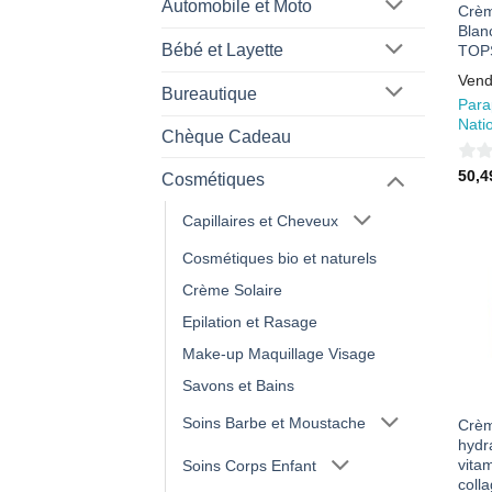
Automobile et Moto
Crèm
Blan
Bébé et Layette
TOP
Vend
Bureautique
Para
Nati
Chèque Cadeau
0
50,
Cosmétiques
sur
Capillaires et Cheveux
5
Cosmétiques bio et naturels
Crème Solaire
Epilation et Rasage
Make-up Maquillage Visage
Savons et Bains
Soins Barbe et Moustache
Crèm
hydr
vita
Soins Corps Enfant
coll