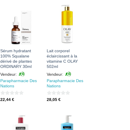
AJOUTER
AJOUTER
À MES
À MES
FAVORIS
FAVORIS
Sérum hydratant
Lait corporel
100% Squalane
éclaircissant à la
dérivé de plantes
vitamine C OLAY
ORDINARY 30ml
502ml
Vendeur:
Vendeur:
Parapharmacie Des
Parapharmacie Des
Nations
Nations
0
0
22,44
€
28,05
€
sur
sur
5
5
AJOUTER
AJOUTER