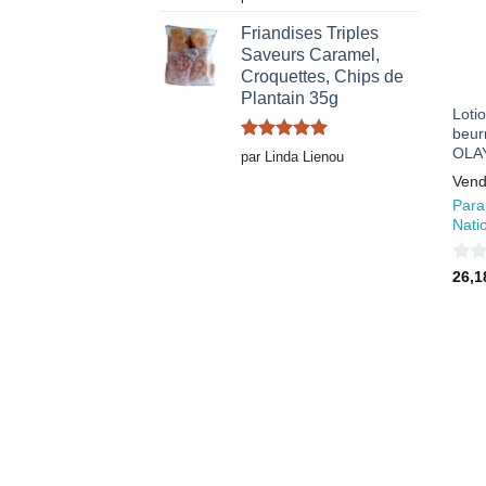
5
Friandises Triples
Saveurs Caramel,
Croquettes, Chips de
Plantain 35g
Loti
beur
OLA
Note
5
sur
par Linda Lienou
5
Vend
Para
Nati
0
26,
sur
5