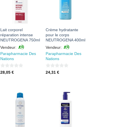
À MES
À MES
FAVORIS
FAVORIS
Lait corporel
Crème hydratante
réparation intense
pour le corps
NEUTROGENA 750ml
NEUTROGENA 400ml
Vendeur:
Vendeur:
Parapharmacie Des
Parapharmacie Des
Nations
Nations
0
0
28,05
€
24,31
€
sur
sur
5
5
AJOUTER
AJOUTER
À MES
À MES
FAVORIS
FAVORIS