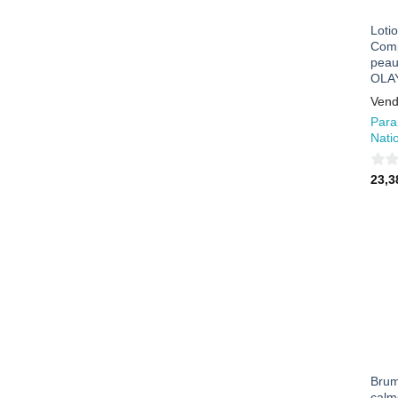
Loti
Comp
peau
OLA
Vend
Para
Nati
0
23,
sur
5
Brum
calm