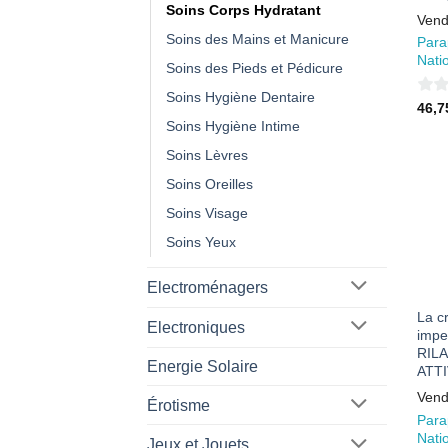
Soins Corps Hydratant
Vend
Soins des Mains et Manicure
Para
Nati
Soins des Pieds et Pédicure
Soins Hygiène Dentaire
0
46,
Soins Hygiène Intime
sur
5
Soins Lèvres
Soins Oreilles
Soins Visage
Soins Yeux
Electroménagers
La c
Electroniques
impe
RILA
Energie Solaire
ATTI
Vend
Érotisme
Para
Nati
Jeux et Jouets