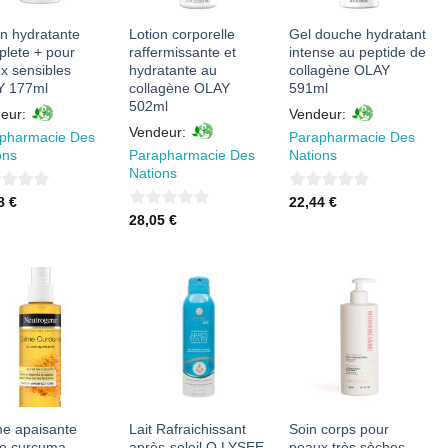
on hydratante
Lotion corporelle
Gel douche hydratant
lete + pour
raffermissante et
intense au peptide de
x sensibles
hydratante au
collagène OLAY
Y 177ml
collagène OLAY
591ml
502ml
eur:
Vendeur:
Vendeur:
pharmacie Des
Parapharmacie Des
ons
Parapharmacie Des
Nations
Nations
0
38
€
22,44
€
0
28,05
€
sur
sur
5
5
AJOUTER
AJOUTER
AJOUTER
À MES
À MES
À MES
FAVORIS
FAVORIS
FAVORIS
e apaisante
Lait Rafraichissant
Soin corps pour
e curcuma
après-soleil O.LYSEE
peaux très sèches