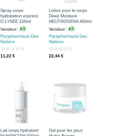
Spray corps
Lotion pour le corps
hydratation express
Deep Moisture
O.LYSEE 150ml
NEUTROGENA 400ml
Vendeur:
Vendeur:
Parapharmacie Des
Parapharmacie Des
Nations
Nations
0
0
11,22
€
22,44
€
sur
sur
5
5
AJOUTER
AJOUTER
À MES
À MES
FAVORIS
FAVORIS
Lait corps hydratant
Gel pour les yeux
NUHANCIAM 500ml
Hydro Boost+