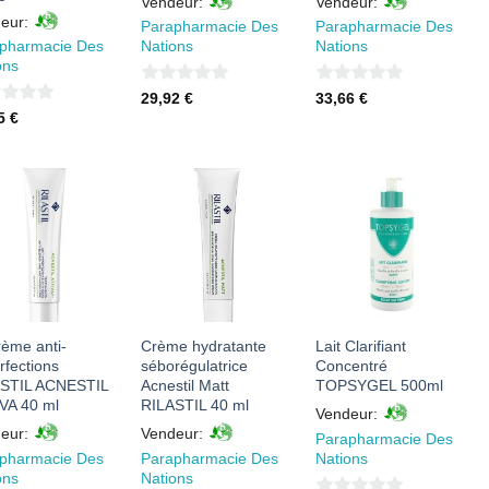
Vendeur:
Vendeur:
eur:
Parapharmacie Des
Parapharmacie Des
pharmacie Des
Nations
Nations
ons
0
0
29,92
€
33,66
€
75
€
sur
sur
5
5
AJOUTER
AJOUTER
AJOUTER
À MES
À MES
À MES
FAVORIS
FAVORIS
FAVORIS
rème anti-
Crème hydratante
Lait Clarifiant
rfections
séborégulatrice
Concentré
STIL ACNESTIL
Acnestil Matt
TOPSYGEL 500ml
VA 40 ml
RILASTIL 40 ml
Vendeur:
eur:
Vendeur:
Parapharmacie Des
pharmacie Des
Parapharmacie Des
Nations
ons
Nations