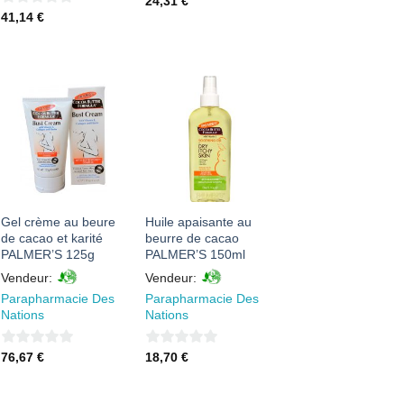
24,31
€
0
41,14
€
sur
sur
5
5
AJOUTER
AJOUTER
À MES
À MES
FAVORIS
FAVORIS
Gel crème au beure
Huile apaisante au
de cacao et karité
beurre de cacao
PALMER’S 125g
PALMER’S 150ml
Vendeur:
Vendeur:
Parapharmacie Des
Parapharmacie Des
Nations
Nations
0
0
76,67
€
18,70
€
sur
sur
5
5