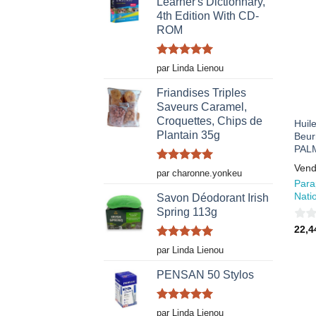
Learner's Dictionnary,
5
4th Edition With CD-
ROM
Note
5
sur
par Linda Lienou
5
Friandises Triples
Saveurs Caramel,
Croquettes, Chips de
Huil
Plantain 35g
Beur
PAL
Vend
Note
5
sur
par charonne.yonkeu
5
Para
Nati
Savon Déodorant Irish
Spring 113g
0
22,
sur
Note
5
sur
par Linda Lienou
5
5
PENSAN 50 Stylos
Note
5
sur
par Linda Lienou