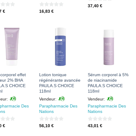
0
37,40
€
0
77
€
16,83
€
sur
sur
5
5
AJOUTER
AJOUTER
AJOUTER
À MES
À MES
À MES
FAVORIS
FAVORIS
FAVORIS
corporel effet
Lotion tonique
Sérum corporel à 5%
eur 2% BHA
régénérante avancée
de niacinamide
LA.S CHOICE
PAULA.S CHOICE
PAULA.S CHOICE
l
118ml
118ml
eur:
Vendeur:
Vendeur:
pharmacie Des
Parapharmacie Des
Parapharmacie Des
ons
Nations
Nations
0
0
10
€
56,10
€
43,01
€
sur
sur