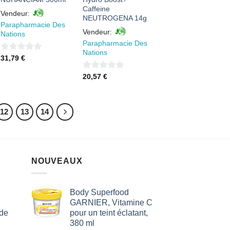
Caffeine
Vendeur:
NEUTROGENA 14g
Parapharmacie Des
Vendeur:
Nations
Parapharmacie Des
Nations
0
31,79
€
sur
0
20,57
€
5
sur
5
12
13
14
NOUVEAUX
Body Superfood
GARNIER, Vitamine C
 de
pour un teint éclatant,
380 ml