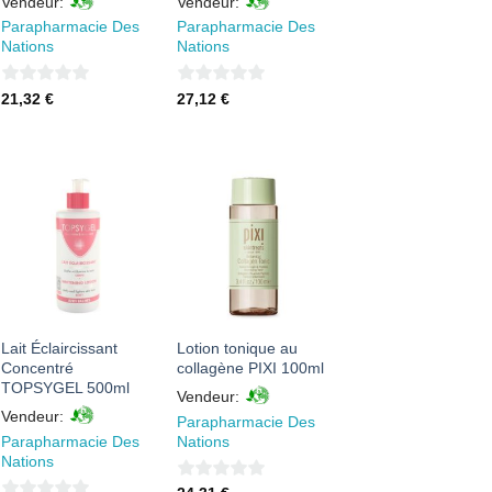
Vendeur:
Vendeur:
Parapharmacie Des
Parapharmacie Des
Nations
Nations
0
0
21,32
€
27,12
€
sur
sur
5
5
AJOUTER
AJOUTER
À MES
À MES
FAVORIS
FAVORIS
Lait Éclaircissant
Lotion tonique au
Concentré
collagène PIXI 100ml
TOPSYGEL 500ml
Vendeur:
Vendeur:
Parapharmacie Des
Parapharmacie Des
Nations
Nations
0