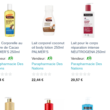
5
5
AJOUTER
AJOUTER
AJOUTER
À MES
À MES
À MES
FAVORIS
FAVORIS
FAVORIS
e Corporelle au
Lait corporel coconut
Lait pour le corps
re de Cacao
oil body lotion 250ml
réparation intense
MER’S 250ml
PALMER’S
NEUTROGENA 250ml
eur:
Vendeur:
Vendeur:
pharmacie Des
Parapharmacie Des
Parapharmacie Des
ons
Nations
Nations
0
0
44
€
22,44
€
20,57
€
sur
sur
5
5
AJOUTER
AJOUTER
AJOUTER