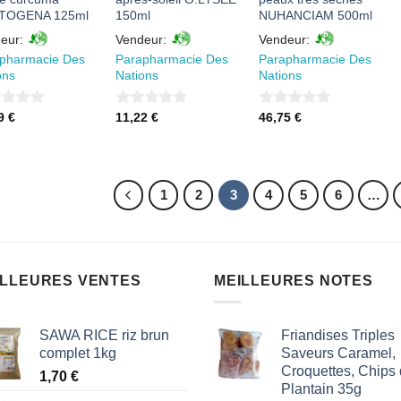
TOGENA 125ml
150ml
NUHANCIAM 500ml
eur:
Vendeur:
Vendeur:
pharmacie Des
Parapharmacie Des
Parapharmacie Des
ons
Nations
Nations
0
0
09
€
11,22
€
46,75
€
sur
sur
5
5
1
2
3
4
5
6
…
ILLEURES VENTES
MEILLEURES NOTES
SAWA RICE riz brun
Friandises Triples
complet 1kg
Saveurs Caramel,
Croquettes, Chips
1,70
€
Plantain 35g