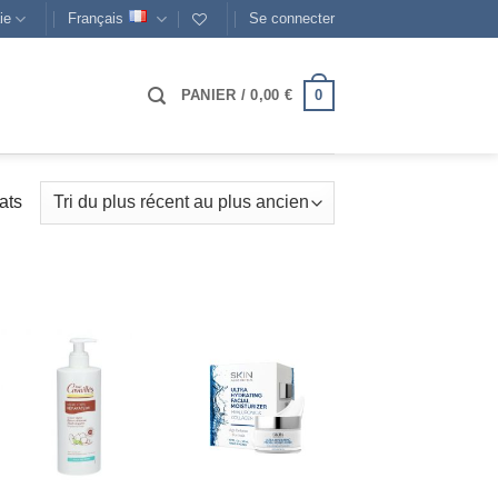
ie
Français
Se connecter
0
PANIER /
0,00
€
Trié
ats
du
plus
récent
au
plus
ancien
AJOUTER
AJOUTER
À MES
À MES
FAVORIS
FAVORIS