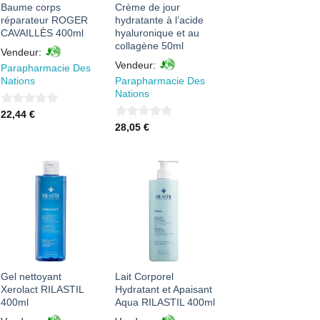
Baume corps
Crème de jour
réparateur ROGER
hydratante à l’acide
CAVAILLÈS 400ml
hyaluronique et au
collagène 50ml
Vendeur:
Vendeur:
Parapharmacie Des
Nations
Parapharmacie Des
Nations
0
22,44
€
0
28,05
€
sur
sur
5
5
AJOUTER
AJOUTER
À MES
À MES
FAVORIS
FAVORIS
Gel nettoyant
Lait Corporel
Xerolact RILASTIL
Hydratant et Apaisant
400ml
Aqua RILASTIL 400ml