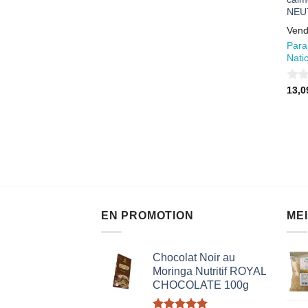
NEU
Vend
Para
Nati
0
13,
sur
5
EN PROMOTION
ME
Chocolat Noir au
Moringa Nutritif ROYAL
CHOCOLATE 100g