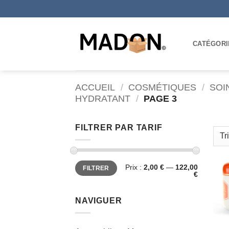
Passer
au
contenu
CATÉGORI
ACCUEIL
/
COSMÉTIQUES
/
SOI
HYDRATANT
/
PAGE 3
FILTRER PAR TARIF
Prix
Prix
Prix :
2,00 €
—
122,00
FILTRER
min
max
€
NAVIGUER