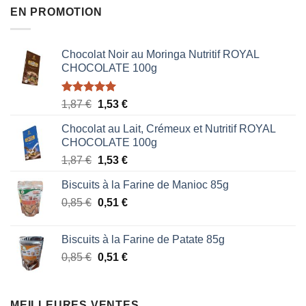
EN PROMOTION
Chocolat Noir au Moringa Nutritif ROYAL
CHOCOLATE 100g
Note
5.00
Le
Le
1,87
€
1,53
€
sur 5
prix
prix
Chocolat au Lait, Crémeux et Nutritif ROYAL
initial
actuel
CHOCOLATE 100g
était :
est :
Le
Le
1,87
€
1,53
€
1,87 €.
1,53 €.
prix
prix
Biscuits à la Farine de Manioc 85g
initial
actuel
Le
Le
0,85
€
était :
0,51
€
est :
prix
prix
1,87 €.
1,53 €.
initial
actuel
Biscuits à la Farine de Patate 85g
était :
est :
Le
Le
0,85
€
0,51
€
0,85 €.
0,51 €.
prix
prix
initial
actuel
était :
est :
MEILLEURES VENTES