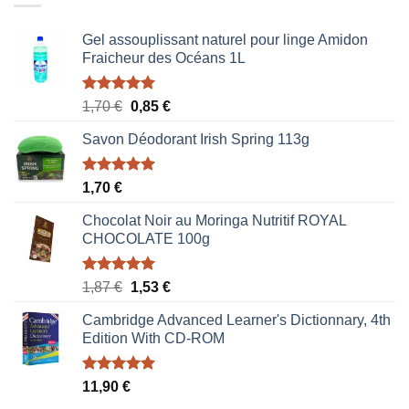
Gel assouplissant naturel pour linge Amidon
Fraicheur des Océans 1L
Note
5.00
Le
Le
1,70
€
0,85
€
sur 5
prix
prix
Savon Déodorant Irish Spring 113g
initial
actuel
était :
est :
1,70 €.
0,85 €.
Note
5.00
1,70
€
sur 5
Chocolat Noir au Moringa Nutritif ROYAL
CHOCOLATE 100g
Note
5.00
Le
Le
1,87
€
1,53
€
sur 5
prix
prix
Cambridge Advanced Learner's Dictionnary, 4th
initial
actuel
Edition With CD-ROM
était :
est :
1,87 €.
1,53 €.
Note
5.00
11,90
€
sur 5