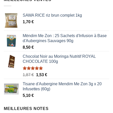
0,85 €.
0,51 €.
SAWA RICE riz brun complet 1kg
1,70
€
Mëndim Me Zon : 25 Sachets d'Infusion à Base
d'Aubergines Sauvages 90g
8,50
€
Chocolat Noir au Moringa Nutritif ROYAL
CHOCOLATE 100g
Note
5.00
Le
Le
1,87
€
1,53
€
sur 5
prix
prix
Tisane d'Aubergine Mendim Me Zon 3g x 20
initial
actuel
Infusettes (60g)
était :
est :
5,10
€
1,87 €.
1,53 €.
MEILLEURES NOTES