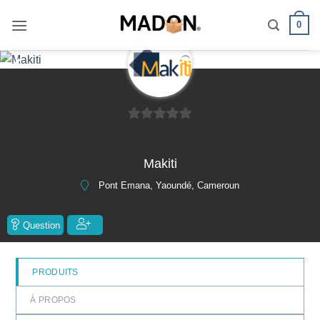
Passer
0
au
contenu
❮
❯
0
sur
Makiti
5
Pont Emana, Yaoundé, Cameroun
Question
PRODUITS
À PROPOS