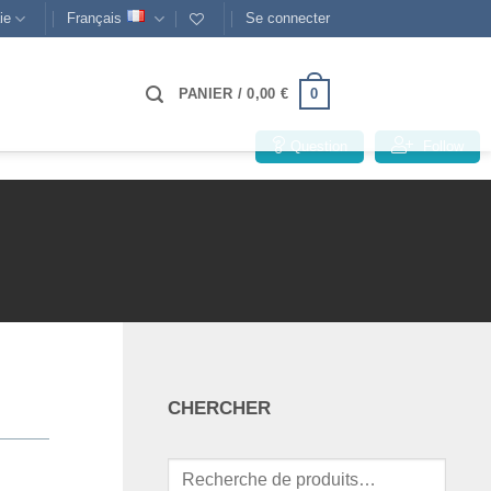
ie
Français
Se connecter
0
PANIER /
0,00
€
Question
Follow
❯
CHERCHER
Recherche