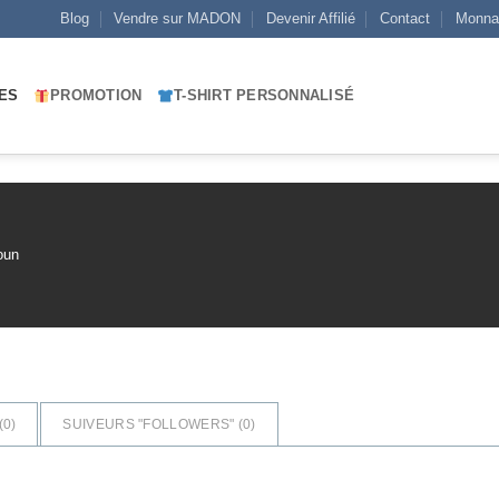
Blog
Vendre sur MADON
Devenir Affilié
Contact
Monna
ES
PROMOTION
T-SHIRT PERSONNALISÉ
oun
(
0
)
SUIVEURS "FOLLOWERS" (
0
)