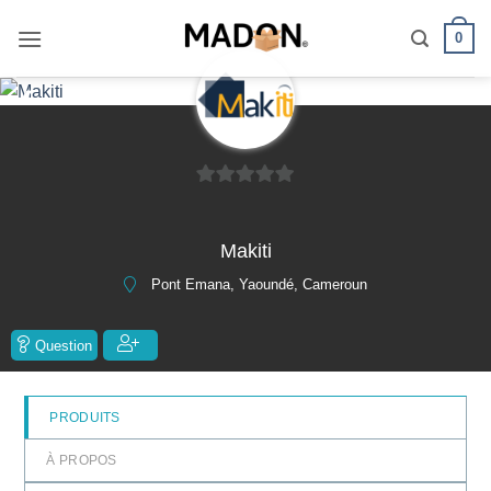
Passer
0
au
contenu
❮
❯
0
sur
Makiti
5
Pont Emana, Yaoundé, Cameroun
Question
PRODUITS
À PROPOS