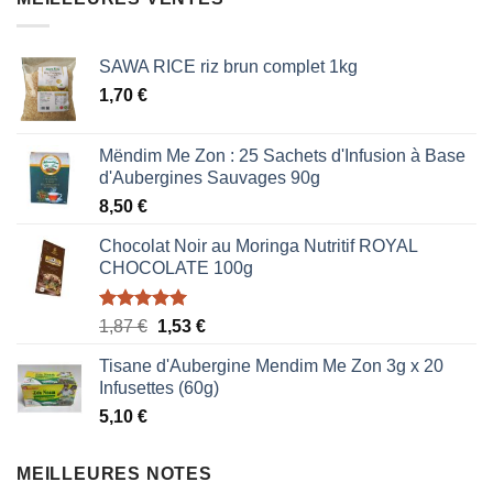
0,85 €.
0,51 €.
SAWA RICE riz brun complet 1kg
1,70
€
Mëndim Me Zon : 25 Sachets d'Infusion à Base
d'Aubergines Sauvages 90g
8,50
€
Chocolat Noir au Moringa Nutritif ROYAL
CHOCOLATE 100g
Note
5.00
Le
Le
1,87
€
1,53
€
sur 5
prix
prix
Tisane d'Aubergine Mendim Me Zon 3g x 20
initial
actuel
Infusettes (60g)
était :
est :
5,10
€
1,87 €.
1,53 €.
MEILLEURES NOTES