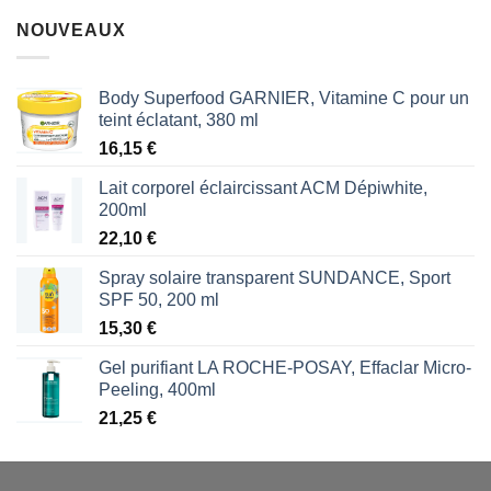
NOUVEAUX
Body Superfood GARNIER, Vitamine C pour un
teint éclatant, 380 ml
16,15
€
Lait corporel éclaircissant ACM Dépiwhite,
200ml
22,10
€
Spray solaire transparent SUNDANCE, Sport
SPF 50, 200 ml
15,30
€
Gel purifiant LA ROCHE-POSAY, Effaclar Micro-
Peeling, 400ml
21,25
€