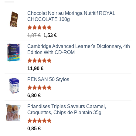
Chocolat Noir au Moringa Nutritif ROYAL
CHOCOLATE 100g
Note
5.00
Le
Le
1,87
€
1,53
€
sur 5
prix
prix
Cambridge Advanced Learner's Dictionnary, 4th
initial
actuel
Edition With CD-ROM
était :
est :
1,87 €.
1,53 €.
Note
5.00
11,90
€
sur 5
PENSAN 50 Stylos
Note
5.00
6,80
€
sur 5
Friandises Triples Saveurs Caramel,
Croquettes, Chips de Plantain 35g
Note
5.00
0,85
€
sur 5