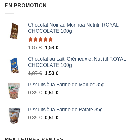
EN PROMOTION
Chocolat Noir au Moringa Nutritif ROYAL
CHOCOLATE 100g
Note
5.00
Le
Le
1,87
€
1,53
€
sur 5
prix
prix
Chocolat au Lait, Crémeux et Nutritif ROYAL
initial
actuel
CHOCOLATE 100g
était :
est :
Le
Le
1,87
€
1,53
€
1,87 €.
1,53 €.
prix
prix
Biscuits à la Farine de Manioc 85g
initial
actuel
Le
Le
0,85
€
était :
0,51
€
est :
prix
prix
1,87 €.
1,53 €.
initial
actuel
Biscuits à la Farine de Patate 85g
était :
est :
Le
Le
0,85
€
0,51
€
0,85 €.
0,51 €.
prix
prix
initial
actuel
était :
est :
MEILLEURES VENTES