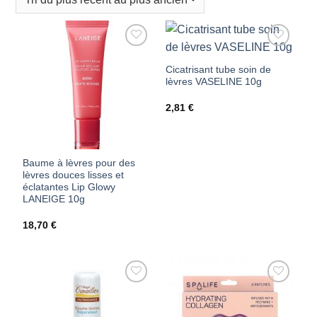
AJOUTER
AJOUTER
Cicatrisant tube soin de
À MES
À MES
lèvres VASELINE 10g
FAVORIS
FAVORIS
2,81
€
Baume à lèvres pour des
lèvres douces lisses et
éclatantes Lip Glowy
LANEIGE 10g
18,70
€
AJOUTER
AJOUTER
À MES
À MES