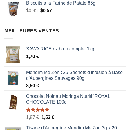
Biscuits à la Farine de Patate 85g
était :
est :
Le
Le
$
0,95
$
0,57
$0,95.
$0,57.
prix
prix
initial
actuel
était :
est :
MEILLEURES VENTES
$0,95.
$0,57.
SAWA RICE riz brun complet 1kg
1,70
€
Mëndim Me Zon : 25 Sachets d'Infusion à Base
d'Aubergines Sauvages 90g
8,50
€
Chocolat Noir au Moringa Nutritif ROYAL
CHOCOLATE 100g
Note
5.00
Le
Le
1,87
€
1,53
€
sur 5
prix
prix
Tisane d'Aubergine Mendim Me Zon 3g x 20
initial
actuel