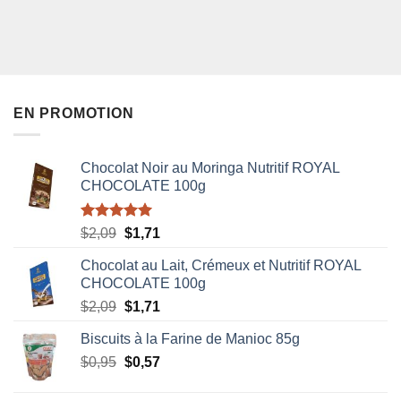
EN PROMOTION
Chocolat Noir au Moringa Nutritif ROYAL
CHOCOLATE 100g
Note
5.00
Le
Le
$
2,09
$
1,71
sur 5
prix
prix
Chocolat au Lait, Crémeux et Nutritif ROYAL
initial
actuel
CHOCOLATE 100g
était :
est :
Le
Le
$
2,09
$
1,71
$2,09.
$1,71.
prix
prix
Biscuits à la Farine de Manioc 85g
initial
actuel
Le
Le
$
0,95
était :
$
0,57
est :
prix
prix
$2,09.
$1,71.
initial
actuel