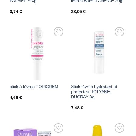
PALMER’S 4g
lèvres Baies LANEIGE 20g
3,74
€
28,05
€
AJOUTER
AJOUTER
À MES
À MES
FAVORIS
FAVORIS
stick à lèvres TOPICREM
Stick lèvres hydratant et
protecteur ICTYANE
DUCRAY 3g
4,68
€
7,48
€