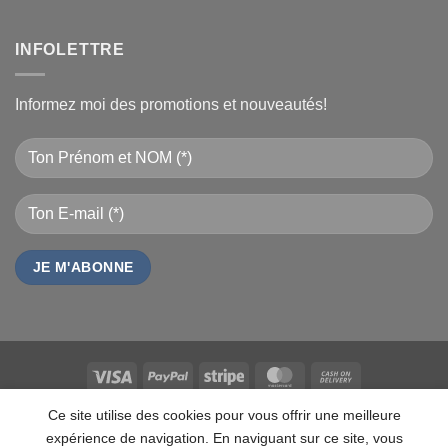
INFOLETTRE
Informez moi des promotions et nouveautés!
Visa
PayPal
Stripe
MasterCard
Cash
On
QUI SOMMES NOUS
CONTACT
FAQ
CAREERS
MARQUES
Ce site utilise des cookies pour vous offrir une meilleure
Delivery
LES MARQUES
TESTZ
EN PROMO
DOCUMENTS
VENDEURS
expérience de navigation. En naviguant sur ce site, vous
ANALYTICS
MDN-SUITE-VENDEURS
MON-TSHIRT