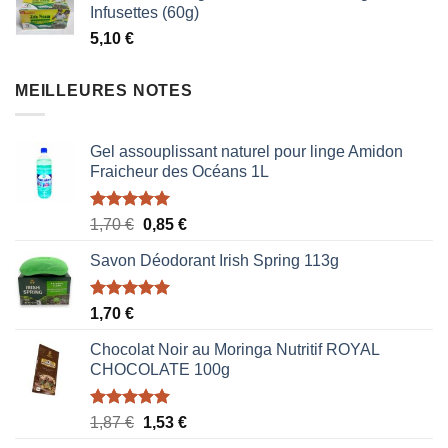
Infusettes (60g)
était :
est :
5,10
€
1,87 €.
1,53 €.
MEILLEURES NOTES
Gel assouplissant naturel pour linge Amidon
Fraicheur des Océans 1L
Note
5.00
Le
Le
1,70
€
0,85
€
sur 5
prix
prix
Savon Déodorant Irish Spring 113g
initial
actuel
était :
est :
1,70 €.
0,85 €.
Note
5.00
1,70
€
sur 5
Chocolat Noir au Moringa Nutritif ROYAL
CHOCOLATE 100g
Note
5.00
Le
Le
1,87
€
1,53
€
sur 5
prix
prix