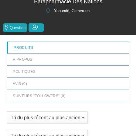
Parapharmacie Des Nations
5
Yaoundé, Cameroun
Question
PRODUITS
À PROPOS
POLITIQUES
AVIS (
0
)
SUIVEURS "FOLLOWERS" (
0
)