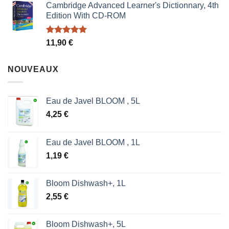
Cambridge Advanced Learner's Dictionnary, 4th
initial
actuel
Edition With CD-ROM
était :
est :
1,87 €.
1,53 €.
Note
5.00
11,90
€
sur 5
NOUVEAUX
Eau de Javel BLOOM , 5L
4,25
€
Eau de Javel BLOOM , 1L
1,19
€
Bloom Dishwash+, 1L
2,55
€
Bloom Dishwash+, 5L