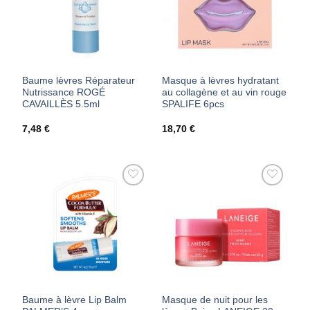
FAVORIS
FAVORIS
Baume lèvres Réparateur
Masque à lèvres hydratant
Nutrissance ROGÉ
au collagène et au vin rouge
CAVAILLÈS 5.5ml
SPALIFE 6pcs
7,48
€
18,70
€
AJOUTER
AJOUTER
À MES
À MES
FAVORIS
FAVORIS
Baume à lèvre Lip Balm
Masque de nuit pour les