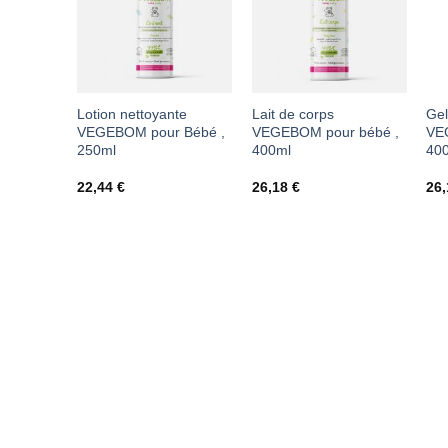
À MES
À MES
FAVORIS
FAVORIS
Lotion nettoyante
Lait de corps
Gel
VEGEBOM pour Bébé ,
VEGEBOM pour bébé ,
VE
250ml
400ml
40
22,44
€
26,18
€
26