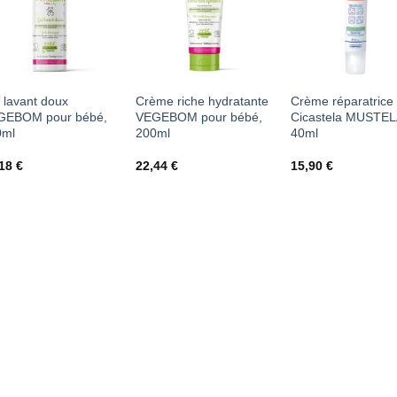
ancien
À MES
À MES
À MES
FAVORIS
FAVORIS
FAVORI
 lavant doux
Crème riche hydratante
Crème réparatrice
GEBOM pour bébé,
VEGEBOM pour bébé,
Cicastela MUSTEL
0ml
200ml
40ml
,18
€
22,44
€
15,90
€