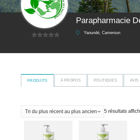
Parapharmacie D
Yaoundé, Cameroun
0
sur
5
À PROPOS
POLITIQUES
AVIS 
PRODUITS
5 résultats affic
AJOUTER
AJOUTER