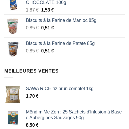
CHOCOLATE 100g
était :
est :
Le
Le
1,87
€
1,53
€
1,87 €.
1,53 €.
prix
prix
Biscuits à la Farine de Manioc 85g
initial
actuel
Le
Le
0,85
€
était :
0,51
€
est :
prix
prix
1,87 €.
1,53 €.
initial
actuel
Biscuits à la Farine de Patate 85g
était :
est :
Le
Le
0,85
€
0,51
€
0,85 €.
0,51 €.
prix
prix
initial
actuel
était :
est :
MEILLEURES VENTES
0,85 €.
0,51 €.
SAWA RICE riz brun complet 1kg
1,70
€
Mëndim Me Zon : 25 Sachets d'Infusion à Base
d'Aubergines Sauvages 90g
8,50
€