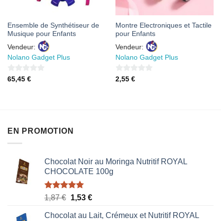
Ensemble de Synthétiseur de
Montre Electroniques et Tactile
Musique pour Enfants
pour Enfants
Vendeur:
Vendeur:
Nolano Gadget Plus
Nolano Gadget Plus
0
0
65,45
€
2,55
€
sur
sur
5
5
EN PROMOTION
Chocolat Noir au Moringa Nutritif ROYAL
CHOCOLATE 100g
Note
5.00
Le
Le
1,87
€
1,53
€
sur 5
prix
prix
Chocolat au Lait, Crémeux et Nutritif ROYAL
initial
actuel