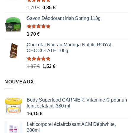
Note
5.00
Le
Le
1,70
€
0,85
€
sur 5
prix
prix
Savon Déodorant Irish Spring 113g
initial
actuel
était :
est :
1,70 €.
0,85 €.
Note
5.00
1,70
€
sur 5
Chocolat Noir au Moringa Nutritif ROYAL
CHOCOLATE 100g
Note
5.00
Le
Le
1,87
€
1,53
€
sur 5
prix
prix
initial
actuel
NOUVEAUX
était :
est :
1,87 €.
1,53 €.
Body Superfood GARNIER, Vitamine C pour un
teint éclatant, 380 ml
16,15
€
Lait corporel éclaircissant ACM Dépiwhite,
200ml