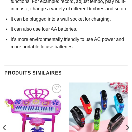
functions. For example: record, adjust tempo, play built-
in music, change a variety of different timbres and so on.
It can be plugged into a wall socket for charging.
It can also use four AA batteries.
It’s more environmentally friendly to use AC power and
more portable to use batteries.
PRODUITS SIMILAIRES
AJOUTER
AJOUTER
À MES
À MES
FAVORIS
FAVORIS