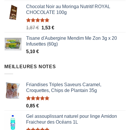
Chocolat Noir au Moringa Nutritif ROYAL
CHOCOLATE 100g
Note
5.00
Le
Le
1,87
€
1,53
€
sur 5
prix
prix
Tisane d'Aubergine Mendim Me Zon 3g x 20
initial
actuel
Infusettes (60g)
était :
est :
5,10
€
1,87 €.
1,53 €.
MEILLEURES NOTES
Friandises Triples Saveurs Caramel,
Croquettes, Chips de Plantain 35g
Note
5.00
0,85
€
sur 5
Gel assouplissant naturel pour linge Amidon
Fraicheur des Océans 1L