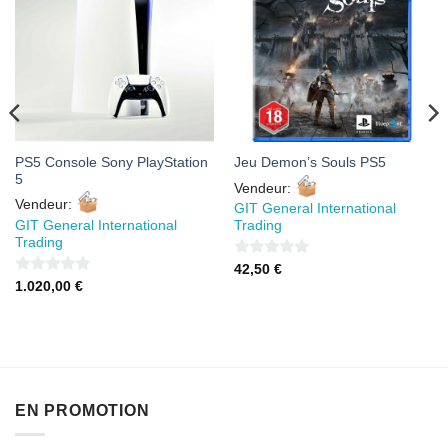
À MES
À MES
FAVORIS
FAVORIS
PS5 Console Sony PlayStation
Jeu Demon’s Souls PS5
5
Vendeur:
Vendeur:
GIT General International
GIT General International
Trading
Trading
0
42,50
€
0
1.020,00
€
sur
sur
5
5
EN PROMOTION