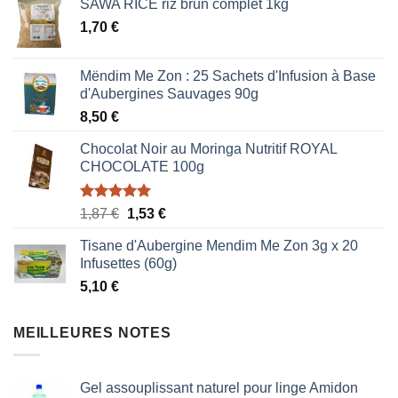
SAWA RICE riz brun complet 1kg
1,70
€
Mëndim Me Zon : 25 Sachets d'Infusion à Base
d'Aubergines Sauvages 90g
8,50
€
Chocolat Noir au Moringa Nutritif ROYAL
CHOCOLATE 100g
Note
5.00
Le
Le
1,87
€
1,53
€
sur 5
prix
prix
Tisane d'Aubergine Mendim Me Zon 3g x 20
initial
actuel
Infusettes (60g)
était :
est :
5,10
€
1,87 €.
1,53 €.
MEILLEURES NOTES
Gel assouplissant naturel pour linge Amidon