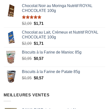
Chocolat Noir au Moringa Nutritif ROYAL
CHOCOLATE 100g
Note
5.00
Le
Le
$
2,09
$
1,71
sur 5
prix
prix
Chocolat au Lait, Crémeux et Nutritif ROYAL
initial
actuel
CHOCOLATE 100g
était :
est :
Le
Le
$
2,09
$
1,71
$2,09.
$1,71.
prix
prix
Biscuits à la Farine de Manioc 85g
initial
actuel
Le
Le
$
0,95
était :
$
0,57
est :
prix
prix
$2,09.
$1,71.
initial
actuel
Biscuits à la Farine de Patate 85g
était :
est :
Le
Le
$
0,95
$
0,57
$0,95.
$0,57.
prix
prix
initial
actuel
était :
est :
MEILLEURES VENTES
$0,95.
$0,57.