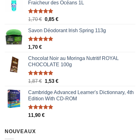
Fraicheur des Océans 1L
Note
5.00
Le
Le
1,70
€
0,85
€
sur 5
prix
prix
Savon Déodorant Irish Spring 113g
initial
actuel
était :
est :
1,70 €.
0,85 €.
Note
5.00
1,70
€
sur 5
Chocolat Noir au Moringa Nutritif ROYAL
CHOCOLATE 100g
Note
5.00
Le
Le
1,87
€
1,53
€
sur 5
prix
prix
Cambridge Advanced Learner's Dictionnary, 4th
initial
actuel
Edition With CD-ROM
était :
est :
1,87 €.
1,53 €.
Note
5.00
11,90
€
sur 5
NOUVEAUX