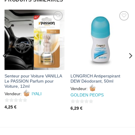
AJOUTER
AJOUTER
À MES
À MES
FAVORIS
FAVORIS
Senteur pour Voiture VANILLA
LONGRICH Antiperspirant
Le PASSION Parfum pour
DEW Déodorant, 50ml
Voiture, 12ml
Vendeur:
Vendeur:
IYALI
GOLDEN PEOPS
0
4,25
€
0
6,29
€
sur
sur
5
5