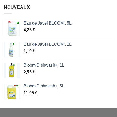
initial
actuel
NOUVEAUX
était :
est :
1,70 €.
0,85 €.
Eau de Javel BLOOM , 5L
4,25
€
Eau de Javel BLOOM , 1L
1,19
€
Bloom Dishwash+, 1L
2,55
€
Bloom Dishwash+, 5L
11,05
€