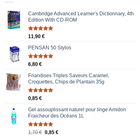
Cambridge Advanced Learner's Dictionnary, 4th
Edition With CD-ROM
Note
5.00
11,90
€
sur 5
PENSAN 50 Stylos
Note
5.00
6,80
€
sur 5
Friandises Triples Saveurs Caramel,
Croquettes, Chips de Plantain 35g
Note
5.00
0,85
€
sur 5
Gel assouplissant naturel pour linge Amidon
Fraicheur des Océans 1L
Note
5.00
Le
Le
1,70
€
0,85
€
sur 5
prix
prix