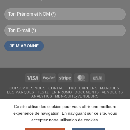
Visa
PayPal
Stripe
MasterCard
Cash
On
QUI SOMMES NOUS
CONTACT
FAQ
CAREERS
MARQUES
Delivery
LES MARQUES
TESTZ
EN PROMO
DOCUMENTS
VENDEURS
ANALYTICS
MDN-SUITE-VENDEURS
IMPRESSION PERSONNALISÉE
MON-TSHIRT
FÊTE DES MÈRES 31 MAI 2026 CAMEROUN
Ce site utilise des cookies pour vous offrir une meilleure
PASS LIVRAISON & SERVICE
expérience de navigation. En naviguant sur ce site, vous
Copyright 2026 ©
MADON DEV
acceptez notre utilisation de cookies.