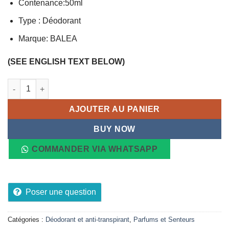
Contenance:50ml
Type : Déodorant
Marque: BALEA
(SEE ENGLISH TEXT BELOW)
quantité de Déodorant Roll BALEA MEN Sensitif, 50ml
AJOUTER AU PANIER
BUY NOW
COMMANDER VIA WHATSAPP
Poser une question
Catégories :
Déodorant et anti-transpirant
,
Parfums et Senteurs