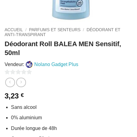
ACCUEIL
/
PARFUMS ET SENTEURS
/
DÉODORANT ET
ANTI-TRANSPIRANT
Déodorant Roll BALEA MEN Sensitif,
50ml
Vendeur:
Nolano Gadget Plus
0
sur
3,23
€
5
Sans alcool
0% aluminium
Durée longue de 48h