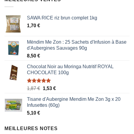
500,00 CFA.
300,00 CFA.
SAWA RICE riz brun complet 1kg
1,70
€
Mëndim Me Zon : 25 Sachets d'Infusion à Base
d'Aubergines Sauvages 90g
8,50
€
Chocolat Noir au Moringa Nutritif ROYAL
CHOCOLATE 100g
Note
5.00
Le
Le
1,87
€
1,53
€
sur 5
prix
prix
Tisane d'Aubergine Mendim Me Zon 3g x 20
initial
actuel
Infusettes (60g)
était :
est :
5,10
€
1,87 €.
1,53 €.
MEILLEURES NOTES