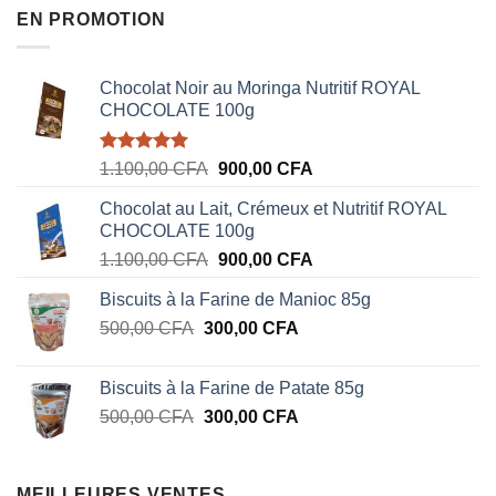
EN PROMOTION
Chocolat Noir au Moringa Nutritif ROYAL
CHOCOLATE 100g
Note
5.00
Le
Le
1.100,00
CFA
900,00
CFA
sur 5
prix
prix
Chocolat au Lait, Crémeux et Nutritif ROYAL
initial
actuel
CHOCOLATE 100g
était :
est :
Le
Le
1.100,00
CFA
900,00
CFA
1.100,00 CFA.
900,00 CFA.
prix
prix
Biscuits à la Farine de Manioc 85g
initial
actuel
Le
Le
500,00
CFA
300,00
était :
CFA
est :
prix
prix
1.100,00 CFA.
900,00 CFA.
initial
actuel
Biscuits à la Farine de Patate 85g
était :
est :
Le
Le
500,00
CFA
300,00
CFA
500,00 CFA.
300,00 CFA.
prix
prix
initial
actuel
était :
est :
MEILLEURES VENTES