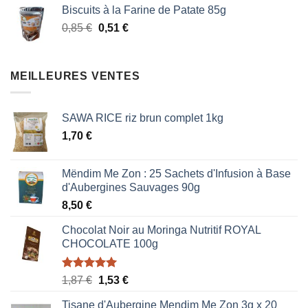
initial
actuel
Biscuits à la Farine de Patate 85g
était :
est :
Le
Le
0,85
€
0,51
€
0,85 €.
0,51 €.
prix
prix
initial
actuel
était :
est :
MEILLEURES VENTES
0,85 €.
0,51 €.
SAWA RICE riz brun complet 1kg
1,70
€
Mëndim Me Zon : 25 Sachets d'Infusion à Base
d'Aubergines Sauvages 90g
8,50
€
Chocolat Noir au Moringa Nutritif ROYAL
CHOCOLATE 100g
Note
5.00
Le
Le
1,87
€
1,53
€
sur 5
prix
prix
Tisane d'Aubergine Mendim Me Zon 3g x 20