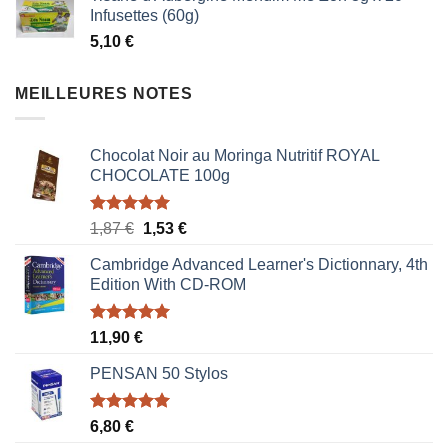
initial
actuel
Infusettes (60g)
était :
est :
5,10
€
1,87 €.
1,53 €.
MEILLEURES NOTES
Chocolat Noir au Moringa Nutritif ROYAL
CHOCOLATE 100g
Note
5.00
Le
Le
1,87
€
1,53
€
sur 5
prix
prix
Cambridge Advanced Learner's Dictionnary, 4th
initial
actuel
Edition With CD-ROM
était :
est :
1,87 €.
1,53 €.
Note
5.00
11,90
€
sur 5
PENSAN 50 Stylos
Note
5.00
6,80
€
sur 5