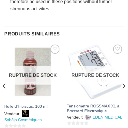
therefore be used in these positions without further
strenuous activities
PRODUITS SIMILAIRES
AJOUTER
AJOUTER
À MES
À MES
FAVORIS
FAVORIS
RUPTURE DE STOCK
RUPTURE DE STOCK
Tensiomètre ROSSMAX X1 a
Huile d’Hibiscus, 100 ml
Brassard Electronique
Vendeur:
Vendeur:
EDEN MEDICAL
Sobâjo Cosmétiques