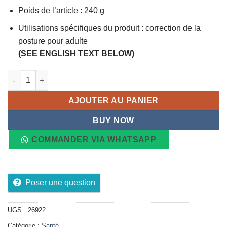
était :
est :
Poids de l’article : 240 g
52,70 €.
32,30 €.
Utilisations spécifiques du produit : correction de la
posture pour adulte
(SEE ENGLISH TEXT BELOW)
quantité de Correcteur de dos Redresseur pour une posture droi
AJOUTER AU PANIER
BUY NOW
COMMANDER VIA WHATSAPP
Poser une question
UGS :
26922
Catégorie :
Santé