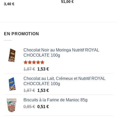
0
51,00
€
0
3,40
€
sur
sur
5
5
EN PROMOTION
Chocolat Noir au Moringa Nutritif ROYAL
CHOCOLATE 100g
Note
5.00
Le
Le
1,87
€
1,53
€
sur 5
prix
prix
Chocolat au Lait, Crémeux et Nutritif ROYAL
initial
actuel
CHOCOLATE 100g
était :
est :
Le
Le
1,87
€
1,53
€
1,87 €.
1,53 €.
prix
prix
Biscuits à la Farine de Manioc 85g
initial
actuel
Le
Le
0,85
€
était :
0,51
€
est :
prix
prix
1,87 €.
1,53 €.