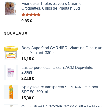
Friandises Triples Saveurs Caramel,
Croquettes, Chips de Plantain 35g
Note
5.00
0,85
€
sur 5
NOUVEAUX
Body Superfood GARNIER, Vitamine C pour un
teint éclatant, 380 ml
16,15
€
Lait corporel éclaircissant ACM Dépiwhite,
200ml
22,10
€
Spray solaire transparent SUNDANCE, Sport
SPF 50, 200 ml
15,30
€
Gel purifiant LA ROCHE-POSAY, Effaclar Micro-