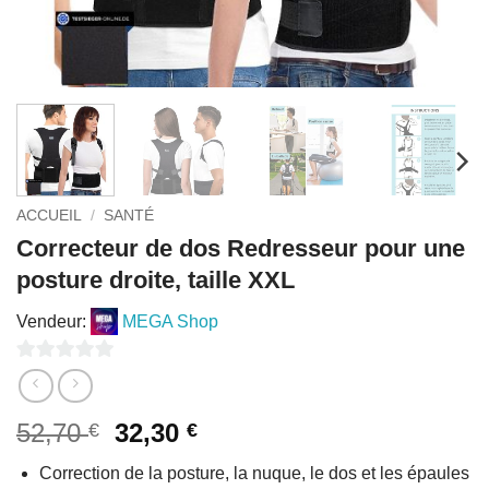
ACCUEIL
/
SANTÉ
Correcteur de dos Redresseur pour une
posture droite, taille XXL
Vendeur:
MEGA Shop
0
sur
Le
Le
52,70
32,30
€
€
5
prix
prix
Correction de la posture, la nuque, le dos et les épaules
initial
actuel