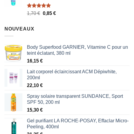
Note
5.00
Le
Le
1,70
€
0,85
€
sur 5
prix
prix
initial
actuel
NOUVEAUX
était :
est :
1,70 €.
0,85 €.
Body Superfood GARNIER, Vitamine C pour un
teint éclatant, 380 ml
16,15
€
Lait corporel éclaircissant ACM Dépiwhite,
200ml
22,10
€
Spray solaire transparent SUNDANCE, Sport
SPF 50, 200 ml
15,30
€
Gel purifiant LA ROCHE-POSAY, Effaclar Micro-
Peeling, 400ml