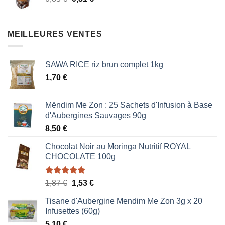
0,85 €.
0,51 €.
prix
prix
initial
actuel
était :
est :
MEILLEURES VENTES
0,85 €.
0,51 €.
SAWA RICE riz brun complet 1kg
1,70
€
Mëndim Me Zon : 25 Sachets d'Infusion à Base
d'Aubergines Sauvages 90g
8,50
€
Chocolat Noir au Moringa Nutritif ROYAL
CHOCOLATE 100g
Note
5.00
Le
Le
1,87
€
1,53
€
sur 5
prix
prix
Tisane d'Aubergine Mendim Me Zon 3g x 20
initial
actuel
Infusettes (60g)
était :
est :
5,10
€
1,87 €.
1,53 €.