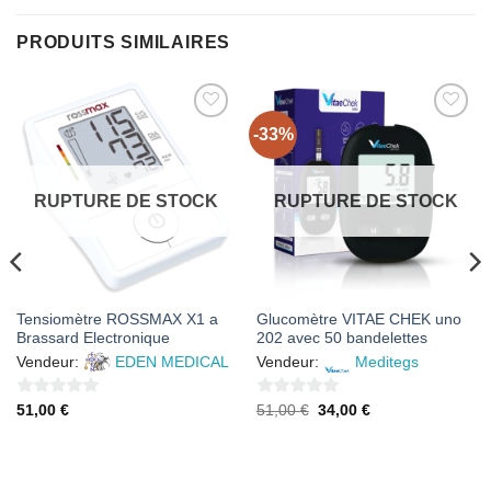
PRODUITS SIMILAIRES
-33%
AJOUTER
AJOUTER
À MES
À MES
FAVORIS
FAVORIS
RUPTURE DE STOCK
RUPTURE DE STOCK
Tensiomètre ROSSMAX X1 a
Glucomètre VITAE CHEK uno
Brassard Electronique
202 avec 50 bandelettes
Vendeur:
EDEN MEDICAL
Vendeur:
Meditegs
0
0
Le
Le
51,00
€
51,00
€
34,00
€
prix
prix
sur
sur
initial
actuel
était :
est :
5
5
51,00 €.
34,00 €.