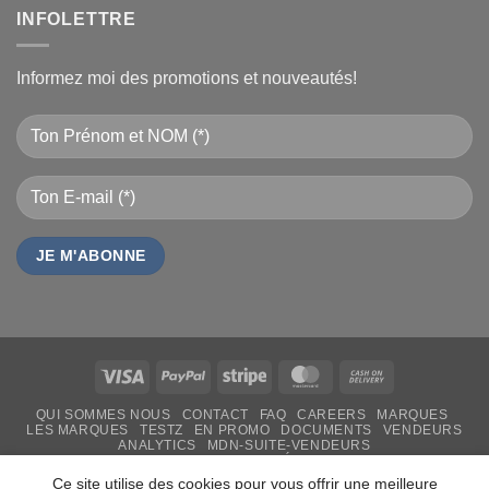
INFOLETTRE
Informez moi des promotions et nouveautés!
Visa
PayPal
Stripe
MasterCard
Cash
On
QUI SOMMES NOUS
CONTACT
FAQ
CAREERS
MARQUES
Delivery
LES MARQUES
TESTZ
EN PROMO
DOCUMENTS
VENDEURS
ANALYTICS
MDN-SUITE-VENDEURS
IMPRESSION PERSONNALISÉE
MON-TSHIRT
FÊTE DES MÈRES 31 MAI 2026 CAMEROUN
Ce site utilise des cookies pour vous offrir une meilleure