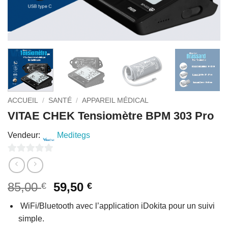
ACCUEIL
/
SANTÉ
/
APPAREIL MÉDICAL
VITAE CHEK Tensiomètre BPM 303 Pro
Vendeur:
Meditegs
0
sur
Le
Le
85,00
59,50
€
€
5
prix
prix
WiFi/Bluetooth avec l’application iDokita pour un suivi
initial
actuel
simple.
était :
est :