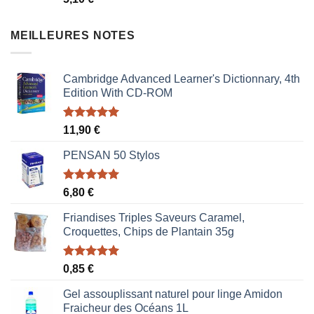
MEILLEURES NOTES
Cambridge Advanced Learner's Dictionnary, 4th
Edition With CD-ROM
Note
5.00
11,90
€
sur 5
PENSAN 50 Stylos
Note
5.00
6,80
€
sur 5
Friandises Triples Saveurs Caramel,
Croquettes, Chips de Plantain 35g
Note
5.00
0,85
€
sur 5
Gel assouplissant naturel pour linge Amidon
Fraicheur des Océans 1L