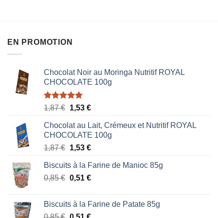
EN PROMOTION
Chocolat Noir au Moringa Nutritif ROYAL
CHOCOLATE 100g
Note
5.00
Le
Le
1,87
€
1,53
€
sur 5
prix
prix
Chocolat au Lait, Crémeux et Nutritif ROYAL
initial
actuel
CHOCOLATE 100g
était :
est :
Le
Le
1,87
€
1,53
€
1,87 €.
1,53 €.
prix
prix
Biscuits à la Farine de Manioc 85g
initial
actuel
Le
Le
0,85
€
était :
0,51
€
est :
prix
prix
1,87 €.
1,53 €.
initial
actuel
Biscuits à la Farine de Patate 85g
était :
est :
Le
Le
0,85
€
0,51
€