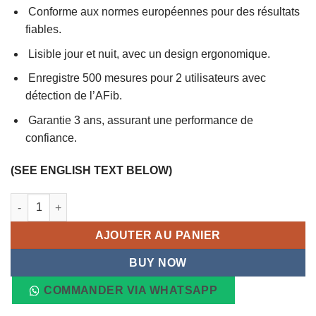
85,00 €.
59,50 €.
Conforme aux normes européennes pour des résultats
fiables.
Lisible jour et nuit, avec un design ergonomique.
Enregistre 500 mesures pour 2 utilisateurs avec
détection de l’AFib.
Garantie 3 ans, assurant une performance de
confiance.
(SEE ENGLISH TEXT BELOW)
quantité de VITAE CHEK Tensiomètre BPM 303 Pro
AJOUTER AU PANIER
BUY NOW
COMMANDER VIA WHATSAPP