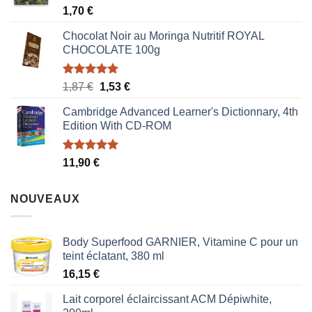
1,70 €.
0,85 €.
Note
5.00
1,70
€
sur 5
Chocolat Noir au Moringa Nutritif ROYAL
CHOCOLATE 100g
Note
5.00
Le
Le
1,87
€
1,53
€
sur 5
prix
prix
Cambridge Advanced Learner's Dictionnary, 4th
initial
actuel
Edition With CD-ROM
était :
est :
1,87 €.
1,53 €.
Note
5.00
11,90
€
sur 5
NOUVEAUX
Body Superfood GARNIER, Vitamine C pour un
teint éclatant, 380 ml
16,15
€
Lait corporel éclaircissant ACM Dépiwhite,