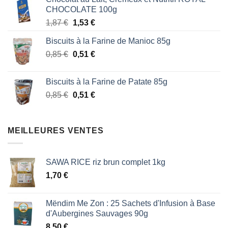
initial
actuel
CHOCOLATE 100g
était :
est :
Le
Le
1,87
€
1,53
€
1,87 €.
1,53 €.
prix
prix
Biscuits à la Farine de Manioc 85g
initial
actuel
Le
Le
0,85
€
était :
0,51
€
est :
prix
prix
1,87 €.
1,53 €.
initial
actuel
Biscuits à la Farine de Patate 85g
était :
est :
Le
Le
0,85
€
0,51
€
0,85 €.
0,51 €.
prix
prix
initial
actuel
était :
est :
MEILLEURES VENTES
0,85 €.
0,51 €.
SAWA RICE riz brun complet 1kg
1,70
€
Mëndim Me Zon : 25 Sachets d'Infusion à Base
d'Aubergines Sauvages 90g
8,50
€