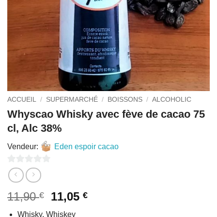
ACCUEIL
/
SUPERMARCHÉ
/
BOISSONS
/
ALCOHOLIC
Whyscao Whisky avec fève de cacao 75
cl, Alc 38%
Vendeur:
Eden espoir cacao
0
sur
Le
Le
11,90
11,05
€
€
5
prix
prix
Whisky, Whiskey