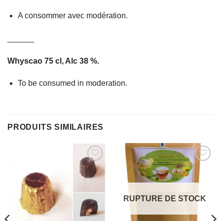
A consommer avec modération.
______
Whyscao 75 cl, Alc 38 %.
To be consumed in moderation.
PRODUITS SIMILAIRES
AJOUTER
AJOUTER
À MES
À MES
FAVORIS
FAVORIS
RUPTURE DE STOCK