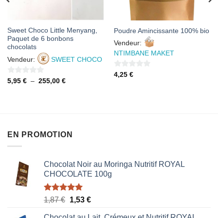
Sweet Choco Little Menyang,
Poudre Amincissante 100% bio
Paquet de 6 bonbons
Vendeur:
chocolats
NTIMBANE MAKET
Vendeur:
SWEET CHOCO
0
4,25
€
0
Plage
5,95
€
–
255,00
€
sur
de
sur
prix :
5
5,95 €
5
à
255,00 €
EN PROMOTION
Chocolat Noir au Moringa Nutritif ROYAL
CHOCOLATE 100g
Note
5.00
Le
Le
1,87
€
1,53
€
sur 5
prix
prix
Chocolat au Lait, Crémeux et Nutritif ROYAL