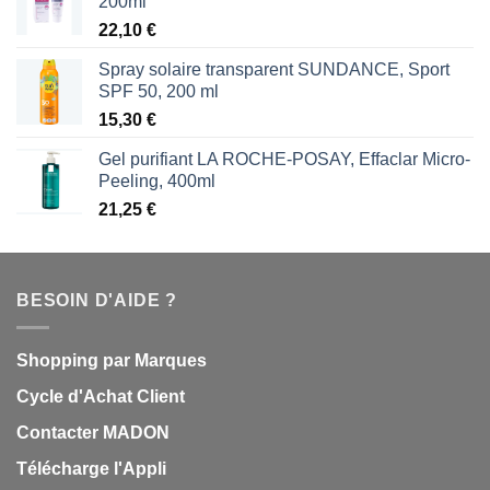
200ml
22,10
€
Spray solaire transparent SUNDANCE, Sport
SPF 50, 200 ml
15,30
€
Gel purifiant LA ROCHE-POSAY, Effaclar Micro-
Peeling, 400ml
21,25
€
BESOIN D'AIDE ?
Shopping par Marques
Cycle d'Achat Client
Contacter MADON
Télécharge l'Appli