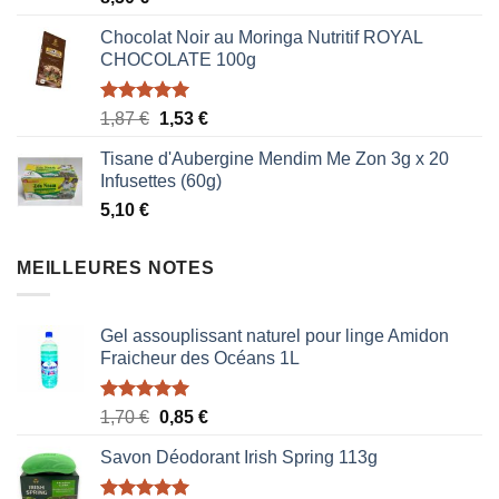
Chocolat Noir au Moringa Nutritif ROYAL
CHOCOLATE 100g
Note
5.00
Le
Le
1,87
€
1,53
€
sur 5
prix
prix
Tisane d'Aubergine Mendim Me Zon 3g x 20
initial
actuel
Infusettes (60g)
était :
est :
5,10
€
1,87 €.
1,53 €.
MEILLEURES NOTES
Gel assouplissant naturel pour linge Amidon
Fraicheur des Océans 1L
Note
5.00
Le
Le
1,70
€
0,85
€
sur 5
prix
prix
Savon Déodorant Irish Spring 113g
initial
actuel
était :
est :