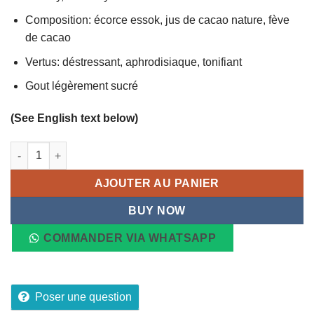
initial
actuel
était :
est :
Composition: écorce essok, jus de cacao nature, fève
11,90 €.
11,05 €.
de cacao
Vertus: déstressant, aphrodisiaque, tonifiant
Gout légèrement sucré
(See English text below)
quantité de Whyscao Whisky avec fève de cacao 75 cl, Alc 38%
AJOUTER AU PANIER
BUY NOW
COMMANDER VIA WHATSAPP
Poser une question