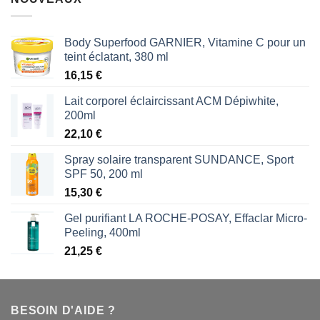
Body Superfood GARNIER, Vitamine C pour un
teint éclatant, 380 ml
16,15
€
Lait corporel éclaircissant ACM Dépiwhite,
200ml
22,10
€
Spray solaire transparent SUNDANCE, Sport
SPF 50, 200 ml
15,30
€
Gel purifiant LA ROCHE-POSAY, Effaclar Micro-
Peeling, 400ml
21,25
€
BESOIN D'AIDE ?