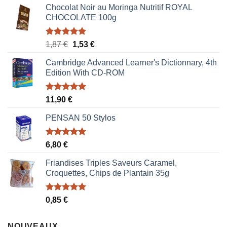
Chocolat Noir au Moringa Nutritif ROYAL
CHOCOLATE 100g
Note
5.00
Le
Le
1,87
€
1,53
€
sur 5
prix
prix
Cambridge Advanced Learner's Dictionnary, 4th
initial
actuel
Edition With CD-ROM
était :
est :
1,87 €.
1,53 €.
Note
5.00
11,90
€
sur 5
PENSAN 50 Stylos
Note
5.00
6,80
€
sur 5
Friandises Triples Saveurs Caramel,
Croquettes, Chips de Plantain 35g
Note
5.00
0,85
€
sur 5
NOUVEAUX