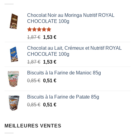
Chocolat Noir au Moringa Nutritif ROYAL
CHOCOLATE 100g
Note
5.00
Le
Le
1,87
€
1,53
€
sur 5
prix
prix
Chocolat au Lait, Crémeux et Nutritif ROYAL
initial
actuel
CHOCOLATE 100g
était :
est :
Le
Le
1,87
€
1,53
€
1,87 €.
1,53 €.
prix
prix
Biscuits à la Farine de Manioc 85g
initial
actuel
Le
Le
0,85
€
était :
0,51
€
est :
prix
prix
1,87 €.
1,53 €.
initial
actuel
Biscuits à la Farine de Patate 85g
était :
est :
Le
Le
0,85
€
0,51
€
0,85 €.
0,51 €.
prix
prix
initial
actuel
était :
est :
MEILLEURES VENTES
0,85 €.
0,51 €.