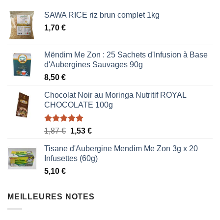
SAWA RICE riz brun complet 1kg
1,70
€
Mëndim Me Zon : 25 Sachets d'Infusion à Base
d'Aubergines Sauvages 90g
8,50
€
Chocolat Noir au Moringa Nutritif ROYAL
CHOCOLATE 100g
Note
5.00
Le
Le
1,87
€
1,53
€
sur 5
prix
prix
Tisane d'Aubergine Mendim Me Zon 3g x 20
initial
actuel
Infusettes (60g)
était :
est :
5,10
€
1,87 €.
1,53 €.
MEILLEURES NOTES