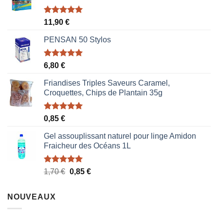
Note
5.00
11,90
€
sur 5
PENSAN 50 Stylos
Note
5.00
6,80
€
sur 5
Friandises Triples Saveurs Caramel,
Croquettes, Chips de Plantain 35g
Note
5.00
0,85
€
sur 5
Gel assouplissant naturel pour linge Amidon
Fraicheur des Océans 1L
Note
5.00
Le
Le
1,70
€
0,85
€
sur 5
prix
prix
initial
actuel
NOUVEAUX
était :
est :
1,70 €.
0,85 €.