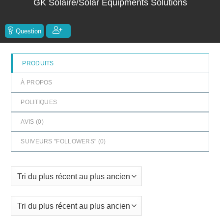
GK Solaire/Solar Equipments Solutions
5
Question
PRODUITS
À PROPOS
POLITIQUES
AVIS (
0
)
SUIVEURS "FOLLOWERS" (
0
)