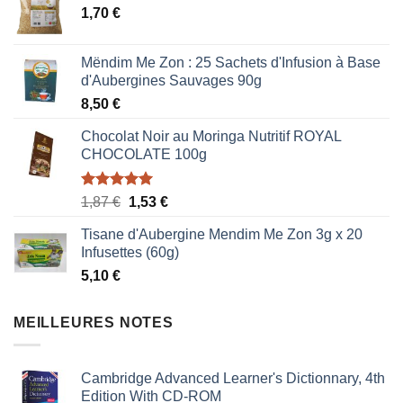
1,70
€
Mëndim Me Zon : 25 Sachets d'Infusion à Base
d'Aubergines Sauvages 90g
8,50
€
Chocolat Noir au Moringa Nutritif ROYAL
CHOCOLATE 100g
Note
5.00
Le
Le
1,87
€
1,53
€
sur 5
prix
prix
Tisane d'Aubergine Mendim Me Zon 3g x 20
initial
actuel
Infusettes (60g)
était :
est :
5,10
€
1,87 €.
1,53 €.
MEILLEURES NOTES
Cambridge Advanced Learner's Dictionnary, 4th
Edition With CD-ROM