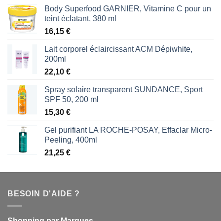
Body Superfood GARNIER, Vitamine C pour un
teint éclatant, 380 ml
16,15
€
Lait corporel éclaircissant ACM Dépiwhite,
200ml
22,10
€
Spray solaire transparent SUNDANCE, Sport
SPF 50, 200 ml
15,30
€
Gel purifiant LA ROCHE-POSAY, Effaclar Micro-
Peeling, 400ml
21,25
€
BESOIN D'AIDE ?
Shopping par Marques