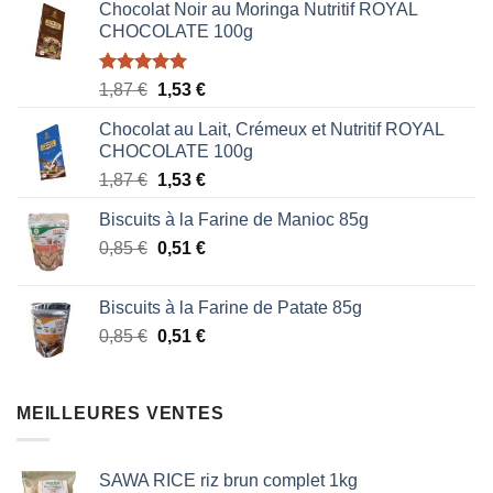
Chocolat Noir au Moringa Nutritif ROYAL
CHOCOLATE 100g
Note
5.00
Le
Le
1,87
€
1,53
€
sur 5
prix
prix
Chocolat au Lait, Crémeux et Nutritif ROYAL
initial
actuel
CHOCOLATE 100g
était :
est :
Le
Le
1,87
€
1,53
€
1,87 €.
1,53 €.
prix
prix
Biscuits à la Farine de Manioc 85g
initial
actuel
Le
Le
0,85
€
était :
0,51
€
est :
prix
prix
1,87 €.
1,53 €.
initial
actuel
Biscuits à la Farine de Patate 85g
était :
est :
Le
Le
0,85
€
0,51
€
0,85 €.
0,51 €.
prix
prix
initial
actuel
était :
est :
MEILLEURES VENTES
0,85 €.
0,51 €.
SAWA RICE riz brun complet 1kg