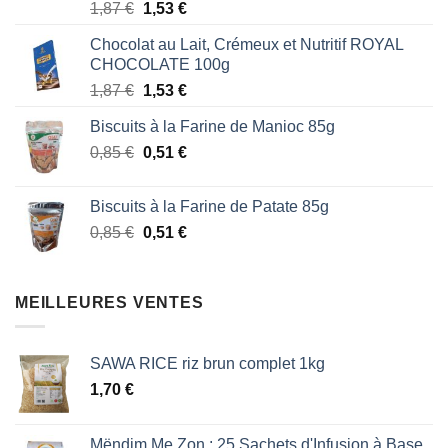
Note
5.00
Le
Le
1,87
€
1,53
€
sur 5
prix
prix
Chocolat au Lait, Crémeux et Nutritif ROYAL
initial
actuel
CHOCOLATE 100g
était :
est :
Le
Le
1,87
€
1,53
€
1,87 €.
1,53 €.
prix
prix
Biscuits à la Farine de Manioc 85g
initial
actuel
Le
Le
0,85
€
était :
0,51
€
est :
prix
prix
1,87 €.
1,53 €.
initial
actuel
Biscuits à la Farine de Patate 85g
était :
est :
Le
Le
0,85
€
0,51
€
0,85 €.
0,51 €.
prix
prix
initial
actuel
était :
est :
MEILLEURES VENTES
0,85 €.
0,51 €.
SAWA RICE riz brun complet 1kg
1,70
€
Mëndim Me Zon : 25 Sachets d'Infusion à Base