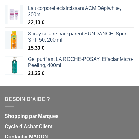
Lait corporel éclaircissant ACM Dépiwhite,
200ml
22,10
€
Spray solaire transparent SUNDANCE, Sport
SPF 50, 200 ml
15,30
€
Gel purifiant LA ROCHE-POSAY, Effaclar Micro-
Peeling, 400ml
21,25
€
BESOIN D'AIDE ?
Shopping par Marques
Cycle d'Achat Client
Contacter MADON