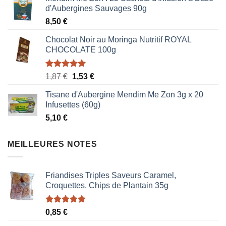
d'Aubergines Sauvages 90g
8,50
€
Chocolat Noir au Moringa Nutritif ROYAL
CHOCOLATE 100g
Note
5.00
Le
Le
1,87
€
1,53
€
sur 5
prix
prix
Tisane d'Aubergine Mendim Me Zon 3g x 20
initial
actuel
Infusettes (60g)
était :
est :
5,10
€
1,87 €.
1,53 €.
MEILLEURES NOTES
Friandises Triples Saveurs Caramel,
Croquettes, Chips de Plantain 35g
Note
5.00
0,85
€
sur 5