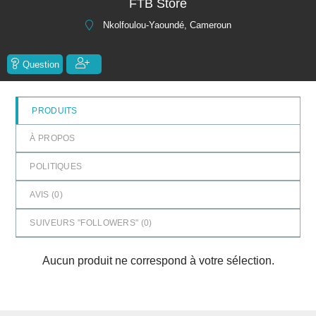
FTB Store
5
Nkolfoulou-Yaoundé, Cameroun
Question
PRODUITS
À PROPOS
POLITIQUES
AVIS (
0
)
SUIVEURS "FOLLOWERS" (
0
)
Aucun produit ne correspond à votre sélection.