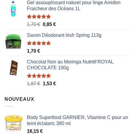
Gel assouplissant naturel pour linge Amidon
Fraicheur des Océans 1L
Note
5.00
Le
Le
1,70
€
0,85
€
sur 5
prix
prix
Savon Déodorant Irish Spring 113g
initial
actuel
était :
est :
1,70 €.
0,85 €.
Note
5.00
1,70
€
sur 5
Chocolat Noir au Moringa Nutritif ROYAL
CHOCOLATE 100g
Note
5.00
Le
Le
1,87
€
1,53
€
sur 5
prix
prix
initial
actuel
NOUVEAUX
était :
est :
1,87 €.
1,53 €.
Body Superfood GARNIER, Vitamine C pour un
teint éclatant, 380 ml
16,15
€