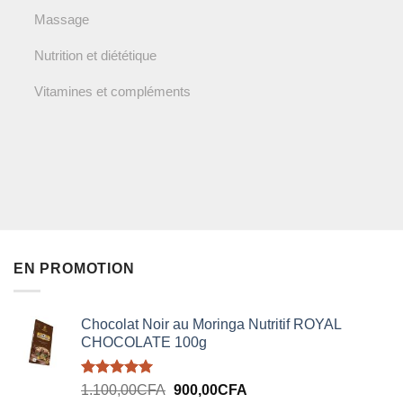
Massage
Nutrition et diététique
Vitamines et compléments
EN PROMOTION
Chocolat Noir au Moringa Nutritif ROYAL
CHOCOLATE 100g
Note
5.00
Le
Le
1.100,00
CFA
900,00
CFA
sur 5