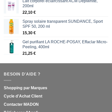
Lait corporel éclaircissant ACM Dépiwhite,
200ml
22,10
€
Spray solaire transparent SUNDANCE, Sport
SPF 50, 200 ml
15,30
€
Gel purifiant LA ROCHE-POSAY, Effaclar Micro-
Peeling, 400ml
21,25
€
BESOIN D'AIDE ?
Shopping par Marques
Cycle d'Achat Client
Contacter MADON