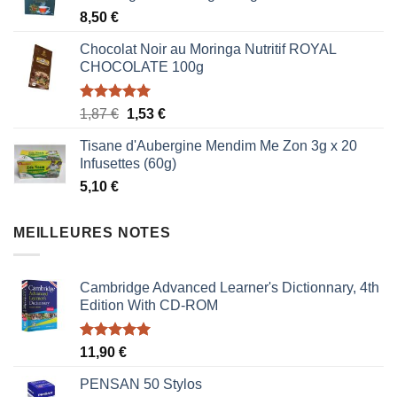
8,50
€
Chocolat Noir au Moringa Nutritif ROYAL
CHOCOLATE 100g
Note
5.00
Le
Le
1,87
€
1,53
€
sur 5
prix
prix
Tisane d'Aubergine Mendim Me Zon 3g x 20
initial
actuel
Infusettes (60g)
était :
est :
5,10
€
1,87 €.
1,53 €.
MEILLEURES NOTES
Cambridge Advanced Learner's Dictionnary, 4th
Edition With CD-ROM
Note
5.00
11,90
€
sur 5
PENSAN 50 Stylos