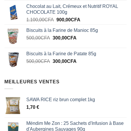
prix
prix
Chocolat au Lait, Crémeux et Nutritif ROYAL
initial
actuel
CHOCOLATE 100g
était :
est :
Le
Le
1.100,00
CFA
900,00
CFA
1.100,00CFA.
900,00CFA.
prix
prix
Biscuits à la Farine de Manioc 85g
initial
actuel
Le
Le
500,00
CFA
300,00
était :
CFA
est :
prix
prix
1.100,00CFA.
900,00CFA.
initial
actuel
Biscuits à la Farine de Patate 85g
était :
est :
Le
Le
500,00
CFA
300,00
CFA
500,00CFA.
300,00CFA.
prix
prix
initial
actuel
était :
est :
MEILLEURES VENTES
500,00CFA.
300,00CFA.
SAWA RICE riz brun complet 1kg
1,70
€
Mëndim Me Zon : 25 Sachets d'Infusion à Base
d'Aubergines Sauvages 90g