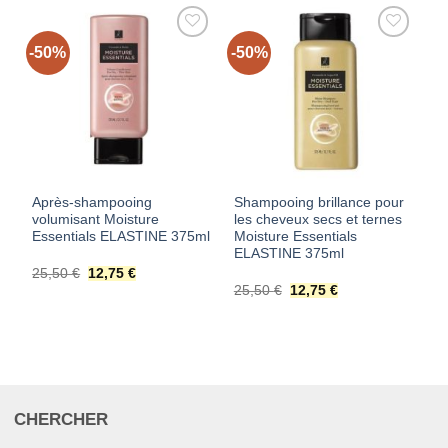
-50%
-50%
AJOUTER
AJOUTER
À MES
À MES
FAVORIS
FAVORIS
Après-shampooing
Shampooing brillance pour
volumisant Moisture
les cheveux secs et ternes
Essentials ELASTINE 375ml
Moisture Essentials
ELASTINE 375ml
Le
Le
25,50
€
12,75
€
prix
prix
Le
Le
25,50
€
12,75
€
initial
actuel
prix
prix
était :
est :
initial
actuel
25,50 €.
12,75 €.
était :
est :
25,50 €.
12,75 €.
CHERCHER