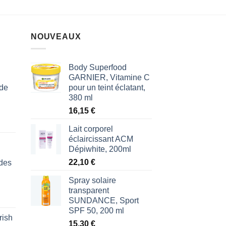
5
NOUVEAUX
Body Superfood
GARNIER, Vitamine C
 de
pour un teint éclatant,
380 ml
16,15
€
Lait corporel
éclaircissant ACM
Dépiwhite, 200ml
22,10
€
des
Spray solaire
transparent
SUNDANCE, Sport
SPF 50, 200 ml
rish
l
15,30
€