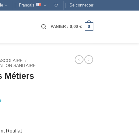
ie
Français
Se connecter
0
PANIER /
0,00
€
ASCOLAIRE
/
ATION SANITAIRE
 Métiers
e
nt Roullat