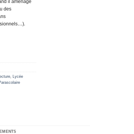
uand il aménage
u des
ans
ssionnels…).
ecture
,
Lycée
Parascolaire
NEMENTS