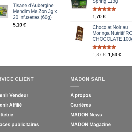
prix
prix
Spring 113g
était :
est :
Tisane d'Aubergine
initial
actuel
1,70 €.
0,85 
Mendim Me Zon 3g x
était :
est :
Note
5.00
1,70
€
20 Infusettes (60g)
1,87 €.
1,53 €.
sur 5
5,10
€
Chocolat Noir au
Moringa Nutritif 
CHOCOLATE 100
Note
5.00
Le
Le
1,87
€
1,53
€
sur 5
prix
prix
initial
actue
était :
est :
RVICE CLIENT
MADON SARL
1,87 €.
1,53 
enir Vendeur
A propos
nir Affilié
Carrières
ettetrie
MADON News
aces publicitaires
MADON Magazine