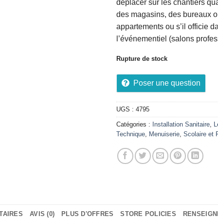
déplacer sur les chantiers q
des magasins, des bureaux o
appartements ou s’il officie d
l’événementiel (salons profe
Rupture de stock
Poser une question
UGS :
4795
Catégories :
Installation Sanitaire
,
L
Technique
,
Menuiserie
,
Scolaire et 
TAIRES
AVIS (0)
PLUS D'OFFRES
STORE POLICIES
RENSEIG