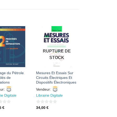
AJOUTER
AJOUTER
À MES
À MES
FAVORIS
FAVORIS
RUPTURE DE
STOCK
age du Pétrole
Mesures Et Essais Sur
dés de
Circuits Électriques Et
ations
Dispositifs Électroniques
ur:
Vendeur:
rie Digitale
Librairie Digitale
0
35
€
34,00
€
sur