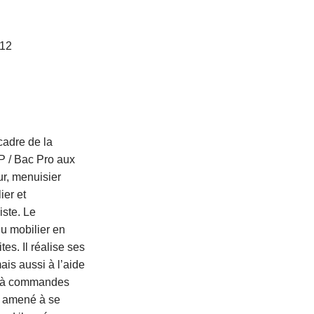
012
cadre de la
P / Bac Pro aux
r, menuisier
ier et
iste. Le
u mobilier en
es. Il réalise ses
ais aussi à l’aide
 à commandes
e amené à se