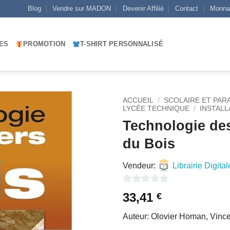
Blog
Vendre sur MADON
Devenir Affilié
Contact
Monna
ES
PROMOTION
T-SHIRT PERSONNALISÉ
ACCUEIL
/
SCOLAIRE ET PAR
LYCÉE TECHNIQUE
/
INSTALL
Technologie des
AJOUTER
À MES
du Bois
FAVORIS
Vendeur:
Librairie Digital
0
33,41
€
sur
Auteur: Olovier Homan, Vince
5