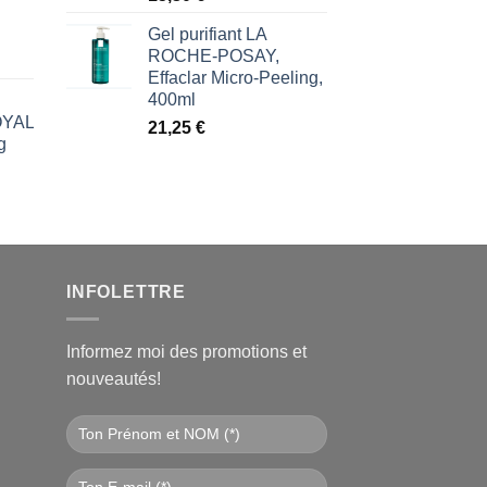
€.
Gel purifiant LA
ROCHE-POSAY,
Effaclar Micro-Peeling,
400ml
ROYAL
21,25
€
g
l
€.
INFOLETTRE
Informez moi des promotions et
nouveautés!