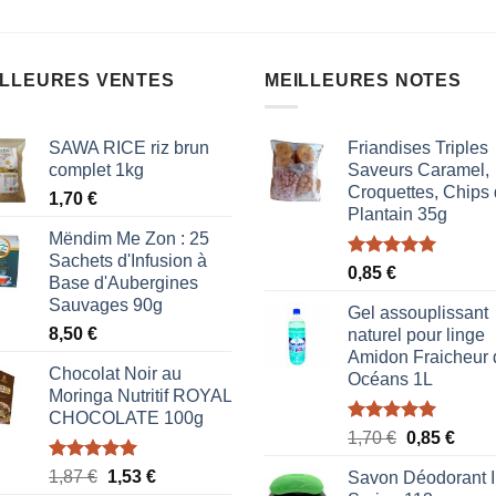
sur
5
5
ILLEURES VENTES
MEILLEURES NOTES
SAWA RICE riz brun
Friandises Triples
complet 1kg
Saveurs Caramel,
Croquettes, Chips
1,70
€
Plantain 35g
Mëndim Me Zon : 25
Sachets d'Infusion à
Note
5.00
0,85
€
Base d'Aubergines
sur 5
Sauvages 90g
Gel assouplissant
8,50
€
naturel pour linge
Amidon Fraicheur 
Chocolat Noir au
Océans 1L
Moringa Nutritif ROYAL
CHOCOLATE 100g
Note
5.00
Le
Le
1,70
€
0,85
€
sur 5
prix
prix
Note
5.00
Le
Le
1,87
€
1,53
€
Savon Déodorant I
initial
actue
sur 5