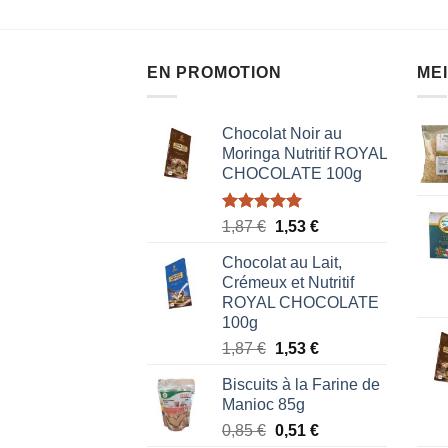
EN PROMOTION
ME
Chocolat Noir au
Moringa Nutritif ROYAL
CHOCOLATE 100g
Note
5.00
Le
Le
1,87
€
1,53
€
sur 5
prix
prix
Chocolat au Lait,
initial
actuel
Crémeux et Nutritif
était :
est :
ROYAL CHOCOLATE
1,87 €.
1,53 €.
100g
Le
Le
1,87
€
1,53
€
prix
prix
Biscuits à la Farine de
initial
actuel
Manioc 85g
était :
est :
Le
Le
0,85
€
0,51
€
1,87 €.
1,53 €.