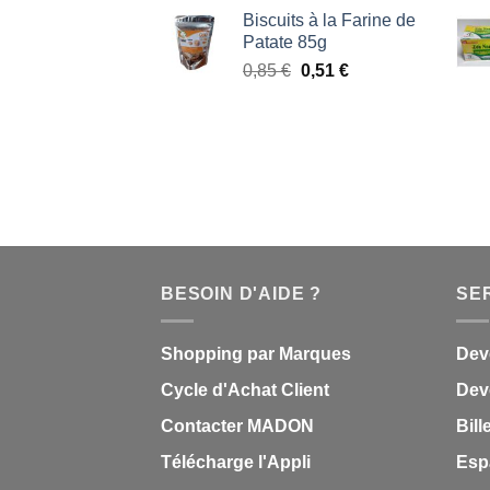
prix
prix
Biscuits à la Farine de
initial
actuel
Patate 85g
était :
est :
Le
Le
0,85
€
0,51
€
0,85 €.
0,51 €.
prix
prix
initial
actuel
était :
est :
0,85 €.
0,51 €.
BESOIN D'AIDE ?
SE
Shopping par Marques
Dev
Cycle d'Achat Client
Deve
Contacter MADON
Bill
Télécharge l'Appli
Esp