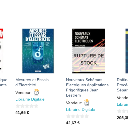
R
AJOUTER
AJOUTER
À MES
À MES
S
FAVORIS
FAVORIS
RUPTURE DE
STOCK
ique
Mesures et Essais
Nouveaux Schémas
Raffin
ants
d’Electricité
Electriques Applications
Procé
Frigorifiques Jean
Sépar
Vendeur:
Lestrem
Vende
Librairie Digitale
Vendeur:
Librai
Librairie Digitale
0
41,65
€
0
205,
sur
0
42,67
€
sur
5