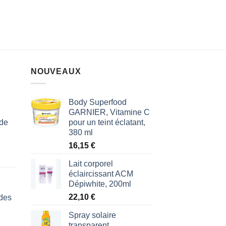
sur
5
NOUVEAUX
Body Superfood
GARNIER, Vitamine C
 de
pour un teint éclatant,
380 ml
16,15
€
Lait corporel
éclaircissant ACM
Dépiwhite, 200ml
22,10
€
des
Spray solaire
transparent