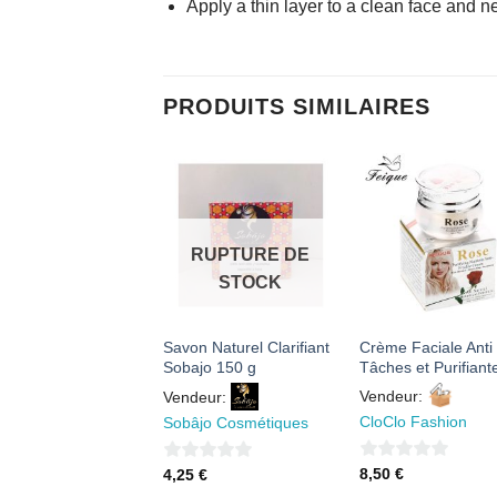
Apply a thin layer to a clean face and
PRODUITS SIMILAIRES
AJOUTER
AJOUTER
AJOUTE
À MES
À MES
À MES
FAVORIS
FAVORIS
FAVORI
RUPTURE DE
STOCK
rateur Facial
Savon Naturel Clarifiant
Crème Faciale Anti
ifonction Extracteur
Sobajo 150 g
Tâches et Purifiant
oints Noirs,
Vendeur:
Vendeur:
oyant Visage & Nez
CloClo Fashion
Sobâjo Cosmétiques
argeable USB
ntie 1 Mois
0
0
8,50
€
4,25
€
eur:
sur