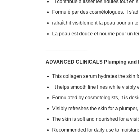
II contribue à lisser les ridules tout en 
Formulé par des cosmétologues, il s’ad
rafraîchit visiblement la peau pour un tei
La peau est douce et nourrie pour un tei
_______________
ADVANCED CLINICALS Plumping and H
This collagen serum hydrates the skin for
It helps smooth fine lines while visibl
Formulated by cosmetologists, it is des
Visibly refreshes the skin for a plumpe
The skin is soft and nourished for a vis
Recommended for daily use to moisturis