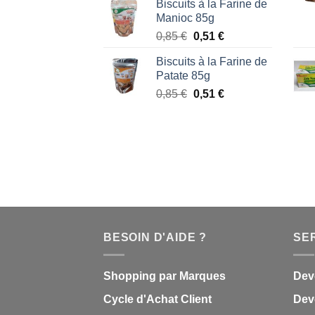
Biscuits à la Farine de
initial
actuel
Manioc 85g
était :
est :
Le
Le
0,85
€
0,51
€
1,87 €.
1,53 €.
prix
prix
Biscuits à la Farine de
initial
actuel
Patate 85g
était :
est :
Le
Le
0,85
€
0,51
€
0,85 €.
0,51 €.
prix
prix
initial
actuel
était :
est :
0,85 €.
0,51 €.
BESOIN D'AIDE ?
SE
Shopping par Marques
Dev
Cycle d'Achat Client
Deve