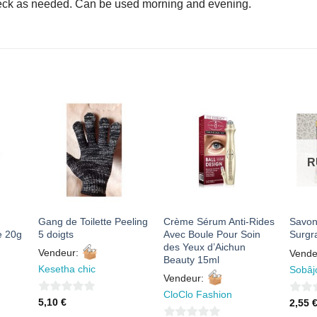
 neck as needed. Can be used morning and evening.
R
AJOUTER
AJOUTER
À MES
À MES
S
FAVORIS
FAVORIS
R
Gang de Toilette Peeling
Crème Sérum Anti-Rides
Savon
e 20g
5 doigts
Avec Boule Pour Soin
Surgr
des Yeux d’Aichun
Vendeur:
Vende
Beauty 15ml
Kesetha chic
Sobâj
Vendeur:
CloClo Fashion
0
0
5,10
€
2,55
sur