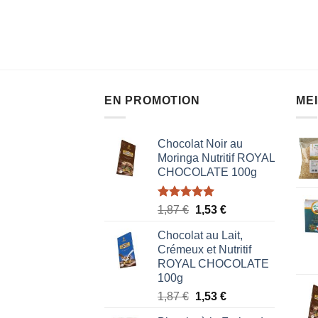
sur
lo Fashion
5
5
00
€
EN PROMOTION
ME
Chocolat Noir au
Moringa Nutritif ROYAL
CHOCOLATE 100g
Note
5.00
Le
Le
1,87
€
1,53
€
sur 5
prix
prix
Chocolat au Lait,
initial
actuel
Crémeux et Nutritif
était :
est :
ROYAL CHOCOLATE
1,87 €.
1,53 €.
100g
Le
Le
1,87
€
1,53
€
prix
prix