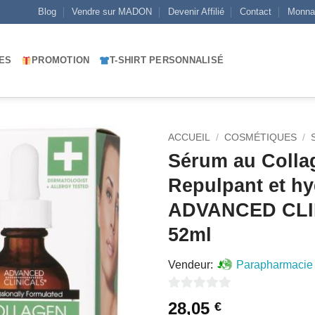
Blog
Vendre sur MADON
Devenir Affilié
Contact
Monna
ES
PROMOTION
T-SHIRT PERSONNALISÉ
ACCUEIL
/
COSMÉTIQUES
/
Sérum au Colla
AJOUTER
Repulpant et hy
À MES
ADVANCED CLI
FAVORIS
52ml
Vendeur:
Parapharmacie
0
28,05
€