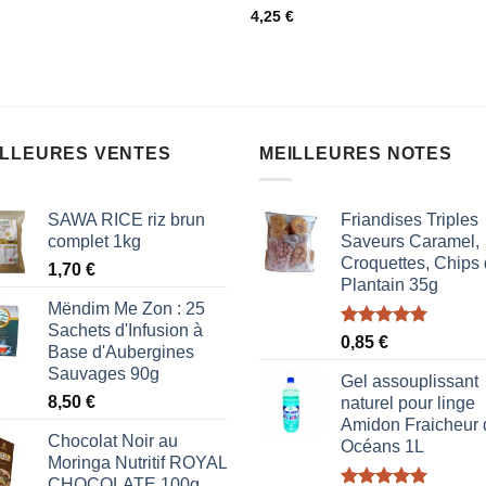
sur
0
4,25
€
5
5
sur
5
ILLEURES VENTES
MEILLEURES NOTES
SAWA RICE riz brun
Friandises Triples
complet 1kg
Saveurs Caramel,
Croquettes, Chips
1,70
€
Plantain 35g
Mëndim Me Zon : 25
Sachets d'Infusion à
Note
5.00
0,85
€
Base d'Aubergines
sur 5
Sauvages 90g
Gel assouplissant
8,50
€
naturel pour linge
Amidon Fraicheur 
Chocolat Noir au
Océans 1L
Moringa Nutritif ROYAL
CHOCOLATE 100g