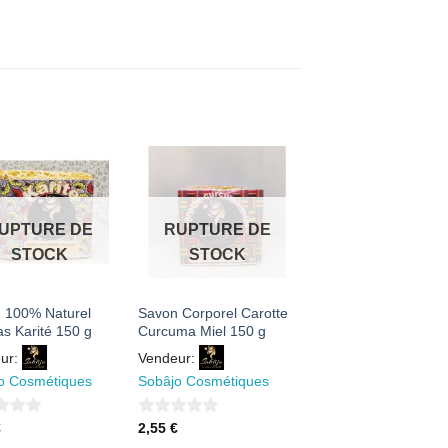
AJOUTER
AJOUTER
À MES
À MES
FAVORIS
FAVORIS
UPTURE DE
RUPTURE DE
STOCK
STOCK
 100% Naturel
Savon Corporel Carotte
as Karité 150 g
Curcuma Miel 150 g
ur:
Vendeur:
o Cosmétiques
Sobâjo Cosmétiques
0
€
2,55
€