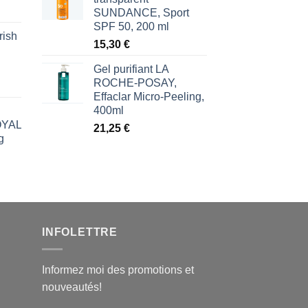
SUNDANCE, Sport
SPF 50, 200 ml
rish
l
15,30
€
€.
Gel purifiant LA
ROCHE-POSAY,
Effaclar Micro-Peeling,
400ml
ROYAL
21,25
€
g
l
€.
INFOLETTRE
Informez moi des promotions et
nouveautés!