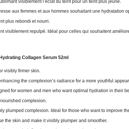
sublimant visiblement l’éclat du teint pour un teint plus jeune.
resse aux femmes et aux hommes souhaitant une hydratation opt
nt plus rebondi et nourri.
nt visiblement repulpé. Idéal pour celles qui souhaitent améliore
ydrating Collagen Serum 52ml
 visibly firmer skin.
y enhancing the complexion’s radiance for a more youthful appea
igned for women and men who want optimal hydration in their be
r, nourished complexion.
ibly plumped complexion. Ideal for those who want to improve the
e the skin and make it visibly plumper and smoother.