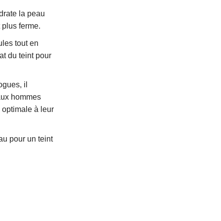
drate la peau
 plus ferme.
ules tout en
at du teint pour
gues, il
 aux hommes
 optimale à leur
au pour un teint
ne Repulpant et hydratant ADVANCED CLINICALS 52ml