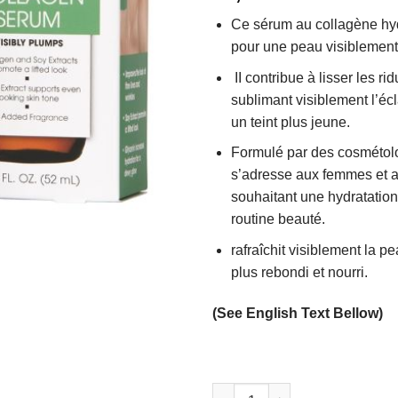
sur
Ce sérum au collagène hy
5
pour une peau visiblement
II contribue à lisser les rid
sublimant visiblement l’écl
un teint plus jeune.
Formulé par des cosmétolo
s’adresse aux femmes et
souhaitant une hydratation
routine beauté.
rafraîchit visiblement la pe
plus rebondi et nourri.
(See English Text Bellow)
quantité de Sérum au Collagè