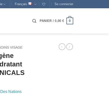
ie
Français
Se connecter
0
PANIER /
0,00
€
SOINS VISAGE
gène
dratant
NICALS
 Des Nations