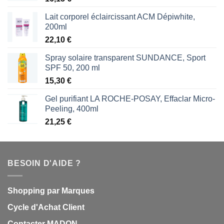
Lait corporel éclaircissant ACM Dépiwhite,
200ml
22,10
€
Spray solaire transparent SUNDANCE, Sport
SPF 50, 200 ml
15,30
€
Gel purifiant LA ROCHE-POSAY, Effaclar Micro-
Peeling, 400ml
21,25
€
BESOIN D'AIDE ?
Shopping par Marques
Cycle d'Achat Client
Contacter MADON