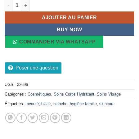
quantité de Huile de soin Cocoa Butter Skin Therapy Oil Avec V
AJOUTER AU PANIER
BUY NOW
COMMANDER VIA WHATSAPP
Poser une question
UGS :
32696
Catégories :
Cosmétiques
,
Soins Corps Hydratant
,
Soins Visage
Étiquettes :
beauté
,
black
,
blanche
,
hygiène famille
,
skincare