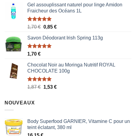
Gel assouplissant naturel pour linge Amidon
Fraicheur des Océans 1L
Note
5.00
Le
Le
1,70
€
0,85
€
sur 5
prix
prix
Savon Déodorant Irish Spring 113g
initial
actuel
était :
est :
1,70 €.
0,85 €.
Note
5.00
1,70
€
sur 5
Chocolat Noir au Moringa Nutritif ROYAL
CHOCOLATE 100g
Note
5.00
Le
Le
1,87
€
1,53
€
sur 5
prix
prix
initial
actuel
NOUVEAUX
était :
est :
1,87 €.
1,53 €.
Body Superfood GARNIER, Vitamine C pour un
teint éclatant, 380 ml
16,15
€