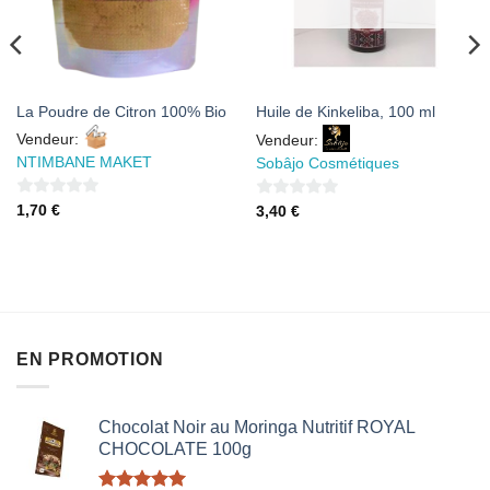
La Poudre de Citron 100% Bio
Huile de Kinkeliba, 100 ml
Vendeur:
Vendeur:
NTIMBANE MAKET
Sobâjo Cosmétiques
0
0
1,70
€
3,40
€
sur
sur
5
5
EN PROMOTION
Chocolat Noir au Moringa Nutritif ROYAL
CHOCOLATE 100g