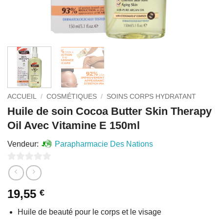
ACCUEIL
/
COSMÉTIQUES
/
SOINS CORPS HYDRATANT
Huile de soin Cocoa Butter Skin Therapy
Oil Avec Vitamine E 150ml
Vendeur:
Parapharmacie Des Nations
0
sur
19,55
€
5
Huile de beauté pour le corps et le visage