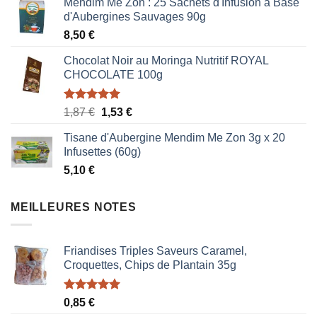
Mëndim Me Zon : 25 Sachets d'Infusion à Base
d'Aubergines Sauvages 90g
8,50
€
Chocolat Noir au Moringa Nutritif ROYAL
CHOCOLATE 100g
Note
5.00
Le
Le
1,87
€
1,53
€
sur 5
prix
prix
Tisane d'Aubergine Mendim Me Zon 3g x 20
initial
actuel
Infusettes (60g)
était :
est :
5,10
€
1,87 €.
1,53 €.
MEILLEURES NOTES
Friandises Triples Saveurs Caramel,
Croquettes, Chips de Plantain 35g
Note
5.00
0,85
€
sur 5