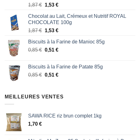
Note
5.00
Le
Le
1,87
€
1,53
€
sur 5
prix
prix
Chocolat au Lait, Crémeux et Nutritif ROYAL
initial
actuel
CHOCOLATE 100g
était :
est :
Le
Le
1,87
€
1,53
€
1,87 €.
1,53 €.
prix
prix
Biscuits à la Farine de Manioc 85g
initial
actuel
Le
Le
0,85
€
était :
0,51
€
est :
prix
prix
1,87 €.
1,53 €.
initial
actuel
Biscuits à la Farine de Patate 85g
était :
est :
Le
Le
0,85
€
0,51
€
0,85 €.
0,51 €.
prix
prix
initial
actuel
était :
est :
MEILLEURES VENTES
0,85 €.
0,51 €.
SAWA RICE riz brun complet 1kg
1,70
€